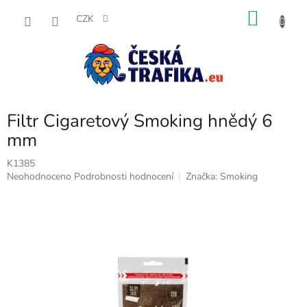
Přejít
NÁKU
na
CZK
obsah
KOŠÍK
Filtr Cigaretový Smoking hnědý 6
mm
K1385
Průměrné
Neohodnoceno
Podrobnosti hodnocení
Značka:
Smoking
hodnocení
produktu
je
0,0
z
5
hvězdiček.