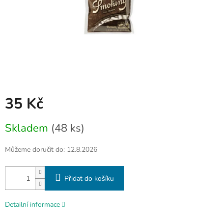
35 Kč
Měrná
Skladem
(48 ks)
cena:
Můžeme doručit do:
12.8.2026
Přidat do košíku
Detailní informace