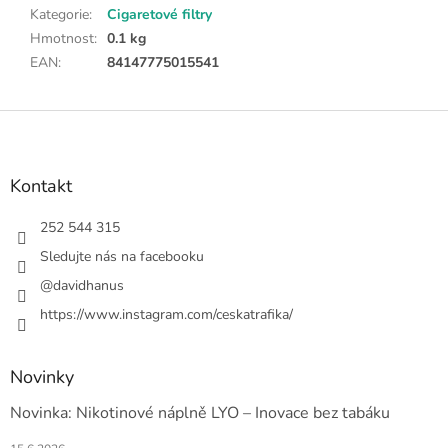
Kategorie
:
Cigaretové filtry
Hmotnost
:
0.1 kg
EAN
:
84147775015541
Z
á
p
a
Kontakt
t
í
252 544 315
Sledujte nás na facebooku
@davidhanus
https://www.instagram.com/ceskatrafika/
Novinky
Novinka: Nikotinové náplně LYO – Inovace bez tabáku