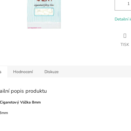
Detailní 
TISK
s
Hodnocení
Diskuze
ailní popis produktu
r Cigaretový Vážka 8mm
: 8mm