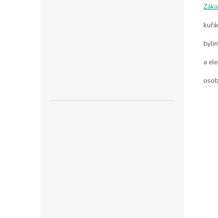
Záka
kuřá
byli
a ele
osob