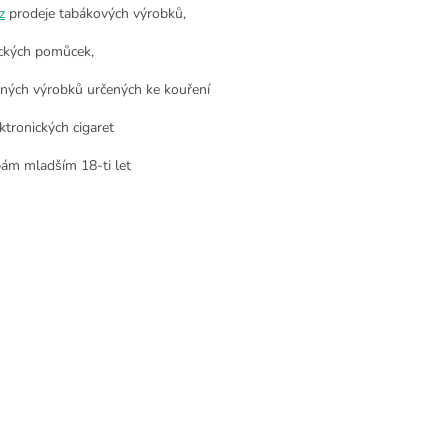
z
prodeje tabákových výrobků,
ckých pomůcek,
nných výrobků určených ke kouření
ktronických cigaret
ám mladším 18-ti let