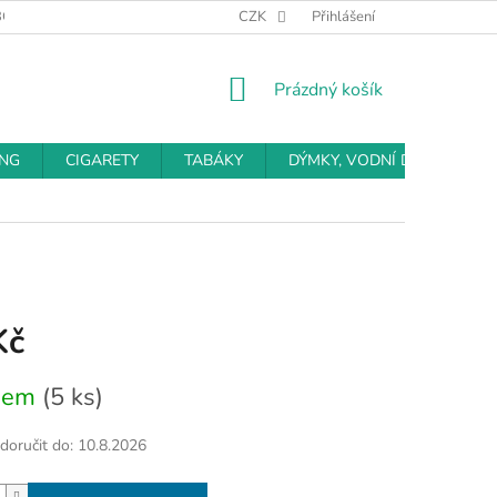
BCHODNÍ PODMÍNKY
PODMÍNKY OCHRANY OSOBNÍCH ÚDAJŮ
CZK
Přihlášení
NÁKUPNÍ
Prázdný košík
KOŠÍK
ING
CIGARETY
TABÁKY
DÝMKY, VODNÍ DÝMKY
Kč
dem
(5 ks)
oručit do:
10.8.2026