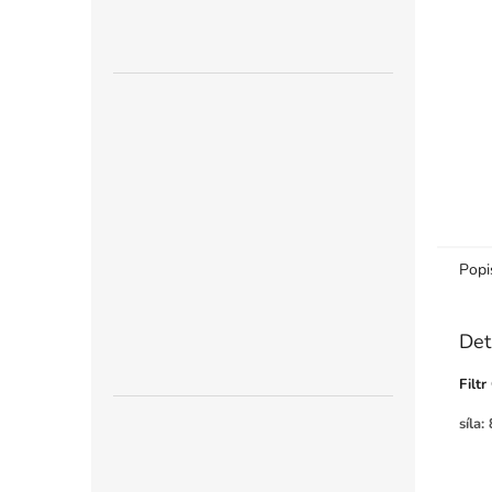
n
e
l
Popi
Det
Filt
síla