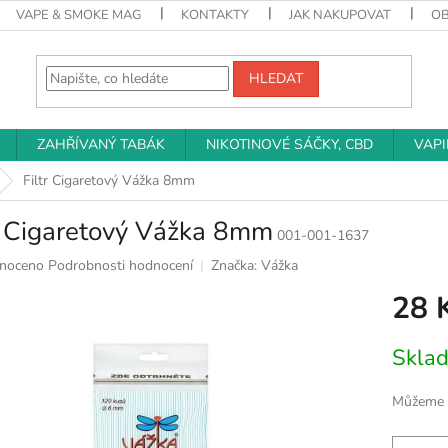
VAPE & SMOKE MAG
KONTAKTY
JAK NAKUPOVAT
O
HLEDAT
ZAHŘÍVANÝ TABÁK
NIKOTINOVÉ SÁČKY, CBD
VAP
Filtr Cigaretový Vážka 8mm
r Cigaretový Vážka 8mm
001-001-1637
né
noceno
Podrobnosti hodnocení
Značka:
Vážka
ní
28 
u
Měrná
Skla
cena:
k.
Můžeme d