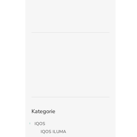
Přeskočit
Kategorie
kategorie
IQOS
IQOS ILUMA