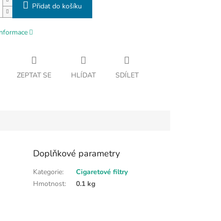
Přidat do košíku
informace
ZEPTAT SE
HLÍDAT
SDÍLET
Doplňkové parametry
Kategorie
:
Cigaretové filtry
Hmotnost
:
0.1 kg