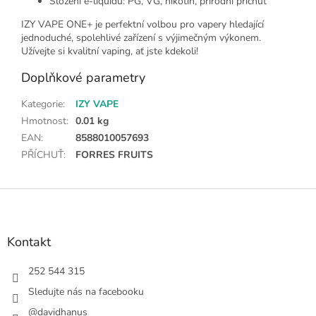
Složení e-liquidu: PG, VG, nikotin, přírodní příchuť
IZY VAPE ONE+ je perfektní volbou pro vapery hledající
jednoduché, spolehlivé zařízení s výjimečným výkonem.
Užívejte si kvalitní vaping, ať jste kdekoli!
Doplňkové parametry
Kategorie
:
IZY VAPE
Hmotnost
:
0.01 kg
EAN
:
8588010057693
PŘÍCHUŤ
:
FORRES FRUITS
Z
á
p
a
Kontakt
t
í
252 544 315
Sledujte nás na facebooku
@davidhanus