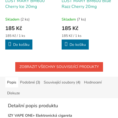
LOST MARY BM600
LOST MARY BM600 Blue
Cherry Ice 20mg
Razz Cherry 20mg
Skladem
(2 ks)
Skladem
(7 ks)
185 Kč
185 Kč
Měrná
Měrná
185 Kč / 1 ks
185 Kč / 1 ks
cena:
cena:
Do košíku
Do košíku
ZOBRAZIT VŠECHNY SOUVISEJÍCÍ PRODUKTY
Popis
Podobné (3)
Související soubory (4)
Hodnocení
Diskuze
Detailní popis produktu
IZY VAPE ONE+ Elektronická cigareta