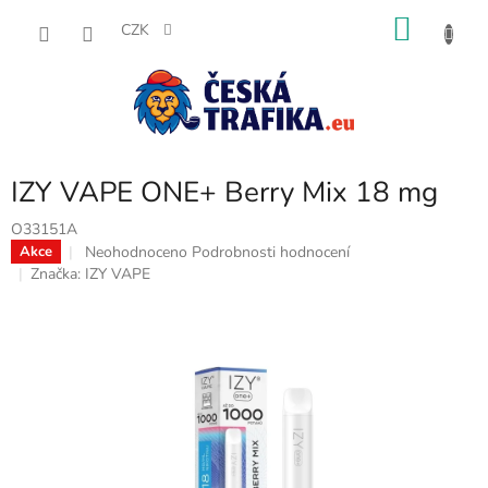
Přejít
NÁKU
na
CZK
obsah
KOŠÍK
IZY VAPE ONE+ Berry Mix 18 mg
O33151A
Průměrné
Neohodnoceno
Podrobnosti hodnocení
Akce
hodnocení
Značka:
IZY VAPE
produktu
je
0,0
z
5
hvězdiček.