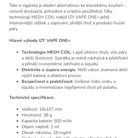
Tato e-cigareta je ideální alternativou ke klasickému kouření –
cenově dostupná, pohodlná a snadno použitelná. Díky
technologii MESH COIL nabízí IZY VAPE ONE+ ještě
intenzivnější zážitek z vapování, plnější chuť a produkci husté
páry.
Hlavní výhody IZY VAPE ONE+
:
Technologie MESH COIL
: Lepší přenos chuti, více páry
a delší životnost. Spirálka je méně náchylná k přehřívání
a přináší rovnoměrné zahřívání e-liquidu.
Efektivita a úspora energie
: Nižší výkon znamená delší
výdrž baterie a efektivní provoz.
Bezpečnost a praktičnost
: Snížené riziko úniku e-
liquidu a minimalizace nepříjemné chuti při potahu.
Technické specifikace
:
Velikost: 16x107 mm
Hmotnost: 38 g
Kapacita baterie: 500 mAh
Objem náplně: 2 ml
Obsah nikotinu: 18 mg/ml