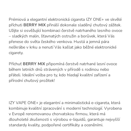
Prémiová a elegantní elektronická cigareta IZY ONE+ ve skvělé
příchuti
BERRY MIX
přináší dokonale sladěný chuťový zážitek.
Užijte si osvěžující kombinaci čerstvě natrhaného lesního ovoce
– sladkých malin, šťavnatých ostružin a borůvek, která Vás
přenese do světa českého venkova. Hustá a jemná pára
neškrábe v krku a nenutí Vás kašlat jako běžné elektronické
cigarety.
Příchuť
BERRY MIX
připomíná čerstvě natrhané lesní ovoce
během letních dnů strávených v přírodě s rodinou nebo
přáteli. Ideální volba pro ty, kdo hledají kvalitní zařízení a
přírodní chuťový prožitek!
IZY VAPE ONE+ je elegantní a minimalistická e-cigareta, která
kombinuje kvalitní zpracování s moderní technologií. Vyrobena
v Evropě renomovanou chorvatskou firmou, která má
dlouholeté zkušenosti s výrobou e-liquidů, garantuje nejvyšší
standardy kvality, podpořené certifikáty a oceněními.