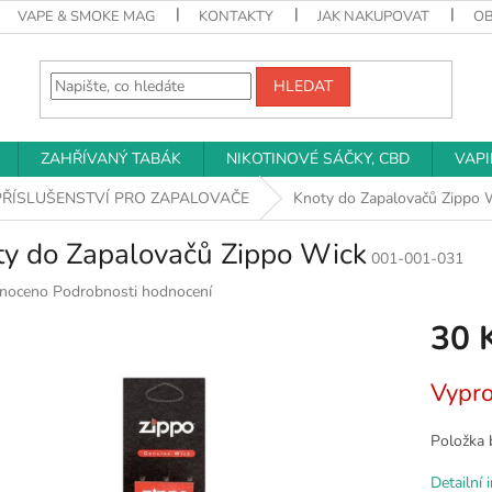
VAPE & SMOKE MAG
KONTAKTY
JAK NAKUPOVAT
O
HLEDAT
ZAHŘÍVANÝ TABÁK
NIKOTINOVÉ SÁČKY, CBD
VAP
PŘÍSLUŠENSTVÍ PRO ZAPALOVAČE
Knoty do Zapalovačů Zippo 
ty do Zapalovačů Zippo Wick
001-001-031
né
noceno
Podrobnosti hodnocení
ní
30 
u
Měrná
Vypr
cena:
k.
Položka 
Detailní 