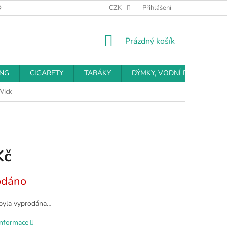
BCHODNÍ PODMÍNKY
PODMÍNKY OCHRANY OSOBNÍCH ÚDAJŮ
CZK
Přihlášení
NÁKUPNÍ
Prázdný košík
KOŠÍK
ING
CIGARETY
TABÁKY
DÝMKY, VODNÍ DÝMKY
Wick
Kč
odáno
byla vyprodána…
informace