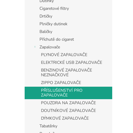
Dutinky
Cigaretové filtry
Drtičky
Plničky dutinek
Baličky
Příchutě do cigaret
Zapalovače
PLYNOVÉ ZAPALOVAČE
ELEKTRICKÉ USB ZAPALOVAČE
BENZINOVÉ ZAPALOVAČE
NEZNAČKOVÉ
ZIPPO ZAPALOVAČE
PŘÍSLUŠENSTVÍ PRO
ZAPALOVAČE
POUZDRA NA ZAPALOVAČE
DOUTNÍKOVÉ ZAPALOVAČE
DÝMKOVÉ ZAPALOVAČE
Tabatěrky