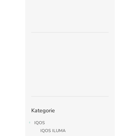
Přeskočit
Kategorie
kategorie
IQOS
IQOS ILUMA