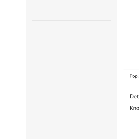
n
e
l
Popi
Det
Kno