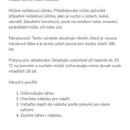
Možné nežádoucí účinky: Předávkování může způsobit
případné nežádoucí účinky, jako je sucho v ústech, kašel,
závratě, žaludeční nevolnost, pocit na omdlení nebo zvracení,
podráždění kůže, očí nebo úst.
Návykovost: Tento výrobek obsahuje nikotin, který je vysoce
návyková látka a je proto určen pouze pro osoby starší 18ti
let.
Pokyny pro skladování: Skladujte uzamčené při teplotě do 25
°C na temném a suchém místě. Uchovávejte mimo dosah osob
mladších 18 let.
Návod k použití:
Odšroubujte láhev.
Otevřete nádobu pro náplň.
Vytlačte náplň do nádoby podle pokynů pro dané
zařízení.
Zavřete láhev i nádobu.