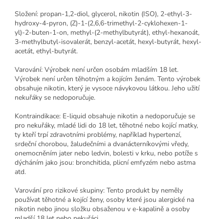
Složení: propan-1,2-diol, glycerol, nikotin (ISO), 2-ethyl-3-
hydroxy-4-pyron, (Z)-1-(2,6,6-trimethyl-2-cyklohexen-1-
yl)-2-buten-1-on, methyl-(2-methylbutyrát), ethyl-hexanoát,
3-methylbutyl-isovalerát, benzyl-acetát, hexyl-butyrát, hexyl-
acetát, ethyl-butyrát.
Varování: Výrobek není určen osobám mladším 18 let.
Výrobek není určen těhotným a kojícím ženám. Tento výrobek
obsahuje nikotin, který je vysoce návykovou látkou. Jeho užití
nekuřáky se nedoporučuje.
Kontraindikace: E-liquid obsahuje nikotin a nedoporučuje se
pro nekuřáky, mladé lidi do 18 let, těhotné nebo kojící matky,
ty kteří trpí zdravotními problémy, například hypertenzí,
srdeční chorobou, žaludečními a dvanácterníkovými vředy,
onemocněním jater nebo ledvin, bolesti v krku, nebo potíže s
dýcháním jako jsou: bronchitida, plicní emfyzém nebo astma
atd.
Varování pro rizikové skupiny: Tento produkt by neměly
používat těhotné a kojící ženy, osoby které jsou alergické na
nikotin nebo jinou složku obsaženou v e-kapalině a osoby
mladší 18 let nebo nekuřáci.