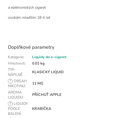
a elektronických cigaret
osobám mladším 18-ti let
Doplňkové parametry
Kategorie
:
Liquidy do e-cigaret
Hmotnost
:
0.01 kg
TYP
KLASICKÝ LIQUID
NÁPLNĚ
:
?
OBSAH
11 MG
NIKOTINU
:
AROMA
PŘÍCHUŤ APPLE
LIQUIDU
:
?
LIQUIDY
PODLE
KRABIČKA
BALENÍ
: