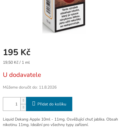
195 Kč
Měrná
19,50 Kč / 1 ml
cena:
U dodavatele
Můžeme doručit do:
11.8.2026
Přidat do košíku
Liquid Dekang Apple 10ml - 11mg. Osvěžující chuť jablka. Obsah
nikotinu 11mg. Ideální pro všechny typy zařízení.