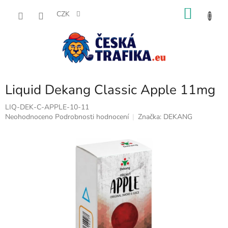
Přejít
NÁKU
na
CZK
obsah
KOŠÍK
Liquid Dekang Classic Apple 11mg
LIQ-DEK-C-APPLE-10-11
Průměrné
Neohodnoceno
Podrobnosti hodnocení
Značka:
DEKANG
hodnocení
produktu
je
0,0
z
5
hvězdiček.