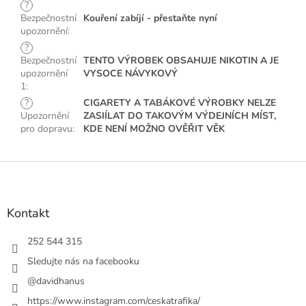
?
Bezpečnostní
Kouření zabíjí - přestaňte nyní
upozornění
:
?
Bezpečnostní
TENTO VÝROBEK OBSAHUJE NIKOTIN A JE
upozornění
VYSOCE NÁVYKOVÝ
1
:
?
CIGARETY A TABÁKOVÉ VÝROBKY NELZE
Upozornění
ZASIÍLAT DO TAKOVÝM VÝDEJNÍCH MÍST,
pro dopravu
:
KDE NENÍ MOŽNO OVĚŘIT VĚK
Z
á
p
a
Kontakt
t
í
252 544 315
Sledujte nás na facebooku
@davidhanus
https://www.instagram.com/ceskatrafika/