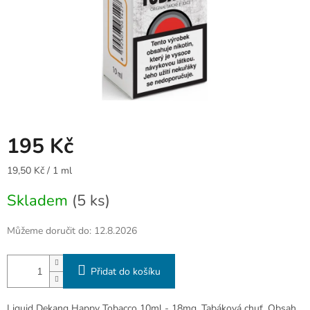
195 Kč
Měrná
19,50 Kč / 1 ml
cena:
Skladem
(5 ks)
Můžeme doručit do:
12.8.2026
Přidat do košíku
Liquid Dekang Happy Tobacco 10ml - 18mg. Tabáková chuť. Obsah