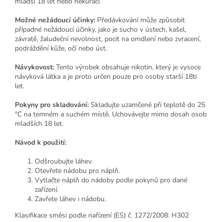
mladší 18 let nebo nekuřáci.
Možné nežádoucí účinky:
Předávkování může způsobit
případné nežádoucí účinky, jako je sucho v ústech, kašel,
závratě, žaludeční nevolnost, pocit na omdlení nebo zvracení,
podráždění kůže, očí nebo úst.
Návykovost:
Tento výrobek obsahuje nikotin, který je vysoce
návyková látka a je proto určen pouze pro osoby starší 18ti
let.
Pokyny pro skladování:
Skladujte uzamčené při teplotě do 25
°C na temném a suchém místě. Uchovávejte mimo dosah osob
mladších 18 let.
Návod k použití:
Odšroubujte láhev.
Otevřete nádobu pro náplň.
Vytlačte náplň do nádoby podle pokynů pro dané
zařízení.
Zavřete láhev i nádobu.
Klasifikace směsi podle nařízení (ES) č. 1272/2008: H302