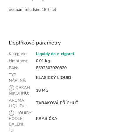
osobám mladším 18-ti let
Doplňkové parametry
Kategorie
:
Liquidy do e-cigaret
Hmotnost
:
0.01 kg
EAN
:
8592303020820
TYP
KLASICKÝ LIQUID
NÁPLNĚ
:
?
OBSAH
18 MG
NIKOTINU
:
AROMA
TABÁKOVÁ PŘÍCHUŤ
LIQUIDU
:
?
LIQUIDY
PODLE
KRABIČKA
BALENÍ
:
?