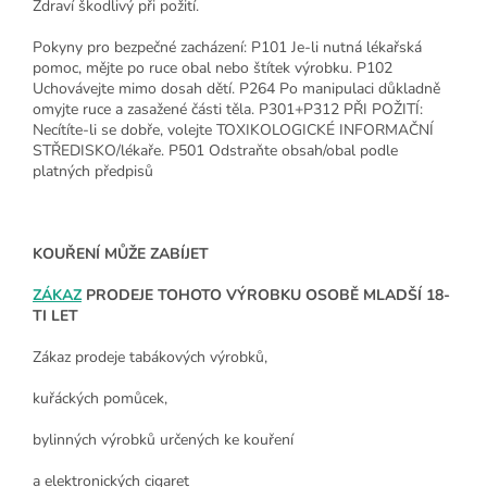
Zdraví škodlivý při požití.
Pokyny pro bezpečné zacházení: P101 Je-li nutná lékařská
pomoc, mějte po ruce obal nebo štítek výrobku. P102
Uchovávejte mimo dosah dětí. P264 Po manipulaci důkladně
omyjte ruce a zasažené části těla. P301+P312 PŘI POŽITÍ:
Necítíte-li se dobře, volejte TOXIKOLOGICKÉ INFORMAČNÍ
STŘEDISKO/lékaře. P501 Odstraňte obsah/obal podle
platných předpisů
KOUŘENÍ MŮŽE ZABÍJET
ZÁKAZ
PRODEJE TOHOTO VÝROBKU OSOBĚ MLADŠÍ 18-
TI LET
Zákaz prodeje tabákových výrobků,
kuřáckých pomůcek,
bylinných výrobků určených ke kouření
a elektronických cigaret