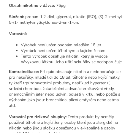
Obsah nikotinu v dávce:
76μg
Složení:
propan-1,2-diol, glycerol, nikotin (ISO), (S)-2-methyl-
5-(1-methylvinyl)cyklohex-2-en-1-on.
Varování:
Výrobek není určen osobám mladším 18 let.
Výrobek není určen těhotným a kojícím ženám.
Tento výrobek obsahuje nikotin, který je vysoce
návykovou látkou. Jeho užití nekuřáky se nedoporučuje.
Kontraindikace:
E-liquid obsahuje nikotin a nedoporučuje se
pro nekuřáky, mladé lidi do 18 let, těhotné nebo kojící matky,
ty kteří trpí zdravotními problémy, například hypertenzí,
srdeční chorobou, žaludečními a dvanácterníkovými vředy,
onemocněním jater nebo ledvin, bolesti v krku, nebo potíže s
dýcháním jako jsou: bronchitida, plicní emfyzém nebo astma
atd.
Varování pro rizikové skupiny:
Tento produkt by neměly
používat těhotné a kojící ženy, osoby které jsou alergické na
nikotin nebo jinou složku obsaženou v e-kapalině a osoby