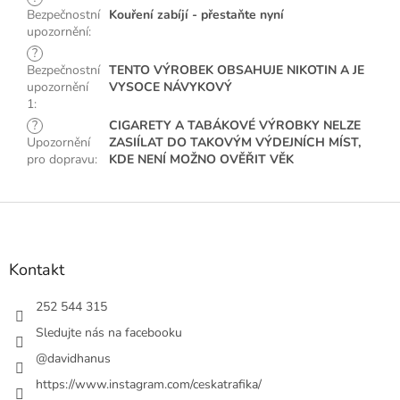
Bezpečnostní
Kouření zabíjí - přestaňte nyní
upozornění
:
?
Bezpečnostní
TENTO VÝROBEK OBSAHUJE NIKOTIN A JE
upozornění
VYSOCE NÁVYKOVÝ
1
:
?
CIGARETY A TABÁKOVÉ VÝROBKY NELZE
Upozornění
ZASIÍLAT DO TAKOVÝM VÝDEJNÍCH MÍST,
pro dopravu
:
KDE NENÍ MOŽNO OVĚŘIT VĚK
Z
á
p
a
Kontakt
t
í
252 544 315
Sledujte nás na facebooku
@davidhanus
https://www.instagram.com/ceskatrafika/