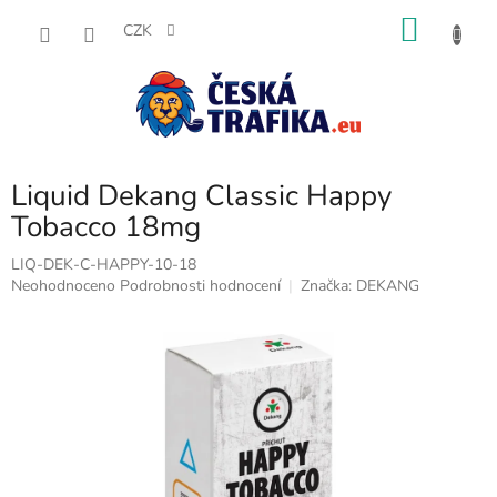
Přejít
NÁKU
na
CZK
obsah
KOŠÍK
Liquid Dekang Classic Happy
Tobacco 18mg
LIQ-DEK-C-HAPPY-10-18
Průměrné
Neohodnoceno
Podrobnosti hodnocení
Značka:
DEKANG
hodnocení
produktu
je
0,0
z
5
hvězdiček.