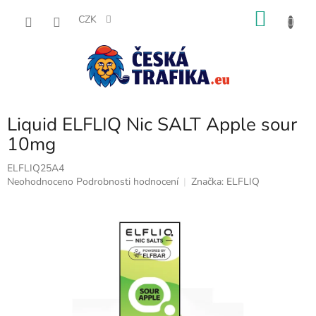
Přejít
NÁKU
na
CZK
obsah
KOŠÍK
Liquid ELFLIQ Nic SALT Apple sour
10mg
ELFLIQ25A4
Průměrné
Neohodnoceno
Podrobnosti hodnocení
Značka:
ELFLIQ
hodnocení
produktu
je
0,0
z
5
hvězdiček.