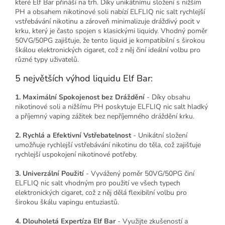
které Elf Bar přináší na trh. Díky unikátnímu složení s nižším
PH a obsahem nikotinové soli nabízí ELFLIQ nic salt rychlejší
vstřebávání nikotinu a zároveň minimalizuje dráždivý pocit v
krku, který je často spojen s klasickými liquidy. Vhodný poměr
50VG/50PG zajišťuje, že tento liquid je kompatibilní s širokou
škálou elektronických cigaret, což z něj činí ideální volbu pro
různé typy uživatelů.
5 největších výhod liquidu Elf Bar:
1. Maximální Spokojenost bez Dráždění
- Díky obsahu
nikotinové soli a nižšímu PH poskytuje ELFLIQ nic salt hladký
a příjemný vaping zážitek bez nepříjemného dráždění krku.
2. Rychlá a Efektivní Vstřebatelnost
- Unikátní složení
umožňuje rychlejší vstřebávání nikotinu do těla, což zajišťuje
rychlejší uspokojení nikotinové potřeby.
3. Univerzální Použití
- Vyvážený poměr 50VG/50PG činí
ELFLIQ nic salt vhodným pro použití ve všech typech
elektronických cigaret, což z něj dělá flexibilní volbu pro
širokou škálu vapingu entuziastů.
4. Dlouholetá Expertíza Elf Bar
- Využijte zkušeností a