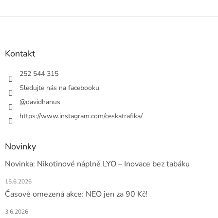
Z
á
p
a
Kontakt
t
í
252 544 315
Sledujte nás na facebooku
@davidhanus
https://www.instagram.com/ceskatrafika/
Novinky
Novinka: Nikotinové náplně LYO – Inovace bez tabáku
15.6.2026
Časově omezená akce: NEO jen za 90 Kč!
3.6.2026