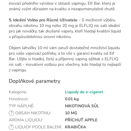
inovací předního výrobce v oblasti vapingu, Elf Bar, který je
známý svým důrazem na kvalitu a nezapomenutelné chutě.
5. Ideální Volba pro Různé Uživatele
- S možností výběru
obsahu nikotinu 10 mg nebo 20 mg je ELFLIQ nic salt ideální
pro jak nováčky, tak zkušené vapery, kteří hledají kvalitní liquid
s přizpůsobitelnou úrovní nikotinu.
Objem lahvičky 10 ml vám zaručí dostatečné množství liquidu
pro vaše vapovací potřeby, a to vše s garancí kvality od Elf
Bar. Užijte si hladký, čistý a příjemný vaping zážitek s ELFLIQ
nic salt - inovativní volbou pro všechny, kdo hledají to nejlepší
z vapingu.
Doplňkové parametry
Kategorie
:
Liquidy do e-cigaret
Hmotnost
:
0.01 kg
TYP NÁPLNĚ
:
NIKOTINOVÁ SŮL
?
OBSAH NIKOTINU
:
10 MG
AROMA LIQUIDU
:
PŘÍCHUŤ APPLE
?
LIQUIDY PODLE BALENÍ
:
KRABIČKA