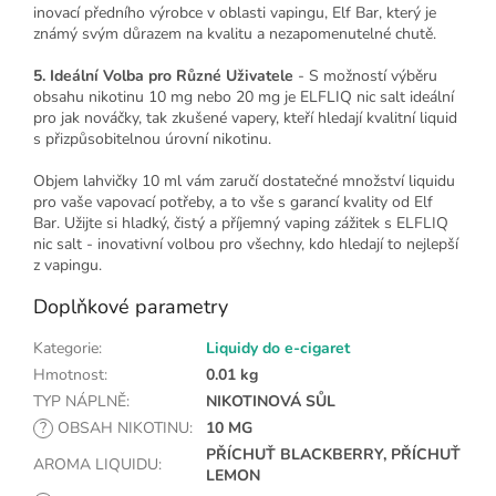
inovací předního výrobce v oblasti vapingu, Elf Bar, který je
známý svým důrazem na kvalitu a nezapomenutelné chutě.
5. Ideální Volba pro Různé Uživatele
- S možností výběru
obsahu nikotinu 10 mg nebo 20 mg je ELFLIQ nic salt ideální
pro jak nováčky, tak zkušené vapery, kteří hledají kvalitní liquid
s přizpůsobitelnou úrovní nikotinu.
Objem lahvičky 10 ml vám zaručí dostatečné množství liquidu
pro vaše vapovací potřeby, a to vše s garancí kvality od Elf
Bar. Užijte si hladký, čistý a příjemný vaping zážitek s ELFLIQ
nic salt - inovativní volbou pro všechny, kdo hledají to nejlepší
z vapingu.
Doplňkové parametry
Kategorie
:
Liquidy do e-cigaret
Hmotnost
:
0.01 kg
TYP NÁPLNĚ
:
NIKOTINOVÁ SŮL
?
OBSAH NIKOTINU
:
10 MG
PŘÍCHUŤ BLACKBERRY, PŘÍCHUŤ
AROMA LIQUIDU
:
LEMON