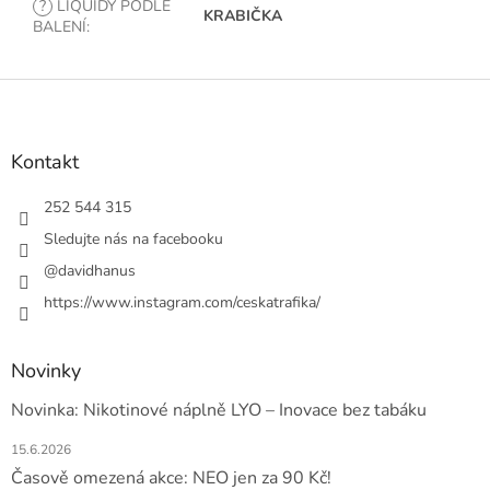
?
LIQUIDY PODLE
KRABIČKA
BALENÍ
:
Z
á
p
a
Kontakt
t
í
252 544 315
Sledujte nás na facebooku
@davidhanus
https://www.instagram.com/ceskatrafika/
Novinky
Novinka: Nikotinové náplně LYO – Inovace bez tabáku
15.6.2026
Časově omezená akce: NEO jen za 90 Kč!