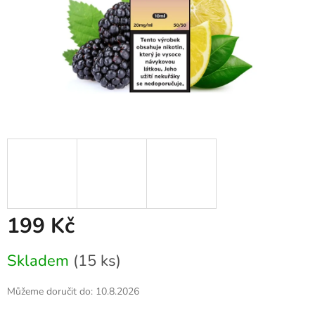
199 Kč
Měrná
Skladem
(15 ks)
cena:
Můžeme doručit do:
10.8.2026