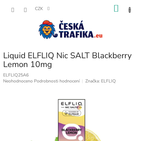
Přejít
NÁKU
na
CZK
obsah
KOŠÍK
Liquid ELFLIQ Nic SALT Blackberry
Lemon 10mg
ELFLIQ25A6
Průměrné
Neohodnoceno
Podrobnosti hodnocení
Značka:
ELFLIQ
hodnocení
produktu
je
0,0
z
5
hvězdiček.