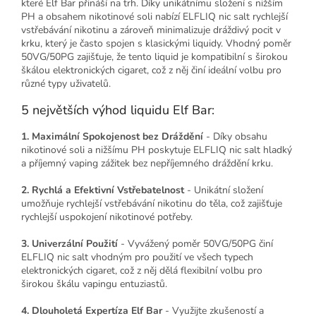
které Elf Bar přináší na trh. Díky unikátnímu složení s nižším
PH a obsahem nikotinové soli nabízí ELFLIQ nic salt rychlejší
vstřebávání nikotinu a zároveň minimalizuje dráždivý pocit v
krku, který je často spojen s klasickými liquidy. Vhodný poměr
50VG/50PG zajišťuje, že tento liquid je kompatibilní s širokou
škálou elektronických cigaret, což z něj činí ideální volbu pro
různé typy uživatelů.
5 největších výhod liquidu Elf Bar:
1. Maximální Spokojenost bez Dráždění
- Díky obsahu
nikotinové soli a nižšímu PH poskytuje ELFLIQ nic salt hladký
a příjemný vaping zážitek bez nepříjemného dráždění krku.
2. Rychlá a Efektivní Vstřebatelnost
- Unikátní složení
umožňuje rychlejší vstřebávání nikotinu do těla, což zajišťuje
rychlejší uspokojení nikotinové potřeby.
3. Univerzální Použití
- Vyvážený poměr 50VG/50PG činí
ELFLIQ nic salt vhodným pro použití ve všech typech
elektronických cigaret, což z něj dělá flexibilní volbu pro
širokou škálu vapingu entuziastů.
4. Dlouholetá Expertíza Elf Bar
- Využijte zkušeností a