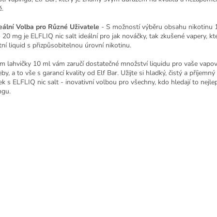
ě.
deální Volba pro Různé Uživatele
- S možností výběru obsahu nikotinu
 20 mg je ELFLIQ nic salt ideální pro jak nováčky, tak zkušené vapery, kte
tní liquid s přizpůsobitelnou úrovní nikotinu.
m lahvičky 10 ml vám zaručí dostatečné množství liquidu pro vaše vapov
by, a to vše s garancí kvality od Elf Bar. Užijte si hladký, čistý a příjemn
ek s ELFLIQ nic salt - inovativní volbou pro všechny, kdo hledají to nejlep
ngu.