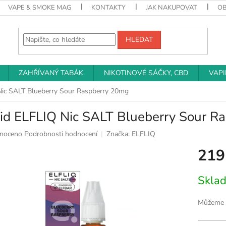
VAPE & SMOKE MAG
KONTAKTY
JAK NAKUPOVAT
O
HLEDAT
ZAHŘÍVANÝ TABÁK
NIKOTINOVÉ SÁČKY, CBD
VAP
Nic SALT Blueberry Sour Raspberry 20mg
uid ELFLIQ Nic SALT Blueberry Sour R
né
noceno
Podrobnosti hodnocení
Značka:
ELFLIQ
ní
219
u
Měrná
Skla
cena:
k.
Můžeme d