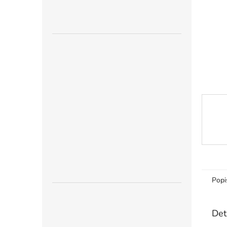
n
e
l
Popi
Det