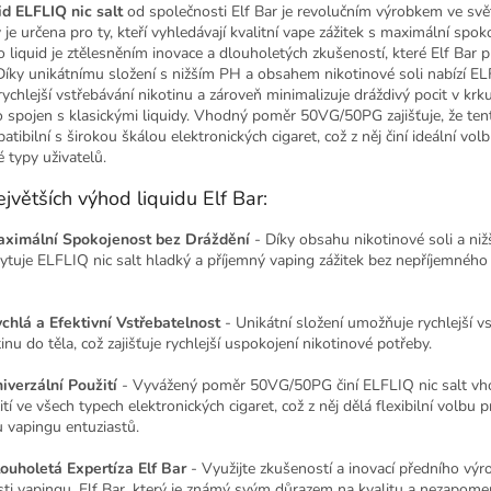
id ELFLIQ nic salt
od společnosti Elf Bar je revolučním výrobkem ve svě
 je určena pro ty, kteří vyhledávají kvalitní vape zážitek s maximální spok
o liquid je ztělesněním inovace a dlouholetých zkušeností, které Elf Bar p
 Díky unikátnímu složení s nižším PH a obsahem nikotinové soli nabízí EL
rychlejší vstřebávání nikotinu a zároveň minimalizuje dráždivý pocit v krku
o spojen s klasickými liquidy. Vhodný poměr 50VG/50PG zajišťuje, že tent
tibilní s širokou škálou elektronických cigaret, což z něj činí ideální vol
é typy uživatelů.
ejvětších výhod liquidu Elf Bar:
aximální Spokojenost bez Dráždění
- Díky obsahu nikotinové soli a ni
ytuje ELFLIQ nic salt hladký a příjemný vaping zážitek bez nepříjemného
ychlá a Efektivní Vstřebatelnost
- Unikátní složení umožňuje rychlejší v
inu do těla, což zajišťuje rychlejší uspokojení nikotinové potřeby.
niverzální Použití
- Vyvážený poměr 50VG/50PG činí ELFLIQ nic salt v
tí ve všech typech elektronických cigaret, což z něj dělá flexibilní volbu 
u vapingu entuziastů.
louholetá Expertíza Elf Bar
- Využijte zkušeností a inovací předního výr
sti vapingu, Elf Bar, který je známý svým důrazem na kvalitu a nezapom