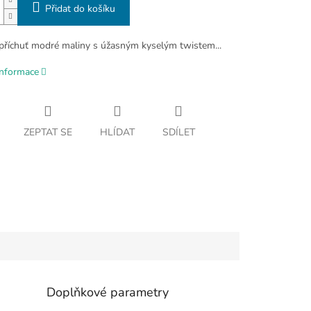
Přidat do košíku
 příchuť modré maliny s úžasným kyselým twistem...
informace
ZEPTAT SE
HLÍDAT
SDÍLET
Doplňkové parametry