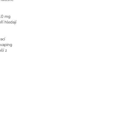
 10 mg
ří hledají
ací
ý vaping
ší z