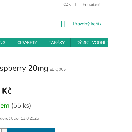
BCHODNÍ PODMÍNKY
PODMÍNKY OCHRANY OSOBNÍCH ÚDAJŮ
CZK
Přihlášení
NÁKUPNÍ
Prázdný košík
KOŠÍK
ING
CIGARETY
TABÁKY
DÝMKY, VODNÍ DÝMKY
aspberry 20mg
ELIQ005
 Kč
dem
(55 ks)
oručit do:
12.8.2026