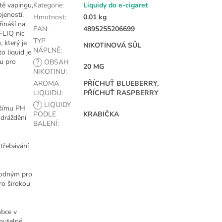
tě vapingu,
Kategorie
:
Liquidy do e-cigaret
ojeností.
Hmotnost
:
0.01 kg
řináší na
EAN
:
4895255206699
FLIQ nic
TYP
, který je
NIKOTINOVÁ SŮL
NÁPLNĚ
:
o liquid je
bu pro
?
OBSAH
20 MG
NIKOTINU
:
AROMA
PŘÍCHUŤ BLUEBERRY,
LIQUIDU
:
PŘÍCHUŤ RASPBERRY
?
LIQUIDY
žšímu PH
PODLE
KRABIČKA
 dráždění
BALENÍ
:
střebávání
hodným pro
pro širokou
obce v
enutelné