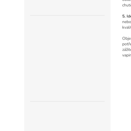
chut
5. I
nebo
kvali
Obje
potře
zážit
vapi