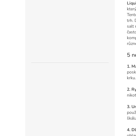
Liqu
který
Tent
trh.
salt 
čast
kompa
různ
5 n
1. M
posk
krku.
2. R
nikot
3. U
použi
škál
4. D
obla