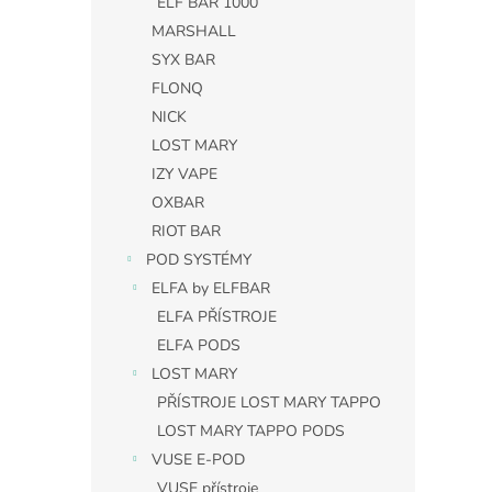
ELF BAR 1000
MARSHALL
SYX BAR
FLONQ
NICK
LOST MARY
IZY VAPE
OXBAR
RIOT BAR
POD SYSTÉMY
ELFA by ELFBAR
ELFA PŘÍSTROJE
ELFA PODS
LOST MARY
PŘÍSTROJE LOST MARY TAPPO
LOST MARY TAPPO PODS
VUSE E-POD
VUSE přístroje