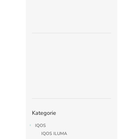
Přeskočit
Kategorie
kategorie
IQOS
IQOS ILUMA