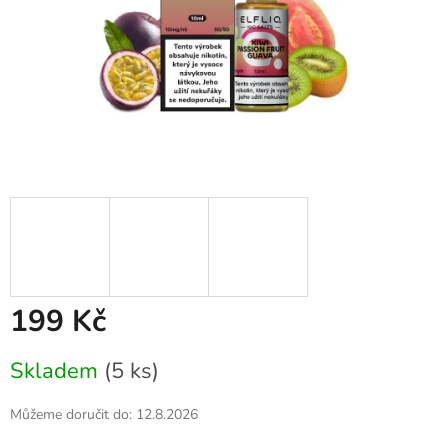
199 Kč
Měrná
Skladem
(5 ks)
cena:
Můžeme doručit do:
12.8.2026