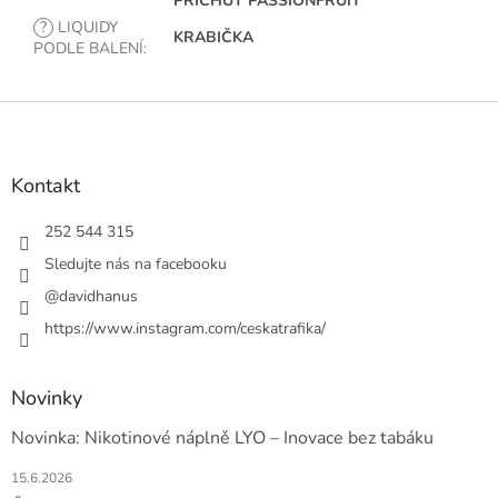
PŘÍCHUŤ PASSIONFRUIT
?
LIQUIDY
KRABIČKA
PODLE BALENÍ
:
Z
á
p
a
Kontakt
t
í
252 544 315
Sledujte nás na facebooku
@davidhanus
https://www.instagram.com/ceskatrafika/
Novinky
Novinka: Nikotinové náplně LYO – Inovace bez tabáku
15.6.2026