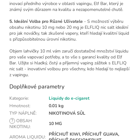
inovací předního výrobce v oblasti vapingu, Elf Bar, který je
známý svým důrazem na kvalitu a nezapomenutelné chutě.
5. Ideální Volba pro Různé Uživatele
- S možností výběru
obsahu nikotinu 10 mg nebo 20 mg je ELFLIQ nic salt ideální
pro jak nováčky, tak zkušené vapery, kteří hledají kvalitní liquid
s přizpůsobitelnou úrovní nikotinu.
Objem lahvičky 10 ml vám zaručí dostatečné množství liquidu
pro vaše vapovací potřeby, a to vše s garancí kvality od Elf
Bar. Užijte si hladký, čistý a příjemný vaping zážitek s ELFLIQ
nic salt - inovativní volbou pro všechny, kdo hledají to nejlepší
z vapingu.
Doplňkové parametry
Kategorie
:
Liquidy do e-cigaret
Hmotnost
:
0.01 kg
TYP NÁPLNĚ
:
NIKOTINOVÁ SŮL
?
OBSAH
10 MG
NIKOTINU
:
PŘÍCHUŤ KIWI, PŘÍCHUŤ GUAVA,
AROMA LIQUIDU
: