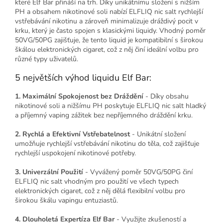
které Elf Bar přináší na trh. Díky unikátnímu složení s nižším
PH a obsahem nikotinové soli nabízí ELFLIQ nic salt rychlejší
vstřebávání nikotinu a zároveň minimalizuje dráždivý pocit v
krku, který je často spojen s klasickými liquidy. Vhodný poměr
50VG/50PG zajišťuje, že tento liquid je kompatibilní s širokou
škálou elektronických cigaret, což z něj činí ideální volbu pro
různé typy uživatelů.
5 největších výhod liquidu Elf Bar:
1. Maximální Spokojenost bez Dráždění
- Díky obsahu
nikotinové soli a nižšímu PH poskytuje ELFLIQ nic salt hladký
a příjemný vaping zážitek bez nepříjemného dráždění krku.
2. Rychlá a Efektivní Vstřebatelnost
- Unikátní složení
umožňuje rychlejší vstřebávání nikotinu do těla, což zajišťuje
rychlejší uspokojení nikotinové potřeby.
3. Univerzální Použití
- Vyvážený poměr 50VG/50PG činí
ELFLIQ nic salt vhodným pro použití ve všech typech
elektronických cigaret, což z něj dělá flexibilní volbu pro
širokou škálu vapingu entuziastů.
4. Dlouholetá Expertíza Elf Bar
- Využijte zkušeností a