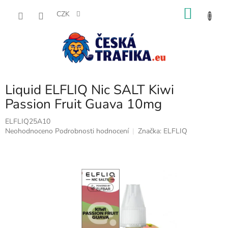
Přejít
NÁKU
na
CZK
obsah
KOŠÍK
Liquid ELFLIQ Nic SALT Kiwi
Passion Fruit Guava 10mg
ELFLIQ25A10
Průměrné
Neohodnoceno
Podrobnosti hodnocení
Značka:
ELFLIQ
hodnocení
produktu
je
0,0
z
5
hvězdiček.