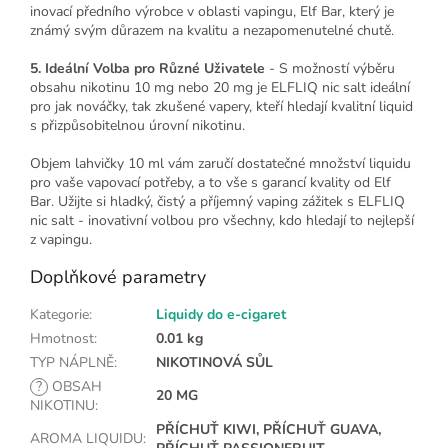
inovací předního výrobce v oblasti vapingu, Elf Bar, který je
známý svým důrazem na kvalitu a nezapomenutelné chutě.
5. Ideální Volba pro Různé Uživatele
- S možností výběru
obsahu nikotinu 10 mg nebo 20 mg je ELFLIQ nic salt ideální
pro jak nováčky, tak zkušené vapery, kteří hledají kvalitní liquid
s přizpůsobitelnou úrovní nikotinu.
Objem lahvičky 10 ml vám zaručí dostatečné množství liquidu
pro vaše vapovací potřeby, a to vše s garancí kvality od Elf
Bar. Užijte si hladký, čistý a příjemný vaping zážitek s ELFLIQ
nic salt - inovativní volbou pro všechny, kdo hledají to nejlepší
z vapingu.
Doplňkové parametry
Kategorie
:
Liquidy do e-cigaret
Hmotnost
:
0.01 kg
TYP NÁPLNĚ
:
NIKOTINOVÁ SŮL
?
OBSAH
20 MG
NIKOTINU
:
PŘÍCHUŤ KIWI, PŘÍCHUŤ GUAVA,
AROMA LIQUIDU
: