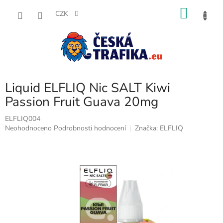
Přejít
NÁKU
na
CZK
obsah
KOŠÍK
Liquid ELFLIQ Nic SALT Kiwi
Passion Fruit Guava 20mg
ELFLIQ004
Průměrné
Neohodnoceno
Podrobnosti hodnocení
Značka:
ELFLIQ
hodnocení
produktu
je
0,0
z
5
hvězdiček.