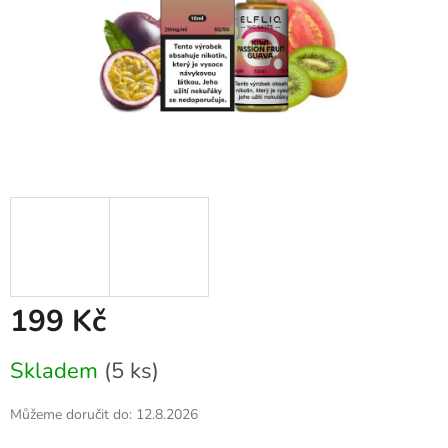
199 Kč
Měrná
Skladem
(5 ks)
cena:
Můžeme doručit do:
12.8.2026