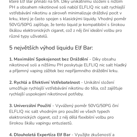
které Elf Bar přináší na trh. Díky unikátnímu složení s nižším
PH a obsahem nikotinové soli nabízí ELFLIQ nic salt rychlejší
vstřebávání nikotinu a zároveň minimalizuje dráždivý pocit v
krku, který je často spojen s klasickými liquidy. Vhodný poměr
50VG/50PG zajišťuje, že tento liquid je kompatibilní s širokou
škálou elektronických cigaret, což z něj činí ideální volbu pro
různé typy uživatelů.
5 největších výhod liquidu Elf Bar:
1. Maximální Spokojenost bez Dráždění
- Díky obsahu
nikotinové soli a nižšímu PH poskytuje ELFLIQ nic salt hladký
a příjemný vaping zážitek bez nepříjemného dráždění krku.
2. Rychlá a Efektivní Vstřebatelnost
- Unikátní složení
umožňuje rychlejší vstřebávání nikotinu do těla, což zajišťuje
rychlejší uspokojení nikotinové potřeby.
3. Univerzální Použití
- Vyvážený poměr 50VG/50PG činí
ELFLIQ nic salt vhodným pro použití ve všech typech
elektronických cigaret, což z něj dělá flexibilní volbu pro
širokou škálu vapingu entuziastů.
4. Dlouholetá Expertíza Elf Bar
- Využijte zkušeností a