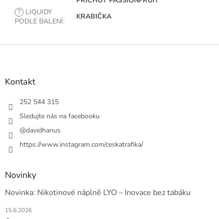
PŘÍCHUŤ PASSIONFRUIT
?
LIQUIDY
KRABIČKA
PODLE BALENÍ
:
Z
á
p
a
Kontakt
t
í
252 544 315
Sledujte nás na facebooku
@davidhanus
https://www.instagram.com/ceskatrafika/
Novinky
Novinka: Nikotinové náplně LYO – Inovace bez tabáku
15.6.2026