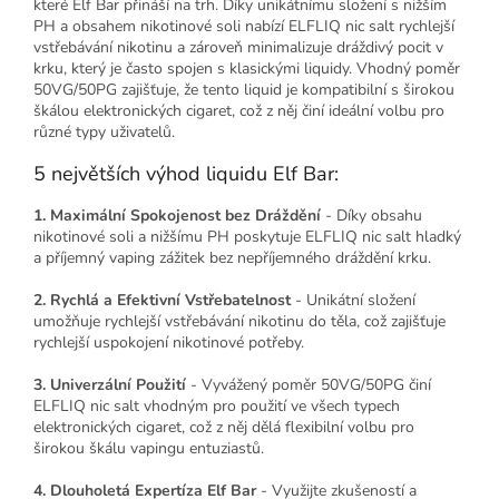
které Elf Bar přináší na trh. Díky unikátnímu složení s nižším
PH a obsahem nikotinové soli nabízí ELFLIQ nic salt rychlejší
vstřebávání nikotinu a zároveň minimalizuje dráždivý pocit v
krku, který je často spojen s klasickými liquidy. Vhodný poměr
50VG/50PG zajišťuje, že tento liquid je kompatibilní s širokou
škálou elektronických cigaret, což z něj činí ideální volbu pro
různé typy uživatelů.
5 největších výhod liquidu Elf Bar:
1. Maximální Spokojenost bez Dráždění
- Díky obsahu
nikotinové soli a nižšímu PH poskytuje ELFLIQ nic salt hladký
a příjemný vaping zážitek bez nepříjemného dráždění krku.
2. Rychlá a Efektivní Vstřebatelnost
- Unikátní složení
umožňuje rychlejší vstřebávání nikotinu do těla, což zajišťuje
rychlejší uspokojení nikotinové potřeby.
3. Univerzální Použití
- Vyvážený poměr 50VG/50PG činí
ELFLIQ nic salt vhodným pro použití ve všech typech
elektronických cigaret, což z něj dělá flexibilní volbu pro
širokou škálu vapingu entuziastů.
4. Dlouholetá Expertíza Elf Bar
- Využijte zkušeností a