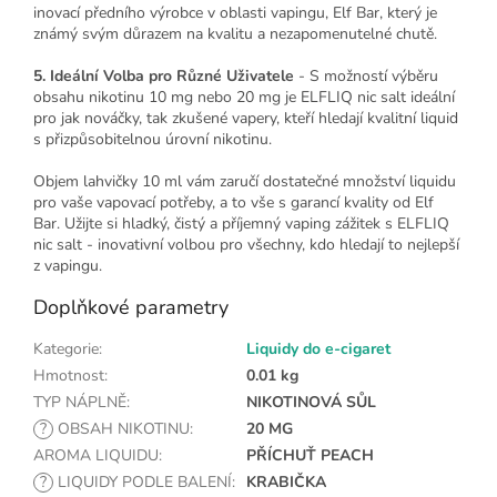
inovací předního výrobce v oblasti vapingu, Elf Bar, který je
známý svým důrazem na kvalitu a nezapomenutelné chutě.
5. Ideální Volba pro Různé Uživatele
- S možností výběru
obsahu nikotinu 10 mg nebo 20 mg je ELFLIQ nic salt ideální
pro jak nováčky, tak zkušené vapery, kteří hledají kvalitní liquid
s přizpůsobitelnou úrovní nikotinu.
Objem lahvičky 10 ml vám zaručí dostatečné množství liquidu
pro vaše vapovací potřeby, a to vše s garancí kvality od Elf
Bar. Užijte si hladký, čistý a příjemný vaping zážitek s ELFLIQ
nic salt - inovativní volbou pro všechny, kdo hledají to nejlepší
z vapingu.
Doplňkové parametry
Kategorie
:
Liquidy do e-cigaret
Hmotnost
:
0.01 kg
TYP NÁPLNĚ
:
NIKOTINOVÁ SŮL
?
OBSAH NIKOTINU
:
20 MG
AROMA LIQUIDU
:
PŘÍCHUŤ PEACH
?
LIQUIDY PODLE BALENÍ
:
KRABIČKA