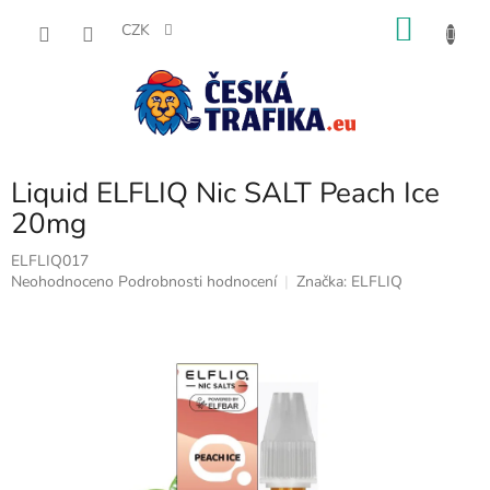
Přejít
NÁKU
na
CZK
obsah
KOŠÍK
Liquid ELFLIQ Nic SALT Peach Ice
20mg
ELFLIQ017
Průměrné
Neohodnoceno
Podrobnosti hodnocení
Značka:
ELFLIQ
hodnocení
produktu
je
0,0
z
5
hvězdiček.