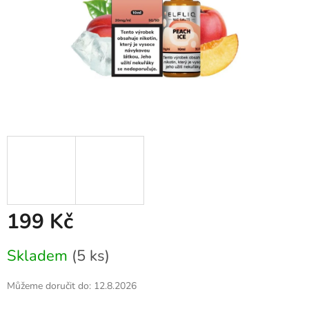
199 Kč
Měrná
Skladem
(5 ks)
cena:
Můžeme doručit do:
12.8.2026