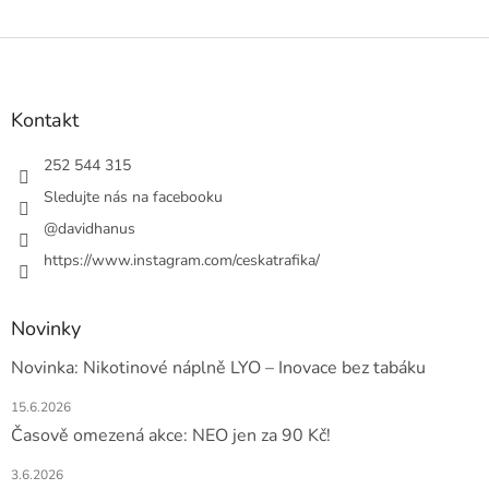
Z
á
p
a
Kontakt
t
í
252 544 315
Sledujte nás na facebooku
@davidhanus
https://www.instagram.com/ceskatrafika/
Novinky
Novinka: Nikotinové náplně LYO – Inovace bez tabáku
15.6.2026
Časově omezená akce: NEO jen za 90 Kč!
3.6.2026