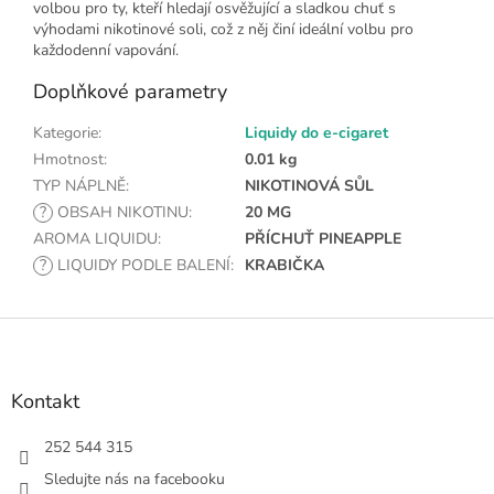
volbou pro ty, kteří hledají osvěžující a sladkou chuť s
výhodami nikotinové soli, což z něj činí ideální volbu pro
každodenní vapování.
Doplňkové parametry
Kategorie
:
Liquidy do e-cigaret
Hmotnost
:
0.01 kg
TYP NÁPLNĚ
:
NIKOTINOVÁ SŮL
?
OBSAH NIKOTINU
:
20 MG
AROMA LIQUIDU
:
PŘÍCHUŤ PINEAPPLE
?
LIQUIDY PODLE BALENÍ
:
KRABIČKA
Z
á
p
a
Kontakt
t
í
252 544 315
Sledujte nás na facebooku