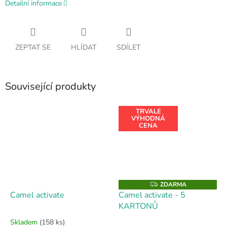
Detailní informace
ZEPTAT SE
HLÍDAT
SDÍLET
Související produkty
TRVALE
VÝHODNÁ
CENA
ZDARMA
Z
D
Camel activate
Camel activate - 5
A
KARTONŮ
R
M
A
Skladem
(158 ks)
Průměrné