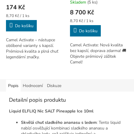
Skladem
(5 ks)
hodnocení
174 Kč
produktu
8 700 Kč
je
Měrná
8,70 Kč / 1 ks
4,5
cena:
Měrná
8,70 Kč / 1 ks
Do košíku
cena:
z
Do košíku
5
hvězdiček.
Camel Activate – nástupce
Camel Activate: Nová kvalita
oblíbené varianty s kapslí.
bez kapslí, doprava zdarma! 🚚
Prémiová kvalita a plná chuť
Objevte prémiový zážitek
legendární značky.
Camel!
Popis
Hodnocení
Diskuze
Detailní popis produktu
Liquid ELFLIQ Nic SALT Pineapple Ice 10ml
Skvělá chuť sladkého ananasu s ledem
: Tento liquid
nabízí osvěžující kombinaci sladkého ananasu a
chladivého ledu, což zajišťuje jedinečný a