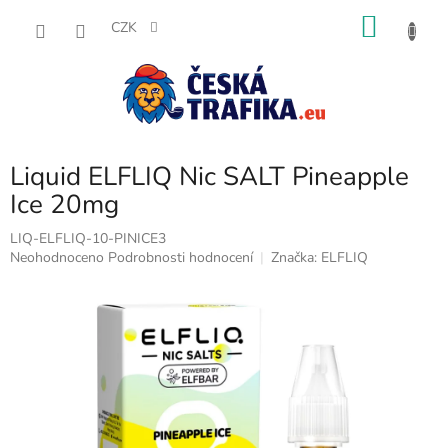
Přejít
NÁKU
na
CZK
obsah
KOŠÍK
Liquid ELFLIQ Nic SALT Pineapple
Ice 20mg
LIQ-ELFLIQ-10-PINICE3
Průměrné
Neohodnoceno
Podrobnosti hodnocení
Značka:
ELFLIQ
hodnocení
produktu
je
0,0
z
5
hvězdiček.