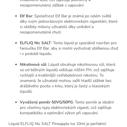
nezapomenutelný zážitek z vapování.
Elf Bar
: Společnost Elf Bar je známá po celém světě
díky svým jednorázovým elektronickým cigaretám, které
si oblíbily miliony uživatelů díky unikátní a
nezapomenutelné chuti.
ELFLIQ Nic SALT
: Tento liquid je speciálně navržen pro
fanoušky Elf Bar, aby si mohli vychutnat oblíbenou chuť
i v podobě liquidu.
Nikotinová sůl
: Liquid obsahuje nikotinovou sůl, která
se od běžných liquidů odlišuje nižším PH, což zajišťuje
rychlejší a kvalitnější vstřebatelnost nikotinu. To
znamená, že uživatelé mohou zažít hladší zážitek bez
dráždivého pocitu v krku, který je častý u klasických
liquidů.
Vyvážený poměr 50VG/50PG
: Tento poměr je ideální
pro všechny typy elektronických cigaret, což zajišťuje
kompatibilitu a optimální výkon při vapování.
Liquid ELFLIQ Nic SALT Pineapple Ice 10ml je perfektní