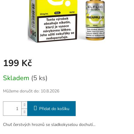
199 Kč
Měrná
Skladem
(5 ks)
cena:
Můžeme doručit do:
10.8.2026
Přidat do košíku
Chuť čerstvých hroznů se sladkokyselou dochutí...