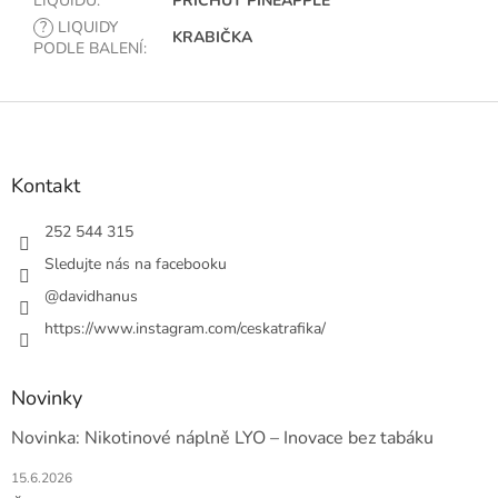
LIQUIDU
:
PŘÍCHUŤ PINEAPPLE
?
LIQUIDY
KRABIČKA
PODLE BALENÍ
:
Z
á
p
a
Kontakt
t
í
252 544 315
Sledujte nás na facebooku
@davidhanus
https://www.instagram.com/ceskatrafika/
Novinky
Novinka: Nikotinové náplně LYO – Inovace bez tabáku
15.6.2026