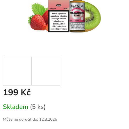
199 Kč
Měrná
Skladem
(5 ks)
cena:
Můžeme doručit do:
12.8.2026