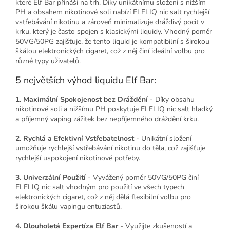
které Elf Bar přináší na trh. Díky unikátnímu složení s nižším
PH a obsahem nikotinové soli nabízí ELFLIQ nic salt rychlejší
vstřebávání nikotinu a zároveň minimalizuje dráždivý pocit v
krku, který je často spojen s klasickými liquidy. Vhodný poměr
50VG/50PG zajišťuje, že tento liquid je kompatibilní s širokou
škálou elektronických cigaret, což z něj činí ideální volbu pro
různé typy uživatelů.
5 největších výhod liquidu Elf Bar:
1. Maximální Spokojenost bez Dráždění
- Díky obsahu
nikotinové soli a nižšímu PH poskytuje ELFLIQ nic salt hladký
a příjemný vaping zážitek bez nepříjemného dráždění krku.
2. Rychlá a Efektivní Vstřebatelnost
- Unikátní složení
umožňuje rychlejší vstřebávání nikotinu do těla, což zajišťuje
rychlejší uspokojení nikotinové potřeby.
3. Univerzální Použití
- Vyvážený poměr 50VG/50PG činí
ELFLIQ nic salt vhodným pro použití ve všech typech
elektronických cigaret, což z něj dělá flexibilní volbu pro
širokou škálu vapingu entuziastů.
4. Dlouholetá Expertíza Elf Bar
- Využijte zkušeností a