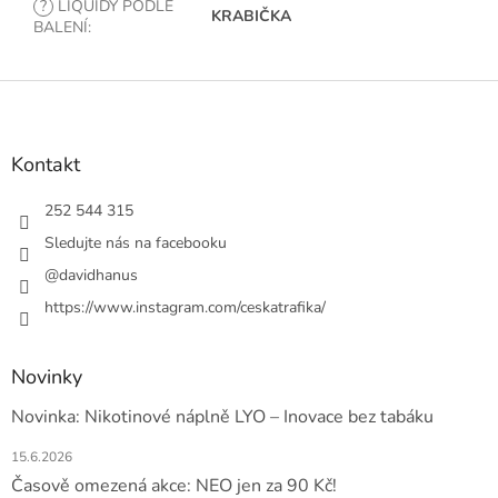
?
LIQUIDY PODLE
KRABIČKA
BALENÍ
:
Z
á
p
a
Kontakt
t
í
252 544 315
Sledujte nás na facebooku
@davidhanus
https://www.instagram.com/ceskatrafika/
Novinky
Novinka: Nikotinové náplně LYO – Inovace bez tabáku
15.6.2026
Časově omezená akce: NEO jen za 90 Kč!