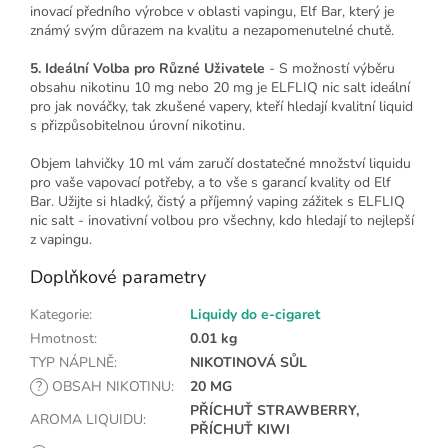
inovací předního výrobce v oblasti vapingu, Elf Bar, který je
známý svým důrazem na kvalitu a nezapomenutelné chutě.
5. Ideální Volba pro Různé Uživatele
- S možností výběru
obsahu nikotinu 10 mg nebo 20 mg je ELFLIQ nic salt ideální
pro jak nováčky, tak zkušené vapery, kteří hledají kvalitní liquid
s přizpůsobitelnou úrovní nikotinu.
Objem lahvičky 10 ml vám zaručí dostatečné množství liquidu
pro vaše vapovací potřeby, a to vše s garancí kvality od Elf
Bar. Užijte si hladký, čistý a příjemný vaping zážitek s ELFLIQ
nic salt - inovativní volbou pro všechny, kdo hledají to nejlepší
z vapingu.
Doplňkové parametry
Kategorie
:
Liquidy do e-cigaret
Hmotnost
:
0.01 kg
TYP NÁPLNĚ
:
NIKOTINOVÁ SŮL
?
OBSAH NIKOTINU
:
20 MG
PŘÍCHUŤ STRAWBERRY,
AROMA LIQUIDU
:
PŘÍCHUŤ KIWI