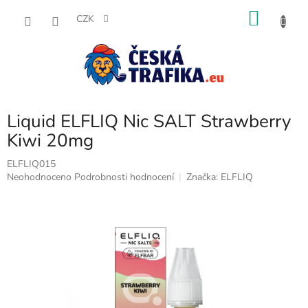
Přejít
NÁKU
na
CZK
obsah
KOŠÍK
Liquid ELFLIQ Nic SALT Strawberry
Kiwi 20mg
ELFLIQ015
Průměrné
Neohodnoceno
Podrobnosti hodnocení
Značka:
ELFLIQ
hodnocení
produktu
je
0,0
z
5
hvězdiček.