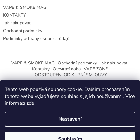
VAPE & SMOKE MAG
KONTAKTY
Jak nakupovat
Obchodní podmínky
Podmínky ochrany osobních údajů
VAPE & SMOKE MAG
Obchodní podmínky
Jak nakupovat
Kontakty
Otevírací doba
VAPE ZONE
ODSTOUPENÍ OD KUPNÍ SMLOUVY
Tento web používá soubory cookie. Dalším procházením
tohoto webu vyjadřujete souhlas s jejich používáním.. Více
informací
zde
.
Vytvořil Shoptet
Nastavení
Copyright 2026
CeskaTrafika.eu
. Všechna práva vyhrazena.
ZMĚNA OTEVÍRACÍ DOBY O PRÁZDNINÁCH.
Souhlasím