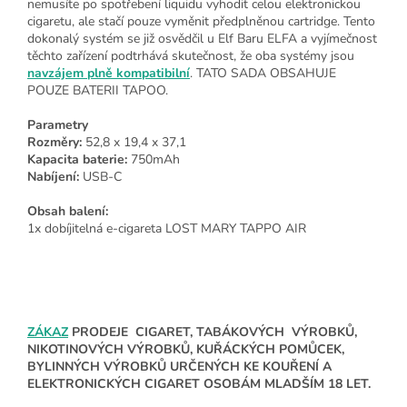
nemusíte po spotřebení liquidu vyhodit celou elektronickou
cigaretu, ale stačí pouze vyměnit předplněnou cartridge. Tento
dokonalý systém se již osvědčil u Elf Baru ELFA a vyjímečnost
těchto zařízení podtrhává skutečnost, že oba systémy jsou
navzájem plně kompatibilní
. TATO SADA OBSAHUJE
POUZE BATERII TAPOO.
Parametry
Rozměry:
52,8 x 19,4 x 37,1
Kapacita baterie:
750mAh
Nabíjení:
USB-C
Obsah balení:
1x dobíjitelná e-cigareta LOST MARY TAPPO AIR
ZÁKAZ
PRODEJE CIGARET, TABÁKOVÝCH VÝROBKŮ,
NIKOTINOVÝCH VÝROBKŮ, KUŘÁCKÝCH POMŮCEK,
BYLINNÝCH VÝROBKŮ URČENÝCH KE KOUŘENÍ A
ELEKTRONICKÝCH CIGARET OSOBÁM MLADŠÍM 18 LET.