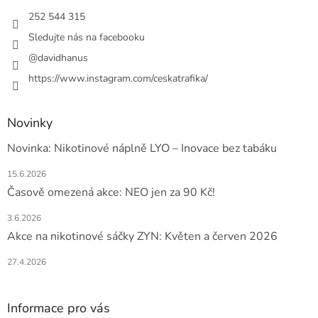
t
í
252 544 315
Sledujte nás na facebooku
@davidhanus
https://www.instagram.com/ceskatrafika/
Novinky
Novinka: Nikotinové náplně LYO – Inovace bez tabáku
15.6.2026
Časově omezená akce: NEO jen za 90 Kč!
3.6.2026
Akce na nikotinové sáčky ZYN: Květen a červen 2026
27.4.2026
Informace pro vás