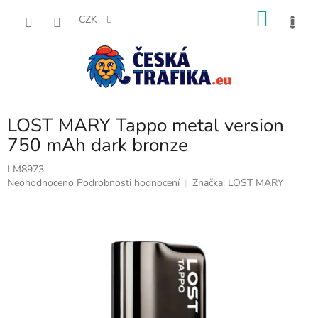
Přejít
NÁKU
na
CZK
obsah
KOŠÍK
LOST MARY Tappo metal version
750 mAh dark bronze
LM8973
Průměrné
Neohodnoceno
Podrobnosti hodnocení
Značka:
LOST MARY
hodnocení
produktu
je
0,0
z
5
hvězdiček.