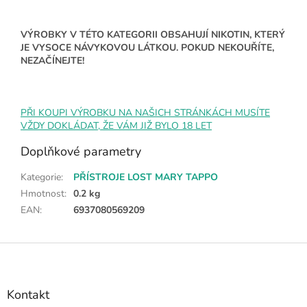
VÝROBKY V TÉTO KATEGORII OBSAHUJÍ NIKOTIN, KTERÝ
JE VYSOCE NÁVYKOVOU LÁTKOU. POKUD NEKOUŘÍTE,
NEZAČÍNEJTE!
PŘI KOUPI VÝROBKU NA NAŠICH STRÁNKÁCH MUSÍTE
VŽDY DOKLÁDAT, ŽE VÁM JIŽ BYLO 18 LET
Doplňkové parametry
Kategorie
:
PŘÍSTROJE LOST MARY TAPPO
Hmotnost
:
0.2 kg
EAN
:
6937080569209
Z
á
p
a
Kontakt