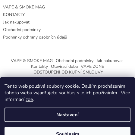
VAPE & SMOKE MAG
KONTAKTY
Jak nakupovat
Obchodní podmínky
Podmínky ochrany osobních údajů
VAPE & SMOKE MAG
Obchodní podmínky
Jak nakupovat
Kontakty
Otevírací doba
VAPE ZONE
ODSTOUPENÍ OD KUPNÍ SMLOUVY
Tento web používá soubory cookie. Dalším procházením
tohoto webu vyjadřujete souhlas s jejich používáním.. Více
informací
zde
.
Vytvořil Shoptet
Nastavení
Copyright 2026
CeskaTrafika.eu
. Všechna práva vyhrazena.
ZMĚNA OTEVÍRACÍ DOBY O PRÁZDNINÁCH.
Souhlasím