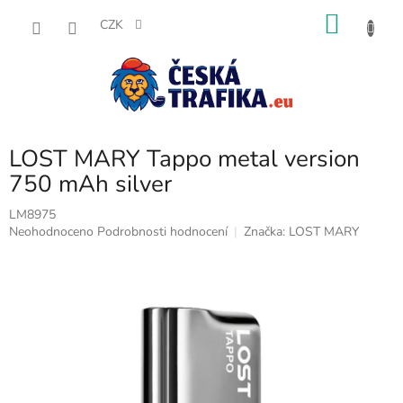
Přejít
NÁKU
na
CZK
obsah
KOŠÍK
LOST MARY Tappo metal version
750 mAh silver
LM8975
Průměrné
Neohodnoceno
Podrobnosti hodnocení
Značka:
LOST MARY
hodnocení
produktu
je
0,0
z
5
hvězdiček.