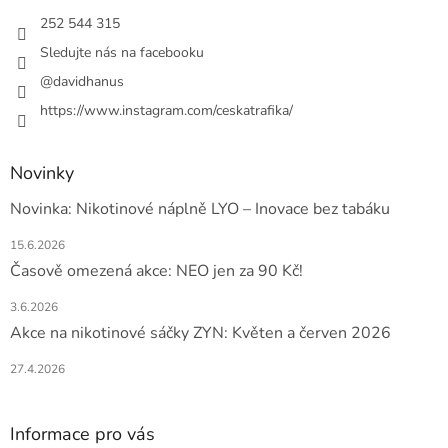
t
í
252 544 315
Sledujte nás na facebooku
@davidhanus
https://www.instagram.com/ceskatrafika/
Novinky
Novinka: Nikotinové náplně LYO – Inovace bez tabáku
15.6.2026
Časově omezená akce: NEO jen za 90 Kč!
3.6.2026
Akce na nikotinové sáčky ZYN: Květen a červen 2026
27.4.2026
Informace pro vás