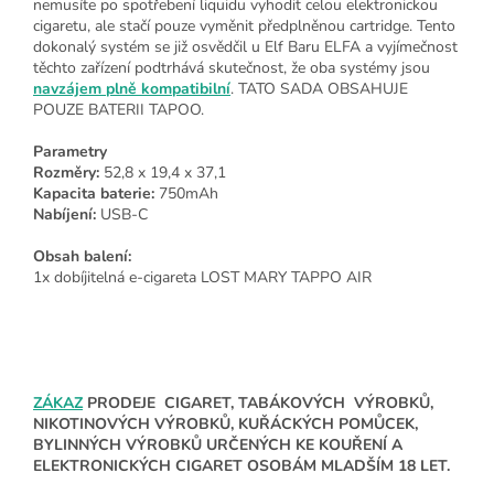
nemusíte po spotřebení liquidu vyhodit celou elektronickou
cigaretu, ale stačí pouze vyměnit předplněnou cartridge. Tento
dokonalý systém se již osvědčil u Elf Baru ELFA a vyjímečnost
těchto zařízení podtrhává skutečnost, že oba systémy jsou
navzájem plně kompatibilní
. TATO SADA OBSAHUJE
POUZE BATERII TAPOO.
Parametry
Rozměry:
52,8 x 19,4 x 37,1
Kapacita baterie:
750mAh
Nabíjení:
USB-C
Obsah balení:
1x dobíjitelná e-cigareta LOST MARY TAPPO AIR
ZÁKAZ
PRODEJE CIGARET, TABÁKOVÝCH VÝROBKŮ,
NIKOTINOVÝCH VÝROBKŮ, KUŘÁCKÝCH POMŮCEK,
BYLINNÝCH VÝROBKŮ URČENÝCH KE KOUŘENÍ A
ELEKTRONICKÝCH CIGARET OSOBÁM MLADŠÍM 18 LET.