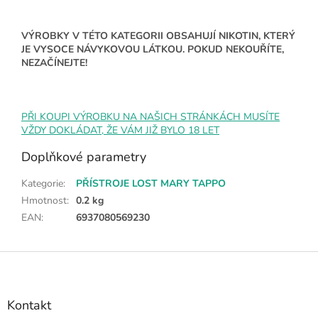
VÝROBKY V TÉTO KATEGORII OBSAHUJÍ NIKOTIN, KTERÝ
JE VYSOCE NÁVYKOVOU LÁTKOU. POKUD NEKOUŘÍTE,
NEZAČÍNEJTE!
PŘI KOUPI VÝROBKU NA NAŠICH STRÁNKÁCH MUSÍTE
VŽDY DOKLÁDAT, ŽE VÁM JIŽ BYLO 18 LET
Doplňkové parametry
Kategorie
:
PŘÍSTROJE LOST MARY TAPPO
Hmotnost
:
0.2 kg
EAN
:
6937080569230
Z
á
p
a
Kontakt