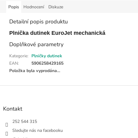
Popis
Hodnocení
Diskuze
Detailní popis produktu
Plnička dutinek EuroJet mechanická
Doplňkové parametry
Kategorie
:
Plničky dutinek
EAN
:
5906258429165
Položka byla vyprodána…
Z
á
p
a
Kontakt
t
í
252 544 315
Sledujte nás na facebooku