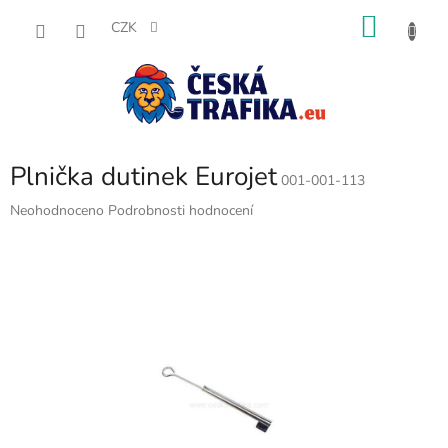
Přejít
NÁKU
na
CZK
obsah
KOŠÍK
Plnička dutinek Eurojet
001-001-113
Průměrné
Neohodnoceno
Podrobnosti hodnocení
hodnocení
produktu
je
0,0
z
5
hvězdiček.