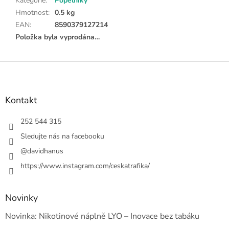
Kategorie
:
Popelníky
Hmotnost
:
0.5 kg
EAN
:
8590379127214
Položka byla vyprodána…
Z
á
p
a
Kontakt
t
í
252 544 315
Sledujte nás na facebooku
@davidhanus
https://www.instagram.com/ceskatrafika/
Novinky
Novinka: Nikotinové náplně LYO – Inovace bez tabáku