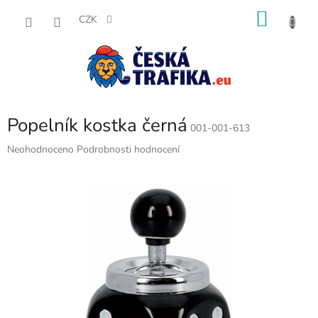
Přejít
NÁKU
na
CZK
obsah
KOŠÍK
Popelník kostka černá
001-001-613
Průměrné
Neohodnoceno
Podrobnosti hodnocení
hodnocení
produktu
je
0,0
z
5
hvězdiček.