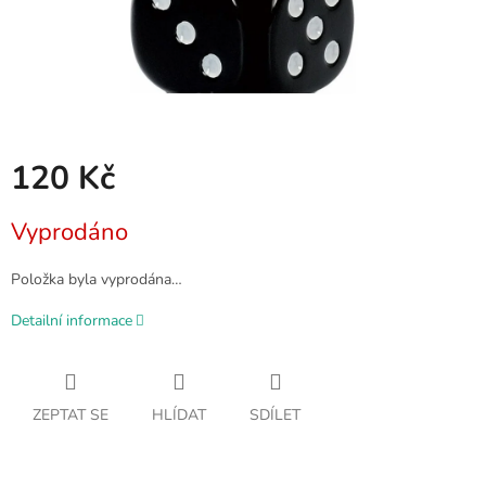
120 Kč
Měrná
Vyprodáno
cena:
Položka byla vyprodána…
Detailní informace
ZEPTAT SE
HLÍDAT
SDÍLET