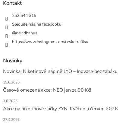
a
Kontakt
t
í
252 544 315
Sledujte nás na facebooku
@davidhanus
https://www.instagram.com/ceskatrafika/
Novinky
Novinka: Nikotinové náplně LYO – Inovace bez tabáku
15.6.2026
Časově omezená akce: NEO jen za 90 Kč!
3.6.2026
Akce na nikotinové sáčky ZYN: Květen a červen 2026
27.4.2026