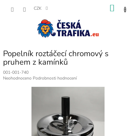
Přejít
NÁKU
na
CZK
obsah
KOŠÍK
Popelník roztáčecí chromový s
pruhem z kamínků
001-001-740
Průměrné
Neohodnoceno
Podrobnosti hodnocení
hodnocení
produktu
je
0,0
z
5
hvězdiček.