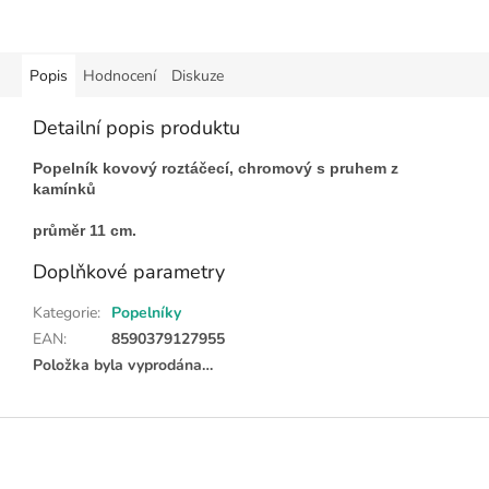
Popis
Hodnocení
Diskuze
Detailní popis produktu
Popelník kovový roztáčecí, chromový s pruhem z
kamínků
průměr 11 cm.
Doplňkové parametry
Kategorie
:
Popelníky
EAN
:
8590379127955
Položka byla vyprodána…
Z
á
p