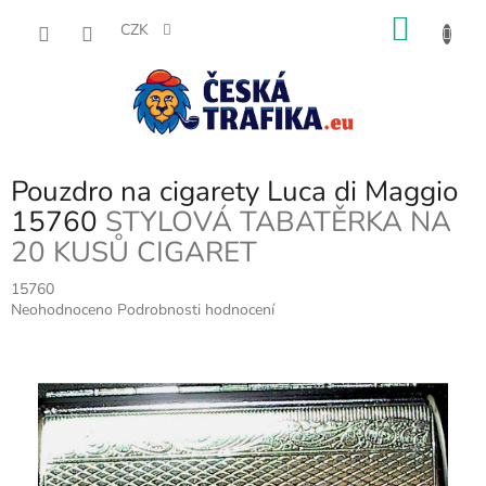
Přejít
NÁKU
na
CZK
obsah
KOŠÍK
Pouzdro na cigarety Luca di Maggio
15760
STYLOVÁ TABATĚRKA NA
20 KUSŮ CIGARET
15760
Průměrné
Neohodnoceno
Podrobnosti hodnocení
hodnocení
produktu
je
0,0
z
5
hvězdiček.