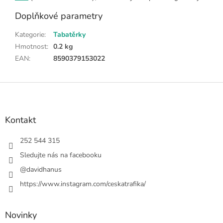
Doplňkové parametry
Kategorie
:
Tabatěrky
Hmotnost
:
0.2 kg
EAN
:
8590379153022
Z
á
p
a
Kontakt
t
í
252 544 315
Sledujte nás na facebooku
@davidhanus
https://www.instagram.com/ceskatrafika/
Novinky