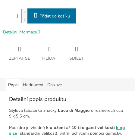
Přidat do košíku
Detailní informace
ZEPTAT SE
HLÍDAT
SDÍLET
Popis
Hodnocení
Diskuze
Detailní popis produktu
Stylová tabatěrka značky
Luca di Maggio
o rozměrech cca
9 x 5,5 cm.
Pouzdro je vhodné
k uložení
až
10-ti cigaret velikosti
king
size
(standardní velikost), vntřní uchycení pomocí gumičky.