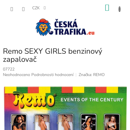
Přejít
NÁKU
na
CZK
obsah
KOŠÍK
Remo SEXY GIRLS benzinový
zapalovač
07722
Průměrné
Neohodnoceno
Podrobnosti hodnocení
Značka:
REMO
hodnocení
produktu
je
0,0
z
5
hvězdiček.