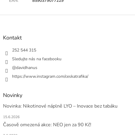
EAN
:
8590379077229
Z
á
p
a
Kontakt
t
í
252 544 315
Sledujte nás na facebooku
@davidhanus
https://www.instagram.com/ceskatrafika/
Novinky
Novinka: Nikotinové náplně LYO – Inovace bez tabáku
15.6.2026
Časově omezená akce: NEO jen za 90 Kč!