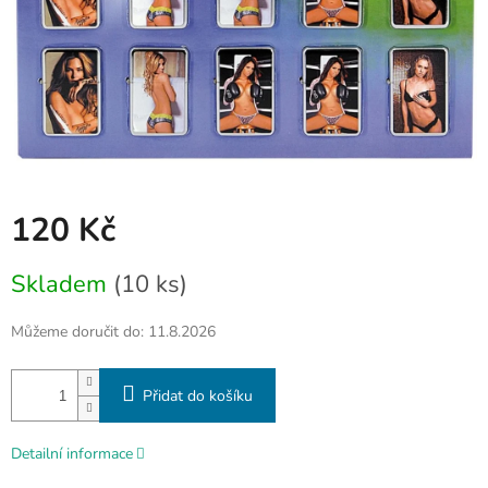
120 Kč
Měrná
Skladem
(10 ks)
cena:
Můžeme doručit do:
11.8.2026
Přidat do košíku
Detailní informace