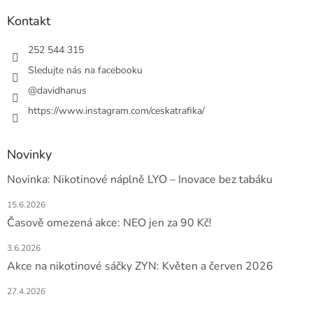
p
a
Kontakt
t
í
252 544 315
Sledujte nás na facebooku
@davidhanus
https://www.instagram.com/ceskatrafika/
Novinky
Novinka: Nikotinové náplně LYO – Inovace bez tabáku
15.6.2026
Časově omezená akce: NEO jen za 90 Kč!
3.6.2026
Akce na nikotinové sáčky ZYN: Květen a červen 2026
27.4.2026