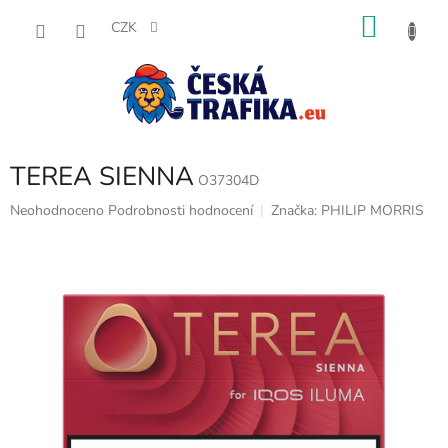
Přejít
NÁKU
na
CZK
obsah
KOŠÍK
TEREA SIENNA
O37304D
Průměrné
Neohodnoceno
Podrobnosti hodnocení
Značka:
PHILIP MORRIS
hodnocení
produktu
je
0,0
z
5
hvězdiček.