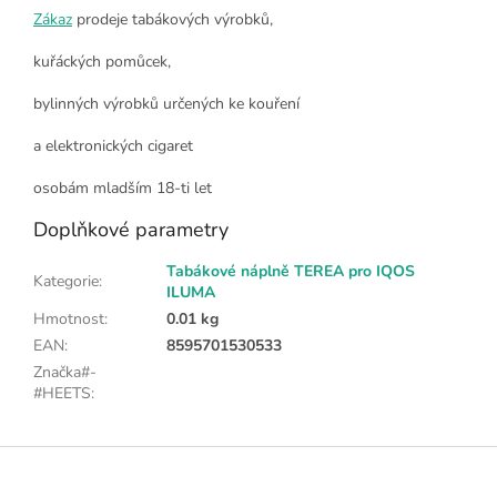
Zákaz
prodeje tabákových výrobků,
kuřáckých pomůcek,
bylinných výrobků určených ke kouření
a elektronických cigaret
osobám mladším 18-ti let
Doplňkové parametry
Tabákové náplně TEREA pro IQOS
Kategorie
:
ILUMA
Hmotnost
:
0.01 kg
EAN
:
8595701530533
Značka#-
#HEETS
:
Z
á