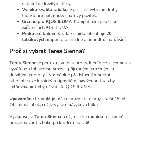
subtilními dřevitými tóny.
Vysoká kvalita tabáku
: Speciálně vybrané druhy
tabáku pro autentický chuťový požitek.
Určeno pro IQOS ILUMA
: Kompatibilní pouze se
zařízeními IQOS ILUMA.
Praktické balení
: Každá krabička obsahuje
20
tabákových náplní
pro snadné a pohodlné používání.
Proč si vybrat Terea Sienna?
Terea Sienna
je perfektní volbou pro ty, kteří hledají jemnou a
vyváženou tabákovou směs s příjemnými praženými a
dřevitými podtóny. Tyto náplně představují moderní
alternativu ke klasickým cigaretám, navrženou tak, aby
splňovala potřeby uživatelů IQOS ILUMA.
Upozornění:
Produkt je určen pouze pro osoby starší 18 let.
Obsahuje tabák, což je vysoce návyková látka.
Vyzkoušejte
Terea Sienna
a užijte si harmonickou a jemně
praženou chuť tabáku při každém použití!