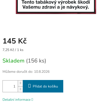
145 Kč
Měrná
7,25 Kč / 1 ks
cena:
Skladem
(156 ks)
Můžeme doručit do:
10.8.2026
Přidat do košíku
Detailní informace