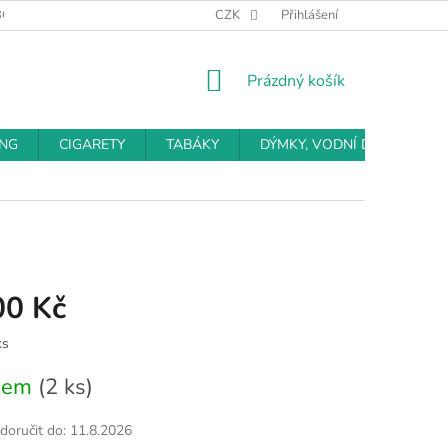
BCHODNÍ PODMÍNKY
PODMÍNKY OCHRANY OSOBNÍCH ÚDAJŮ
CZK
Přihlášení
NÁKUPNÍ
Prázdný košík
KOŠÍK
ING
CIGARETY
TABÁKY
DÝMKY, VODNÍ DÝMKY
00 Kč
ks
dem
(2 ks)
oručit do:
11.8.2026