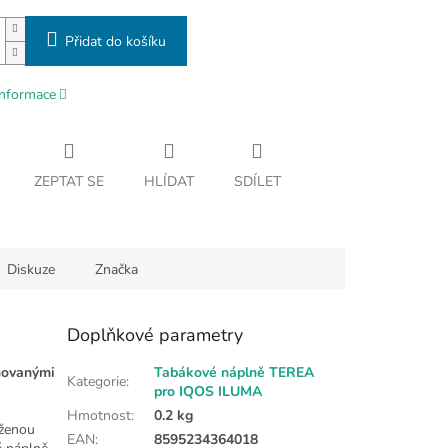
Přidat do košíku
informace
ZEPTAT SE
HLÍDAT
SDÍLET
Diskuze
Značka
Doplňkové parametry
novanými
Tabákové náplně TEREA
Kategorie
:
pro IQOS ILUMA
Hmotnost
:
0.2 kg
aženou
EAN
:
8595234364018