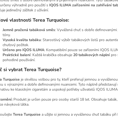
kovou směs s dobře definovanými a příjemnými nuancemi. Tyto tabákov
 určeny výhradně pro použití s
IQOS ILUMA zařízeními na zahřívání ta
uje jedinečný zážitek z užívání.
čové vlastnosti Terea Turquoise:
Jemně pražená tabáková směs
: Vyvážená chuť s dobře definovanými
tóny.
Vysoká kvalita tabáku
: Starostlivý výběr tabákových listů pro autenti
chuťový požitek.
Určeno pro IQOS ILUMA
: Kompatibilní pouze se zařízeními IQOS ILU
Praktické balení
: Každá krabička obsahuje
20 tabákových náplní
pro 
pohodlné používání.
č si vybrat Terea Turquoise?
a Turquoise
je skvělou volbou pro ty, kteří preferují jemnou a vyváženou
ku s výraznými a dobře definovanými nuancemi. Tyto náplně představují
rnativu ke klasickým cigaretám a uspokojí potřeby uživatelů IQOS ILUMA
ornění:
Produkt je určen pouze pro osoby starší 18 let. Obsahuje tabák, 
ce návyková látka.
oušejte
Terea Turquoise
a užijte si jemnou a vyváženou chuť tabáku př