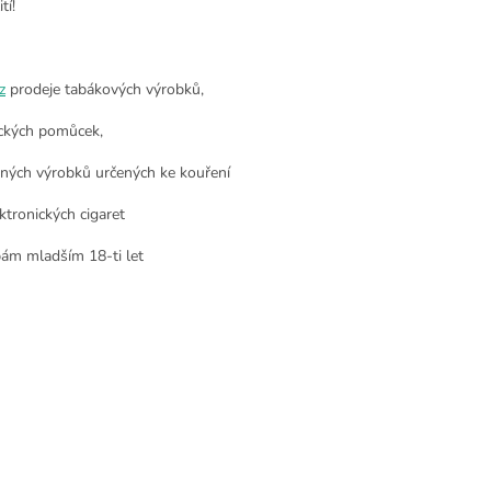
tí!
z
prodeje tabákových výrobků,
ckých pomůcek,
nných výrobků určených ke kouření
ktronických cigaret
ám mladším 18-ti let