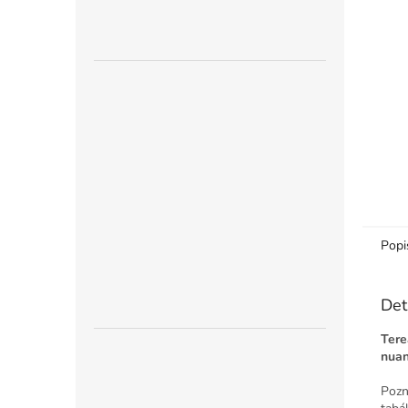
n
e
l
Popi
Det
Tere
nua
Pozn