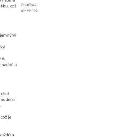
é náplně
Značka#-
báku
, což
#HEETS
:
 jemnými
cký
MA.
snadné a
 chuť
 moderní
.
což je
i každém