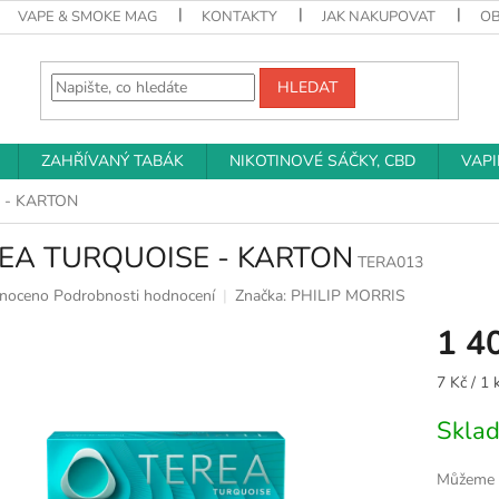
VAPE & SMOKE MAG
KONTAKTY
JAK NAKUPOVAT
O
HLEDAT
ZAHŘÍVANÝ TABÁK
NIKOTINOVÉ SÁČKY, CBD
VAP
 - KARTON
EA TURQUOISE - KARTON
TERA013
né
noceno
Podrobnosti hodnocení
Značka:
PHILIP MORRIS
ní
1 4
u
Měrná
7 Kč / 1 
cena:
Skla
k.
Můžeme d