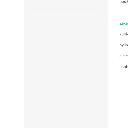
použi
Záka
kuřá
byli
a ele
osob