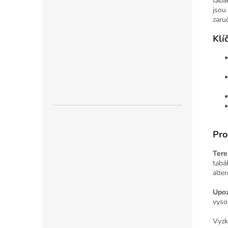
tabá
jsou
zaruč
Klí
Pro
Tere
tabá
alte
Upoz
vyso
Vyzk