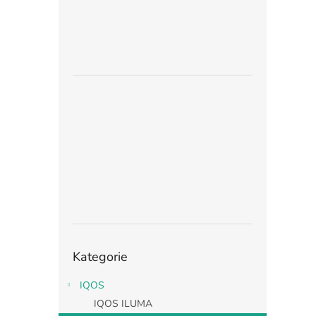
Přeskočit
Kategorie
kategorie
IQOS
IQOS ILUMA