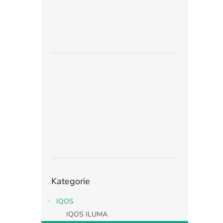
Přeskočit
Kategorie
kategorie
IQOS
IQOS ILUMA