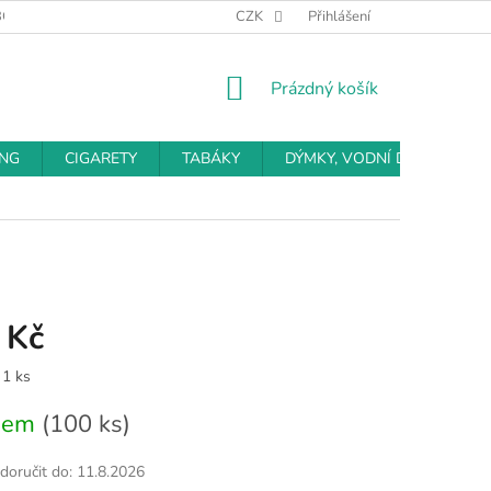
BCHODNÍ PODMÍNKY
PODMÍNKY OCHRANY OSOBNÍCH ÚDAJŮ
CZK
Přihlášení
NÁKUPNÍ
Prázdný košík
KOŠÍK
ING
CIGARETY
TABÁKY
DÝMKY, VODNÍ DÝMKY
 Kč
 1 ks
dem
(100 ks)
oručit do:
11.8.2026