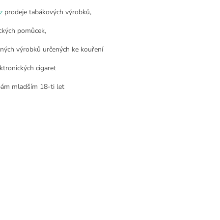
z
prodeje tabákových výrobků,
ckých pomůcek,
nných výrobků určených ke kouření
ktronických cigaret
ám mladším 18-ti let