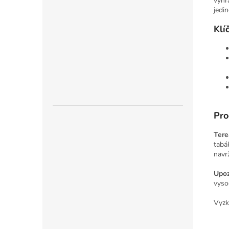
výhr
jedin
Klí
Pro
Tere
tabá
navr
Upoz
vyso
Vyzk