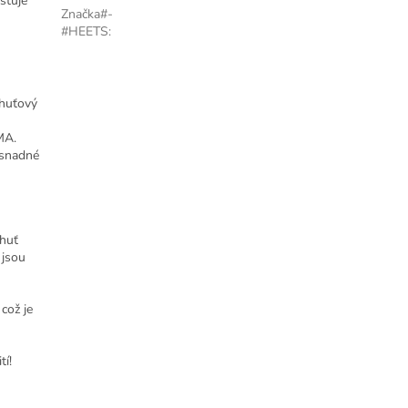
išťuje
Značka#-
#HEETS
:
chuťový
MA.
snadné
chuť
 jsou
což je
tí!