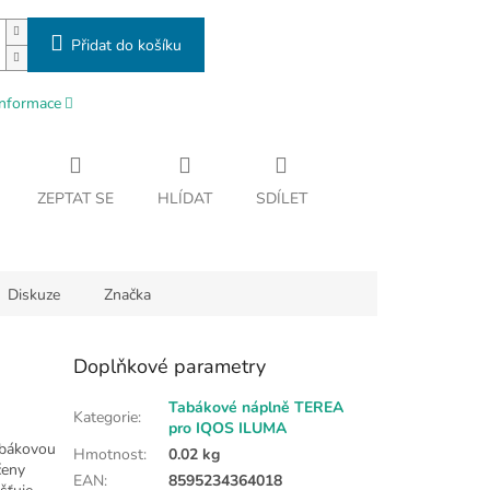
Přidat do košíku
informace
ZEPTAT SE
HLÍDAT
SDÍLET
Diskuze
Značka
Doplňkové parametry
Tabákové náplně TEREA
Kategorie
:
pro IQOS ILUMA
tabákovou
Hmotnost
:
0.02 kg
čeny
EAN
:
8595234364018