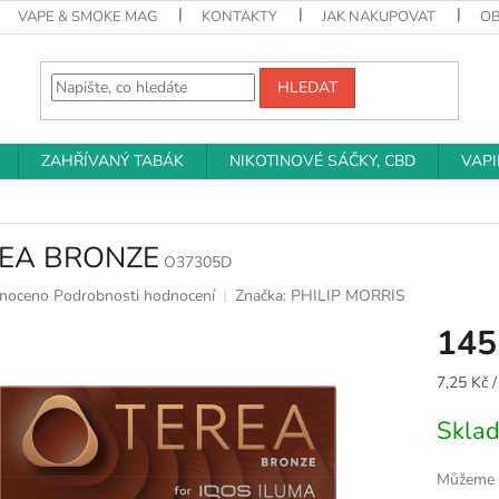
VAPE & SMOKE MAG
KONTAKTY
JAK NAKUPOVAT
O
HLEDAT
ZAHŘÍVANÝ TABÁK
NIKOTINOVÉ SÁČKY, CBD
VAP
EA BRONZE
O37305D
né
noceno
Podrobnosti hodnocení
Značka:
PHILIP MORRIS
ní
145
u
Měrná
7,25 Kč /
cena:
Skla
k.
Můžeme d