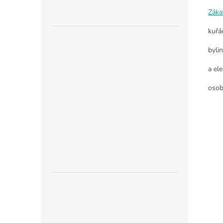
Záka
kuřá
byli
a ele
osob