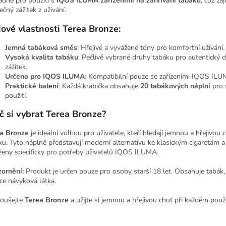
adně pro použití s
IQOS ILUMA zařízeními na zahřívání tabáku
, což zaj
ečný zážitek z užívání.
čové vlastnosti Terea Bronze:
Jemná tabáková směs
: Hřejivé a vyvážené tóny pro komfortní užívání.
Vysoká kvalita tabáku
: Pečlivě vybrané druhy tabáku pro autentický 
zážitek.
Určeno pro IQOS ILUMA
: Kompatibilní pouze se zařízeními IQOS ILU
Praktické balení
: Každá krabička obsahuje
20 tabákových náplní
pro 
použití.
č si vybrat Terea Bronze?
a Bronze
je ideální volbou pro uživatele, kteří hledají jemnou a hřejivou 
ku. Tyto náplně představují moderní alternativu ke klasickým cigaretám a
ženy specificky pro potřeby uživatelů IQOS ILUMA.
ornění:
Produkt je určen pouze pro osoby starší 18 let. Obsahuje tabák, 
ce návyková látka.
oušejte
Terea Bronze
a užijte si jemnou a hřejivou chuť při každém použi