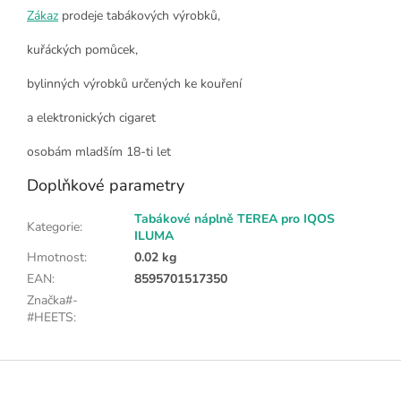
Zákaz
prodeje tabákových výrobků,
kuřáckých pomůcek,
bylinných výrobků určených ke kouření
a elektronických cigaret
osobám mladším 18-ti let
Doplňkové parametry
Tabákové náplně TEREA pro IQOS
Kategorie
:
ILUMA
Hmotnost
:
0.02 kg
EAN
:
8595701517350
Značka#-
#HEETS
:
Z
á