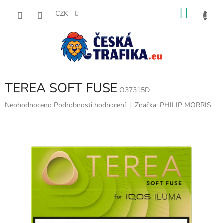
Přejít
NÁKU
na
CZK
obsah
KOŠÍK
TEREA SOFT FUSE
O37315D
Průměrné
Neohodnoceno
Podrobnosti hodnocení
Značka:
PHILIP MORRIS
hodnocení
produktu
je
0,0
z
5
hvězdiček.