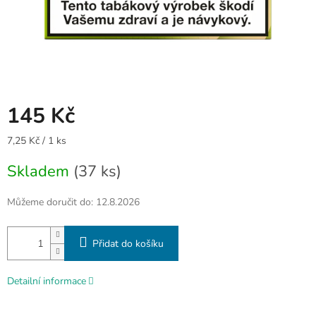
145 Kč
Měrná
7,25 Kč / 1 ks
cena:
Skladem
(37 ks)
Můžeme doručit do:
12.8.2026
Přidat do košíku
Detailní informace