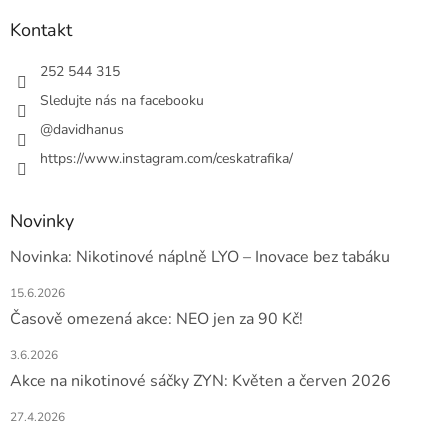
p
a
Kontakt
t
í
252 544 315
Sledujte nás na facebooku
@davidhanus
https://www.instagram.com/ceskatrafika/
Novinky
Novinka: Nikotinové náplně LYO – Inovace bez tabáku
15.6.2026
Časově omezená akce: NEO jen za 90 Kč!
3.6.2026
Akce na nikotinové sáčky ZYN: Květen a červen 2026
27.4.2026