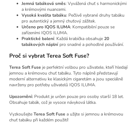
Jemná tabáková směs
: Vyvážená chuť s harmonickými
a krémovými nuancemi.
Vysoká kvalita tabáku
: Pečlivě vybrané druhy tabáku
pro autentický a jemný chuťový zážitek.
Určeno pro IQOS ILUMA
: Kompatibilní pouze se
zařízeními IQOS ILUMA.
Praktické balení
: Každá krabička obsahuje
20
tabákových náplní
pro snadné a pohodlné používání.
Proč si vybrat Terea Soft Fuse?
Terea Soft Fuse
je perfektní volbou pro uživatele, kteří hledají
jemnou a krémovou chuť tabáku. Tyto náplně představují
moderní alternativu ke klasickým cigaretám a jsou speciálně
navrženy pro potřeby uživatelů IQOS ILUMA.
Upozornění:
Produkt je určen pouze pro osoby starší 18 let.
Obsahuje tabák, což je vysoce návyková látka.
Vyzkoušejte
Terea Soft Fuse
a užijte si jemnou a krémovou
chuť tabáku při každém použití!