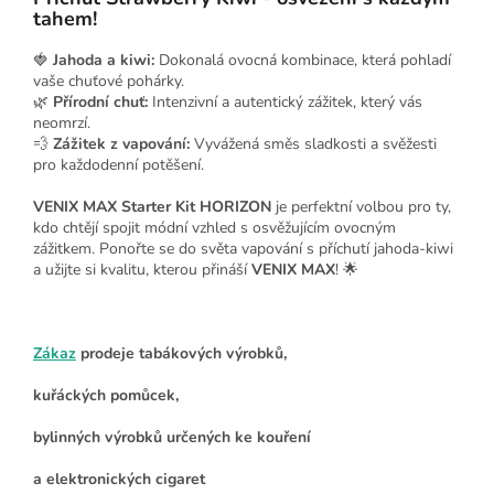
tahem!
🍓
Jahoda a kiwi:
Dokonalá ovocná kombinace, která pohladí
vaše chuťové pohárky.
🌿
Přírodní chuť:
Intenzivní a autentický zážitek, který vás
neomrzí.
💨
Zážitek z vapování:
Vyvážená směs sladkosti a svěžesti
pro každodenní potěšení.
VENIX MAX Starter Kit HORIZON
je perfektní volbou pro ty,
kdo chtějí spojit módní vzhled s osvěžujícím ovocným
zážitkem. Ponořte se do světa vapování s příchutí jahoda-kiwi
a užijte si kvalitu, kterou přináší
VENIX MAX
! 🌟
Zákaz
prodeje tabákových výrobků,
kuřáckých pomůcek,
bylinných výrobků určených ke kouření
a elektronických cigaret