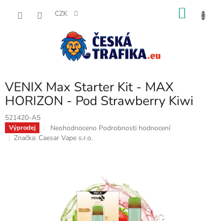
Přejít
NÁKU
na
CZK
obsah
KOŠÍK
VENIX Max Starter Kit - MAX
HORIZON - Pod Strawberry Kiwi
521420-A5
Průměrné
Neohodnoceno
Podrobnosti hodnocení
Výprodej
hodnocení
Značka:
Caesar Vape s.r.o.
produktu
je
0,0
z
5
hvězdiček.