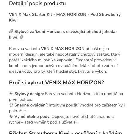
Detailní popis produktu
VENIX Max Starter Kit - MAX HORIZON - Pod Strawberry
Kiwi
🌈
Stylové zařízení Horizon s osvěžující příchutí jahoda-
kiwi!
🌈
Barevná varianta
VENIX MAX HORIZON
přináší nejen
moderní design, ale také neodolatelný chuťový zážitek, který
potěší každého milovníka vapování. Elegantní provedení v
kombinaci s jednoduchým ovládáním dělá z tohoto zařízení
ideální volbu pro ty, kteří hledají styl, kvalitu a výkon.
Proč si vybrat VENIX MAX HORIZON?
🌟
Stylový design:
Barevná varianta Horizon, která upoutá na
první pohled.
👌
Snadné ovládání:
Intuitivní použití vhodné pro začátečníky i
pokročilé.
🔄
Vyměnitelné pody:
Objevujte nové příchutě snadno a
rychle – stačí vyměnit pod a užívat si.
Příchuť Strawberry Kiwi - osvěžení s každým