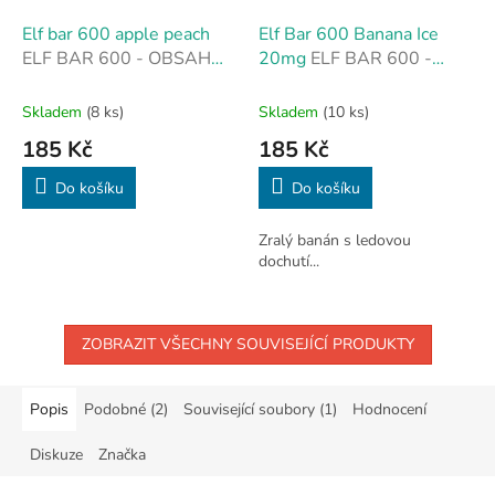
Elf bar 600 apple peach
Elf Bar 600 Banana Ice
ELF BAR 600 - OBSAH
20mg
ELF BAR 600 -
NIKOTINU 20 MG
OBSAH NIKOTINU 20 MG
(NIKOTINOVÁ SŮL)
(NIKOTINOVÁ SŮL)
Skladem
(8 ks)
Skladem
(10 ks)
185 Kč
185 Kč
Do košíku
Do košíku
Zralý banán s ledovou
dochutí...
ZOBRAZIT VŠECHNY SOUVISEJÍCÍ PRODUKTY
Popis
Podobné (2)
Související soubory (1)
Hodnocení
Diskuze
Značka