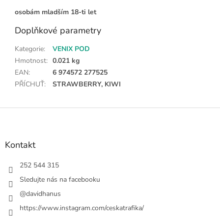
osobám mladším 18-ti let
Doplňkové parametry
Kategorie
:
VENIX POD
Hmotnost
:
0.021 kg
EAN
:
6 974572 277525
PŘÍCHUŤ
:
STRAWBERRY, KIWI
Z
á
p
a
Kontakt
t
í
252 544 315
Sledujte nás na facebooku
@davidhanus
https://www.instagram.com/ceskatrafika/