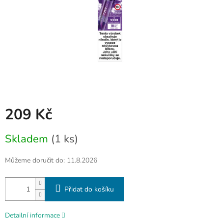
209 Kč
Měrná
Skladem
(1 ks)
cena:
Můžeme doručit do:
11.8.2026
Přidat do košíku
Detailní informace