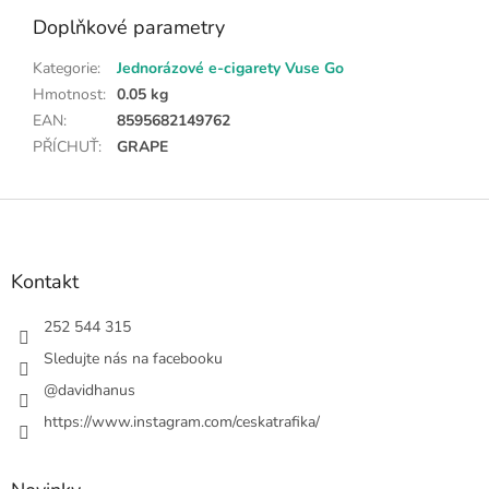
Doplňkové parametry
Kategorie
:
Jednorázové e-cigarety Vuse Go
Hmotnost
:
0.05 kg
EAN
:
8595682149762
PŘÍCHUŤ
:
GRAPE
Z
á
p
a
Kontakt
t
í
252 544 315
Sledujte nás na facebooku
@davidhanus
https://www.instagram.com/ceskatrafika/