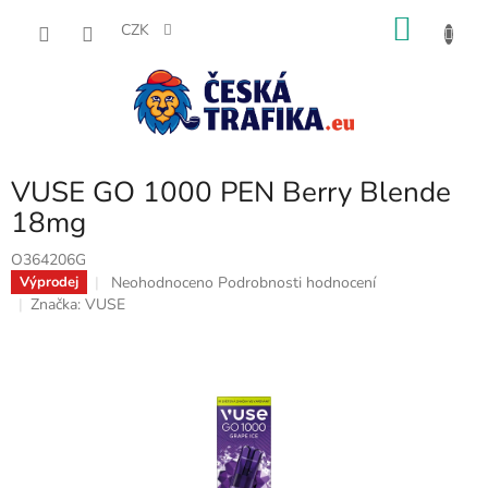
Přejít
NÁKU
na
CZK
obsah
KOŠÍK
VUSE GO 1000 PEN Berry Blende
18mg
O364206G
Průměrné
Neohodnoceno
Podrobnosti hodnocení
Výprodej
hodnocení
Značka:
VUSE
produktu
je
0,0
z
5
hvězdiček.