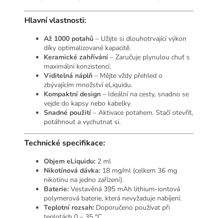
Hlavní vlastnosti:
Až 1000 potahů
– Užijte si dlouhotrvající výkon
díky optimalizované kapacitě.
Keramické zahřívání
– Zaručuje plynulou chuť s
maximální konzistencí.
Viditelná náplň
– Mějte vždy přehled o
zbývajícím množství eLiquidu.
Kompaktní design
– Ideální na cesty, snadno se
vejde do kapsy nebo kabelky.
Snadné použití
– Aktivace potahem. Stačí otevřít,
potáhnout a vychutnat si.
Technické specifikace:
Objem eLiquidu:
2 ml
Nikotínová dávka:
18 mg/ml (celkem 36 mg
nikotinu na jedno zařízení).
Baterie:
Vestavěná 395 mAh lithium-iontová
polymerová baterie, která nevyžaduje nabíjení.
Teplotní rozsah:
Doporučeno používat při
teplotách 0 – 35 °C.