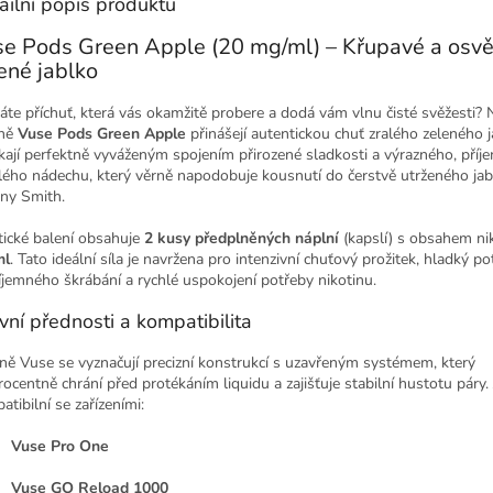
ailní popis produktu
e Pods Green Apple (20 mg/ml) – Křupavé a osvěž
ené jablko
áte příchuť, která vás okamžitě probere a dodá vám vlnu čisté svěžesti? 
lně
Vuse Pods Green Apple
přinášejí autentickou chuť zralého zeleného j
kají perfektně vyváženým spojením přirozené sladkosti a výrazného, příj
lého nádechu, který věrně napodobuje kousnutí do čerstvě utrženého ja
ny Smith.
tické balení obsahuje
2 kusy předplněných náplní
(kapslí) s obsahem ni
ml
. Tato ideální síla je navržena pro intenzivní chuťový prožitek, hladký p
íjemného škrábání a rychlé uspokojení potřeby nikotinu.
vní přednosti a kompatibilita
ně Vuse se vyznačují precizní konstrukcí s uzavřeným systémem, který
rocentně chrání před protékáním liquidu a zajišťuje stabilní hustotu páry.
tibilní se zařízeními:
Vuse Pro One
Vuse GO Reload 1000