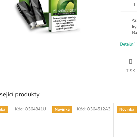
Šť
ky
Ba
Detailní 
TISK
sející produkty
Kód:
O364841U
Kód:
O364512A3
nka
Novinka
Novinka