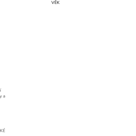
VĚK
í
y a
CKÉ