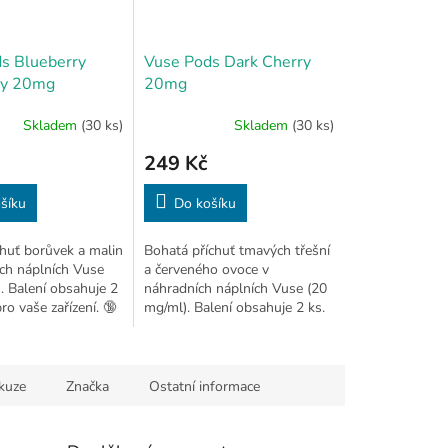
s Blueberry
Vuse Pods Dark Cherry
ry 20mg
20mg
Skladem
(30 ks)
Skladem
(30 ks)
249 Kč
šíku
Do košíku
huť borůvek a malin
Bohatá příchuť tmavých třešní
ch náplních Vuse
a červeného ovoce v
. Balení obsahuje 2
náhradních náplních Vuse (20
ro vaše zařízení. 🔞
mg/ml). Balení obsahuje 2 ks.
🔞
kuze
Značka
Ostatní informace