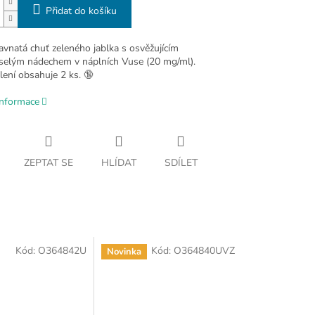
Přidat do košíku
avnatá chuť zeleného jablka s osvěžujícím
selým nádechem v náplních Vuse (20 mg/ml).
lení obsahuje 2 ks. 🔞
informace
ZEPTAT SE
HLÍDAT
SDÍLET
Kód:
O364842U
Kód:
O364840UVZ
Novinka