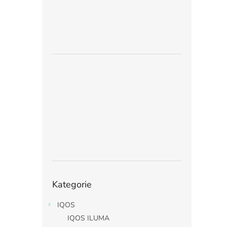
Přeskočit
Kategorie
kategorie
IQOS
IQOS ILUMA