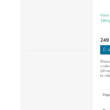
Vuse
18m
249
D
Šťavna
v náhr
(20 mg
ks náp
Popi