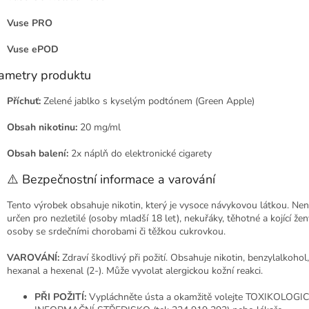
Vuse PRO
Vuse ePOD
ametry produktu
Příchuť:
Zelené jablko s kyselým podtónem (Green Apple)
Obsah nikotinu:
20 mg/ml
Obsah balení:
2x náplň do elektronické cigarety
⚠️ Bezpečnostní informace a varování
Tento výrobek obsahuje nikotin, který je vysoce návykovou látkou. Nen
určen pro nezletilé (osoby mladší 18 let), nekuřáky, těhotné a kojící žen
osoby se srdečními chorobami či těžkou cukrovkou.
VAROVÁNÍ:
Zdraví škodlivý při požití. Obsahuje nikotin, benzylalkohol,
hexanal a hexenal (2-). Může vyvolat alergickou kožní reakci.
PŘI POŽITÍ:
Vypláchněte ústa a okamžitě volejte TOXIKOLOGI