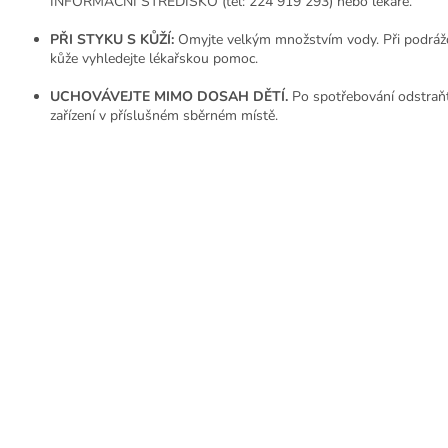
INFORMAČNÍ STŘEDISKO (tel: 224 919 293) nebo lékaře.
PŘI STYKU S KŮŽÍ:
Omyjte velkým množstvím vody. Při podráž
kůže vyhledejte lékařskou pomoc.
UCHOVÁVEJTE MIMO DOSAH DĚTÍ.
Po spotřebování odstraň
zařízení v příslušném sběrném místě.