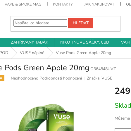
VAPE & SMOKE MAG
KONTAKTY
JAK NAKUPOVAT
O
HLEDAT
ZAHŘÍVANÝ TABÁK
NIKOTINOVÉ SÁČKY, CBD
VAP
-POD
VUSE náplně
Vuse Pods Green Apple 20mg
e Pods Green Apple 20mg
O364848UVZ
Průměrné
Neohodnoceno
Podrobnosti hodnocení
Značka:
VUSE
a
hodnocení
249
produktu
je
0,0
Měrná
Skla
z
cena:
5
hvězdiček.
Můžeme d