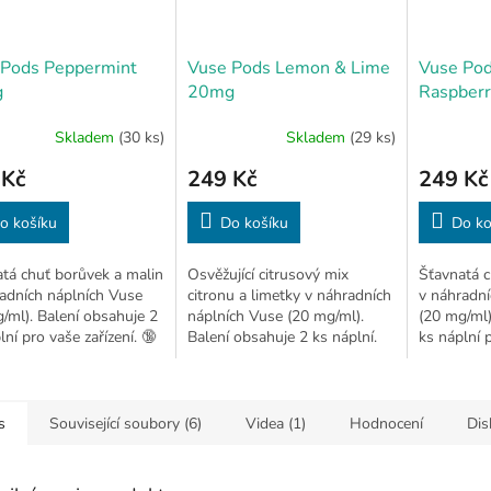
 Pods Peppermint
Vuse Pods Lemon & Lime
Vuse Pod
g
20mg
Raspber
Skladem
(30 ks)
Skladem
(29 ks)
 Kč
249 Kč
249 Kč
o košíku
Do košíku
Do ko
tá chuť borůvek a malin
Osvěžující citrusový mix
Šťavnatá c
adních náplních Vuse
citronu a limetky v náhradních
v náhradní
/ml). Balení obsahuje 2
náplních Vuse (20 mg/ml).
(20 mg/ml)
lní pro vaše zařízení. 🔞
Balení obsahuje 2 ks náplní.
ks náplní p
🔞
s
Související soubory (6)
Videa (1)
Hodnocení
Dis