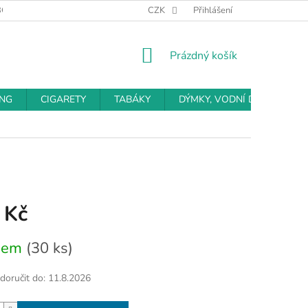
BCHODNÍ PODMÍNKY
PODMÍNKY OCHRANY OSOBNÍCH ÚDAJŮ
CZK
Přihlášení
NÁKUPNÍ
Prázdný košík
KOŠÍK
ING
CIGARETY
TABÁKY
DÝMKY, VODNÍ DÝMKY
 Kč
dem
(30 ks)
oručit do:
11.8.2026