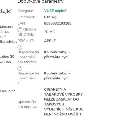
Doplňkové parametry
ující
Kategorie
:
VUSE náplně
Hmotnost
:
0.05 kg
EAN
:
8595682193185
Náhradní
?
OBSAH
ablka.
20 MG
NIKOTINU
:
emně
PŘÍCHUŤ
:
APPLE
blka odrůdy
?
Bezpečnostní
Kouření zabíjí -
kotinu
20
upozornění
přestaňte nyní
otah bez
pro těhotné
:
?
Bezpečnostní
Kouření zabíjí -
upozornění
přestaňte nyní
1
:
CIGARETY A
 Jsou plně
TABÁKOVÉ VÝROBKY
NELZE ZASIÍLAT DO
Upozornění
TAKOVÝCH
pro dopravu
:
VÝDEJNÍCH MÍST, KDE
NENÍ MOŽNO OVĚŘIT