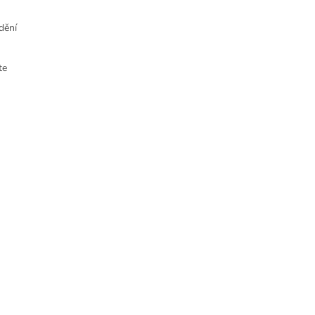
dění
te