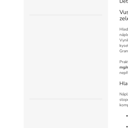
Det
Vus
zel
Hled
náp
Vyni
kyse
Gran
Prak
mg/
nepř
Hla
Nápl
stop
kompa