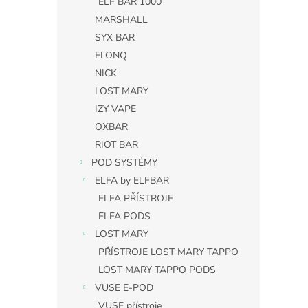
ELF BAR 1000
MARSHALL
SYX BAR
FLONQ
NICK
LOST MARY
IZY VAPE
OXBAR
RIOT BAR
POD SYSTÉMY
ELFA by ELFBAR
ELFA PŘÍSTROJE
ELFA PODS
LOST MARY
PŘÍSTROJE LOST MARY TAPPO
LOST MARY TAPPO PODS
VUSE E-POD
VUSE přístroje