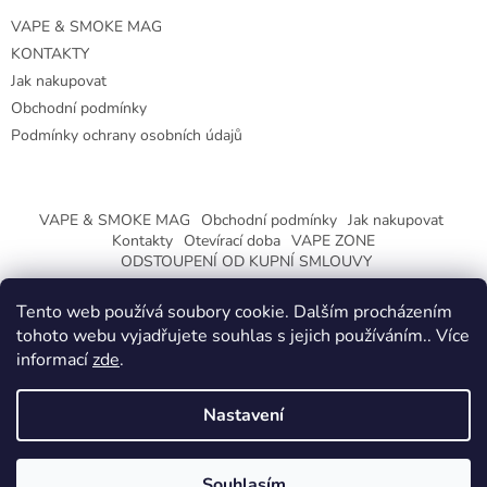
VAPE & SMOKE MAG
KONTAKTY
Jak nakupovat
Obchodní podmínky
Podmínky ochrany osobních údajů
VAPE & SMOKE MAG
Obchodní podmínky
Jak nakupovat
Kontakty
Otevírací doba
VAPE ZONE
ODSTOUPENÍ OD KUPNÍ SMLOUVY
Tento web používá soubory cookie. Dalším procházením
tohoto webu vyjadřujete souhlas s jejich používáním.. Více
informací
zde
.
Vytvořil Shoptet
Nastavení
Copyright 2026
CeskaTrafika.eu
. Všechna práva vyhrazena.
ZMĚNA OTEVÍRACÍ DOBY O PRÁZDNINÁCH.
Souhlasím