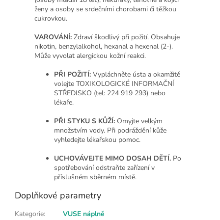
ženy a osoby se srdečními chorobami či těžkou
cukrovkou.
VAROVÁNÍ:
Zdraví škodlivý při požití. Obsahuje
nikotin, benzylalkohol, hexanal a hexenal (2-).
Může vyvolat alergickou kožní reakci.
PŘI POŽITÍ:
Vypláchněte ústa a okamžitě
volejte TOXIKOLOGICKÉ INFORMAČNÍ
STŘEDISKO (tel: 224 919 293) nebo
lékaře.
PŘI STYKU S KŮŽÍ:
Omyjte velkým
množstvím vody. Při podráždění kůže
vyhledejte lékařskou pomoc.
UCHOVÁVEJTE MIMO DOSAH DĚTÍ.
Po
spotřebování odstraňte zařízení v
příslušném sběrném místě.
Doplňkové parametry
Kategorie
:
VUSE náplně