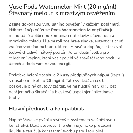
Vuse Pods Watermelon Mint (20 mg/ml) –
Šťavnatý meloun s mrazivým osvěžením
Zažijte dokonalou vlnu letního osvěžení v každém potáhnutí.
Náhradní náplně
Vuse Pods Watermelon Mint
přinášejí
mimořádně oblíbenou kombinaci obří dávky šťavnatosti a
mrazivého chladu. Hlavní roli zde hraje sladká, autentická chuť
zralého vodního melounu, kterou v závěru doplňuje intenzivní
ledově chladivý mátový podtón. Je to ideální volba pro
celodenní vaping, která vás spolehlivě zbaví těžkého pocitu v
ústech a dodá vám novou energii.
Praktické balení obsahuje
2 kusy předplněných náplní
(kapslí)
s obsahem nikotinu
20 mg/ml
. Tato vyhledávaná síla
poskytuje plný chuťový zážitek, velmi hladký hit v krku bez
nepříjemného škrábání a bleskové uspokojení nikotinové
touhy.
Hlavní přednosti a kompatibilita
Náplně Vuse se pyšní uzavřeným systémem se špičkovou
konstrukcí, která stoprocentně eliminuje riziko protečení
liquidu a zaručuje konstantní tvorbu páry. Jsou plně