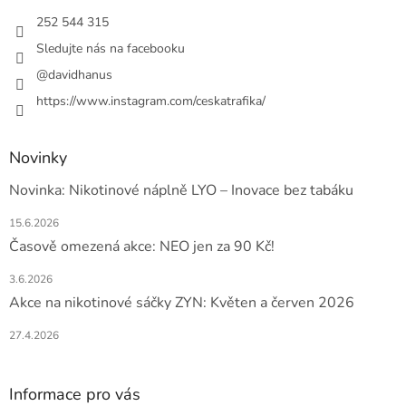
t
í
252 544 315
Sledujte nás na facebooku
@davidhanus
https://www.instagram.com/ceskatrafika/
Novinky
Novinka: Nikotinové náplně LYO – Inovace bez tabáku
15.6.2026
Časově omezená akce: NEO jen za 90 Kč!
3.6.2026
Akce na nikotinové sáčky ZYN: Květen a červen 2026
27.4.2026
Informace pro vás