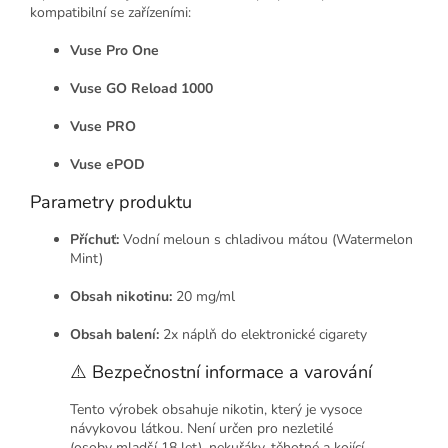
kompatibilní se zařízeními:
Vuse Pro One
Vuse GO Reload 1000
Vuse PRO
Vuse ePOD
Parametry produktu
Příchuť:
Vodní meloun s chladivou mátou (Watermelon
Mint)
Obsah nikotinu:
20 mg/ml
Obsah balení:
2x náplň do elektronické cigarety
⚠️ Bezpečnostní informace a varování
Tento výrobek obsahuje nikotin, který je vysoce
návykovou látkou. Není určen pro nezletilé
(osoby mladší 18 let), nekuřáky, těhotné a kojící