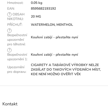
Hmotnost
:
0.05 kg
EAN
:
8595682193192
?
OBSAH
20 MG
NIKOTINU
:
PŘÍCHUŤ
:
WATERMELON, MENTHOL
?
Bezpečnostní
Kouření zabíjí - přestaňte nyní
upozornění
pro těhotné
:
?
Bezpečnostní
Kouření zabíjí - přestaňte nyní
upozornění 1
:
CIGARETY A TABÁKOVÉ VÝROBKY NELZE
Upozornění
ZASIÍLAT DO TAKOVÝCH VÝDEJNÍCH MÍST,
pro dopravu
:
KDE NENÍ MOŽNO OVĚŘIT VĚK
Z
á
p
a
Kontakt