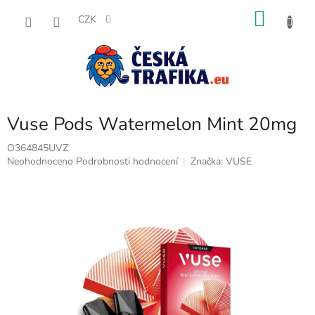
Přejít
NÁKU
na
CZK
obsah
KOŠÍK
Vuse Pods Watermelon Mint 20mg
O364845UVZ
Průměrné
Neohodnoceno
Podrobnosti hodnocení
Značka:
VUSE
hodnocení
produktu
je
0,0
z
5
hvězdiček.