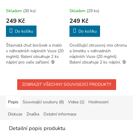
Skladem
(30 ks)
Skladem
(29 ks)
249 Kč
249 Kč
Do košíku
Do košíku
Šťavnatá chuť borůvek a malin
Osvěžující citrusový mix citronu
v náhradních náplních Vuse (20
a limetky v náhradních
mg/ml). Balení obsahuje 2 ks
náplních Vuse (20 mg/ml).
náplní pro vaše zařízení. 🔞
Balení obsahuje 2 ks náplní. 🔞
ZOBRAZIT VŠECHNY SOUVISEJÍCÍ PRODUKTY
Popis
Související soubory (6)
Videa (1)
Hodnocení
Diskuze
Značka
Ostatní informace
Detailní popis produktu