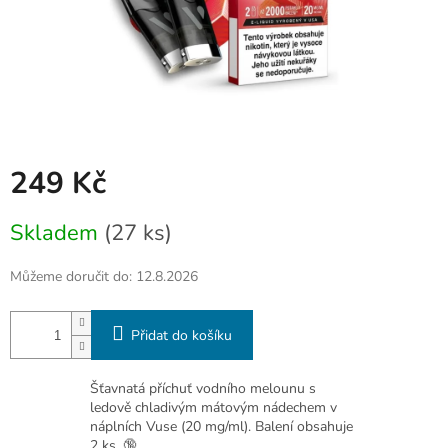
249 Kč
Měrná
Skladem
(27 ks)
cena:
Můžeme doručit do:
12.8.2026
Přidat do košíku
Šťavnatá příchuť vodního melounu s
ledově chladivým mátovým nádechem v
náplních Vuse (20 mg/ml). Balení obsahuje
2 ks. 🔞