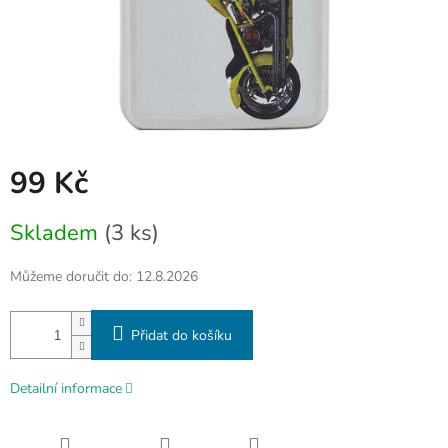
99 Kč
Měrná
Skladem
(3 ks)
cena:
Můžeme doručit do:
12.8.2026
Přidat do košíku
Detailní informace