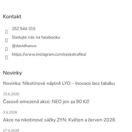
á
p
a
Kontakt
t
í
252 544 315
Sledujte nás na facebooku
@davidhanus
https://www.instagram.com/ceskatrafika/
Novinky
Novinka: Nikotinové náplně LYO – Inovace bez tabáku
15.6.2026
Časově omezená akce: NEO jen za 90 Kč!
3.6.2026
Akce na nikotinové sáčky ZYN: Květen a červen 2026
27.4.2026