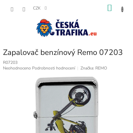
Přejít
NÁKU
na
CZK
obsah
KOŠÍK
Zapalovač benzínový Remo 07203
R07203
Průměrné
Neohodnoceno
Podrobnosti hodnocení
Značka:
REMO
hodnocení
produktu
je
0,0
z
5
hvězdiček.