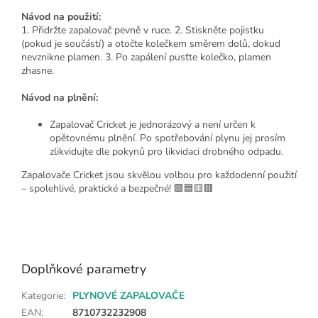
Návod na použití:
1. Přidržte zapalovač pevně v ruce. 2. Stiskněte pojistku
(pokud je součástí) a otočte kolečkem směrem dolů, dokud
nevznikne plamen. 3. Po zapálení pusťte kolečko, plamen
zhasne.
Návod na plnění:
Zapalovač Cricket je jednorázový a není určen k
opětovnému plnění. Po spotřebování plynu jej prosím
zlikvidujte dle pokynů pro likvidaci drobného odpadu.
Zapalovače Cricket jsou skvělou volbou pro každodenní použití
– spolehlivé, praktické a bezpečné! 🟩🟦🟨🟥
Doplňkové parametry
Kategorie
:
PLYNOVÉ ZAPALOVAČE
EAN
:
8710732232908