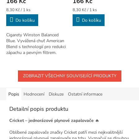
166 Kč
166 Kč
Měrná
Měrná
8,30 Kč / 1 ks
8,30 Kč / 1 ks
cena:
cena:
Do košíku
Do košíku
Cigarety Winston Balanced
Blue. Vyvážená chuť American
Blend s technologií pro redukci
zápachu a pevným filtrem.
ZOBRAZIT VŠECHNY SOUVISEJÍCÍ PRODUKTY
Popis
Hodnocení
Diskuze
Ostatní informace
Detailní popis produktu
Cricket – jednorázové plynové zapalovače
🔥
Oblíbené zapalovače značky Cricket patří mezi nejkvalitnější
jednorázové plynové zapalovače na trhu. Vyznačují se dlouhou