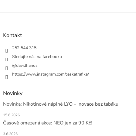
Z
á
p
a
Kontakt
t
í
252 544 315
Sledujte nás na facebooku
@davidhanus
https://www.instagram.com/ceskatrafika/
Novinky
Novinka: Nikotinové náplně LYO – Inovace bez tabáku
15.6.2026
Časově omezená akce: NEO jen za 90 Kč!
3.6.2026