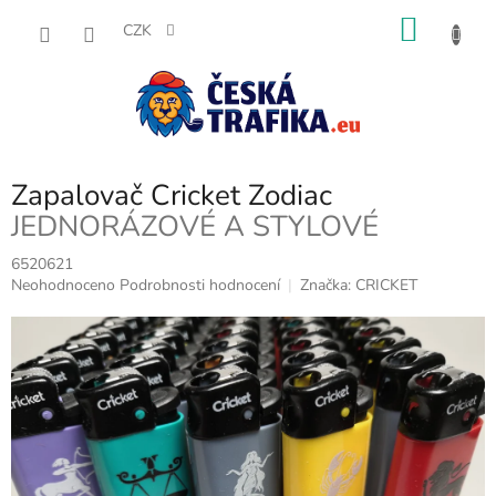
Přejít
NÁKU
na
CZK
obsah
KOŠÍK
Zapalovač Cricket Zodiac
JEDNORÁZOVÉ A STYLOVÉ
6520621
Průměrné
Neohodnoceno
Podrobnosti hodnocení
Značka:
CRICKET
hodnocení
produktu
je
0,0
z
5
hvězdiček.