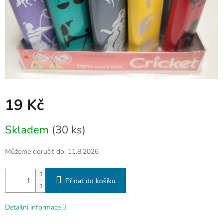
19 Kč
Měrná
Skladem
(30 ks)
cena:
Můžeme doručit do:
11.8.2026
Přidat do košíku
Detailní informace