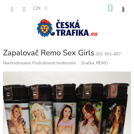
Přejít
NÁKU
na
CZK
obsah
KOŠÍK
Zapalovač Remo Sex Girls
001-001-857
Průměrné
Neohodnoceno
Podrobnosti hodnocení
Značka:
REMO
hodnocení
produktu
je
0,0
z
5
hvězdiček.