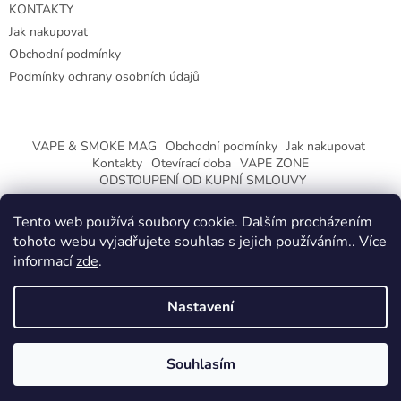
KONTAKTY
Jak nakupovat
Obchodní podmínky
Podmínky ochrany osobních údajů
VAPE & SMOKE MAG
Obchodní podmínky
Jak nakupovat
Kontakty
Otevírací doba
VAPE ZONE
ODSTOUPENÍ OD KUPNÍ SMLOUVY
Tento web používá soubory cookie. Dalším procházením
tohoto webu vyjadřujete souhlas s jejich používáním.. Více
informací
zde
.
Vytvořil Shoptet
Nastavení
Copyright 2026
CeskaTrafika.eu
. Všechna práva vyhrazena.
ZMĚNA OTEVÍRACÍ DOBY O PRÁZDNINÁCH.
Souhlasím
KLIKNETE A DOZVÍTE SE VÍCE.
Používáme
ověření věku Adulto