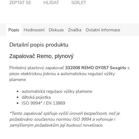
ZEPTAT SE
HLÍDAT
SDÍLET
Popis
Hodnocení
Diskuze
Značka
Ostatní informace
Detailní popis produktu
Zapalovač Remo, plynový
Plnitelný plastový zapalovač
332008 REMO DY057 Sexgirls
s
piezo-elektrickou jiskrou a automatickou regulací výšky
plamene
automatická regulace výšky plamene
dětská pojistka
ISO 9994* / EN 13869
*Tento zapalovač splňuje vyšší úroveň bezpečnosti, než je
požadováno současnou normou ISO 9994 a vyhovuje i
zamýšleným požadavkům její budoucí novelizace.