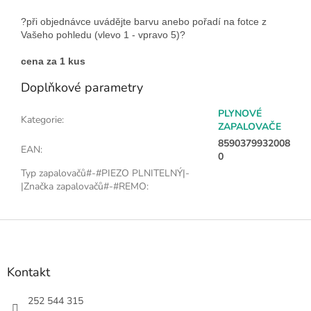
?při objednávce uvádějte barvu anebo pořadí na fotce z
Vašeho pohledu (vlevo 1 - vpravo 5)?
cena za 1 kus
Doplňkové parametry
PLYNOVÉ
Kategorie
:
ZAPALOVAČE
8590379932008
EAN
:
0
Typ zapalovačů#-#PIEZO PLNITELNÝ|-
|Značka zapalovačů#-#REMO
:
Z
á
p
a
Kontakt
t
í
252 544 315