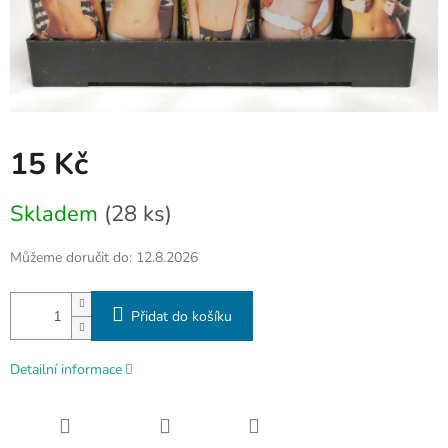
15 Kč
Měrná
Skladem
(28 ks)
cena:
Můžeme doručit do:
12.8.2026
Přidat do košíku
Detailní informace