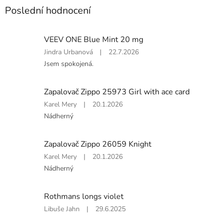
Poslední hodnocení
VEEV ONE Blue Mint 20 mg
Hodnocení
Jindra Urbanová
|
22.7.2026
produktu
Jsem spokojená.
je
5
z
Zapalovač Zippo 25973 Girl with ace card
5
Hodnocení
Karel Mery
|
20.1.2026
hvězdiček.
produktu
Nádherný
je
5
z
Zapalovač Zippo 26059 Knight
5
Hodnocení
Karel Mery
|
20.1.2026
hvězdiček.
produktu
Nádherný
je
5
z
Rothmans longs violet
5
Hodnocení
Libuše Jahn
|
29.6.2025
hvězdiček.
produktu