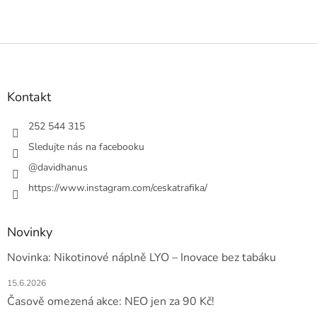
je
5
z
Z
5
á
hvězdiček.
p
a
Kontakt
t
í
252 544 315
Sledujte nás na facebooku
@davidhanus
https://www.instagram.com/ceskatrafika/
Novinky
Novinka: Nikotinové náplně LYO – Inovace bez tabáku
15.6.2026
Časově omezená akce: NEO jen za 90 Kč!