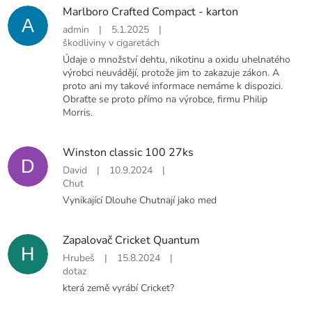
Marlboro Crafted Compact - karton
A
admin
|
5.1.2025
|
škodliviny v cigaretách
Údaje o množství dehtu, nikotinu a oxidu uhelnatého
výrobci neuvádějí, protože jim to zakazuje zákon. A
proto ani my takové informace nemáme k dispozici.
Obraťte se proto přímo na výrobce, firmu Philip
Morris.
Winston classic 100 27ks
D
David
|
10.9.2024
|
Chut
Vynikající Dlouhe Chutnají jako med
Zapalovač Cricket Quantum
H
Hrubeš
|
15.8.2024
|
dotaz
která země vyrábí Cricket?