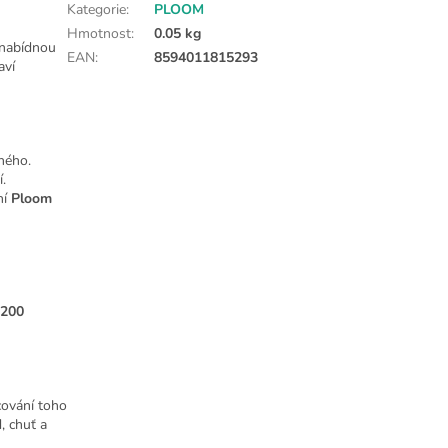
Kategorie
:
PLOOM
Hmotnost
:
0.05 kg
nabídnou
EAN
:
8594011815293
aví
zného.
.
ní
Ploom
200
cování toho
, chuť a