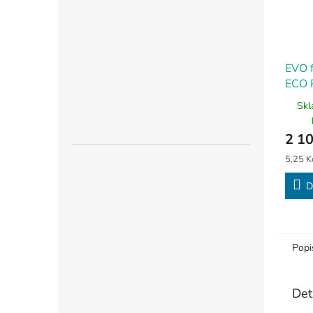
EVO f
ECO 
Skl
2 10
Měrná
5,25 Kč
cena:
D
Popi
Det