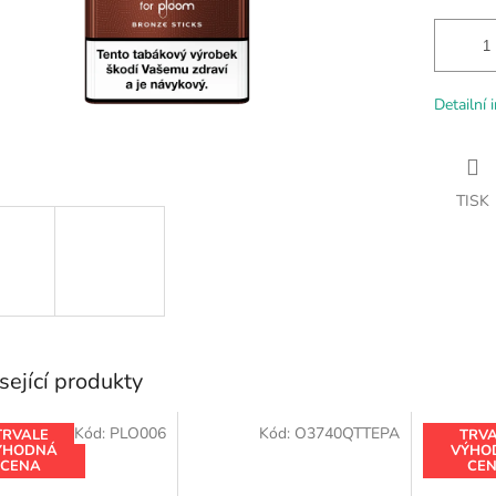
Detailní 
TISK
sející produkty
Kód:
PLO006
Kód:
O3740QTTEPA
TRVALE
TRV
ÝHODNÁ
VÝHO
CENA
CE