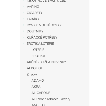
NIKOTINOVÉ SÁČKY, CBD
VAPING
CIGARETY
TABÁKY
DÝMKY, VODNÍ DÝMKY
DOUTNÍKY
KUŘÁCKÉ POTŘEBY
EROTIKA,LOTERIE
LOTERIE
EROTIKA
AKČNÍ ZBOŽÍ A NOVINKY
ALKOHOL
Značky
ADAMO
AKRA
AL CAPONE
Al Fakher Tobacco Factory
ANGELO