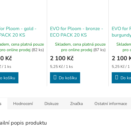
or Ploom - gold -
EVO for Ploom - bronze -
EVO for 
PACK 20 KS
ECO PACK 20 KS
burgund
KS
adem, cena platná pouze
Skladem, cena platná pouze
Skladem
pro online prodej
(82 ks)
pro online prodej
(87 ks)
pro 
0 Kč
2 100 Kč
2 100 
Měrná
Měrná
 / 1 ks
5,25 Kč / 1 ks
5,25 Kč / 1
cena:
cena:
o košíku
Do košíku
Do ko
s
Hodnocení
Diskuze
Značka
Ostatní informace
ailní popis produktu