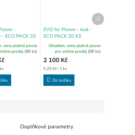
Další
produkt
Ploom -
EVO for Ploom - teal -
y - ECO PACK 20
ECO PACK 20 KS
, cena platná pouze
Skladem, cena platná pouze
online prodej
(96 ks)
pro online prodej
(96 ks)
Kč
2 100 Kč
Měrná
 ks
5,25 Kč / 1 ks
cena:
šíku
Do košíku
Doplňkové parametry