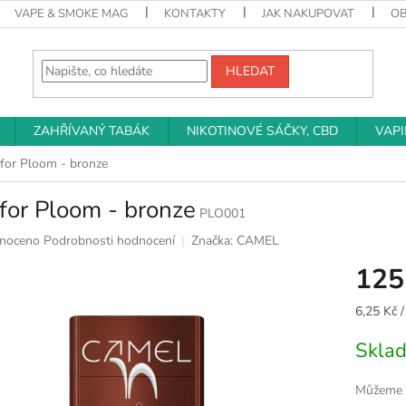
VAPE & SMOKE MAG
KONTAKTY
JAK NAKUPOVAT
O
HLEDAT
ZAHŘÍVANÝ TABÁK
NIKOTINOVÉ SÁČKY, CBD
VAP
for Ploom - bronze
for Ploom - bronze
PLO001
né
noceno
Podrobnosti hodnocení
Značka:
CAMEL
ní
125
u
Měrná
6,25 Kč /
cena:
Skla
k.
Můžeme d