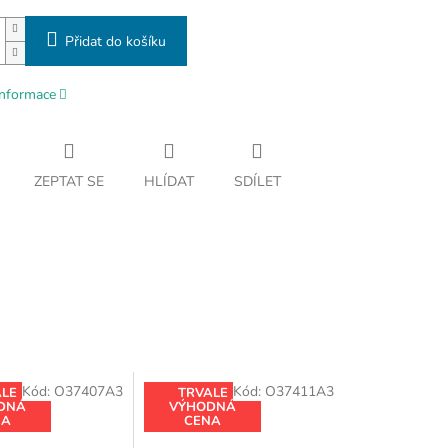
Přidat do košíku
informace
ZEPTAT SE
HLÍDAT
SDÍLET
Kód:
O37407A3
Kód:
O37411A3
ALE
TRVALE
DNÁ
VÝHODNÁ
NA
CENA