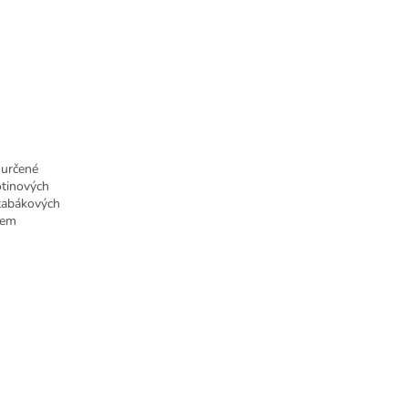
 určené
otinových
 tabákových
hem