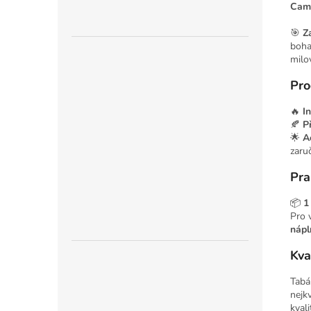
Came
🎯
Z
boha
milo
Pro
🔥
In
🍂
P
🌟
A
zaru
Pra
📦
1
Pro 
nápl
Kval
Tabá
nejk
kvali