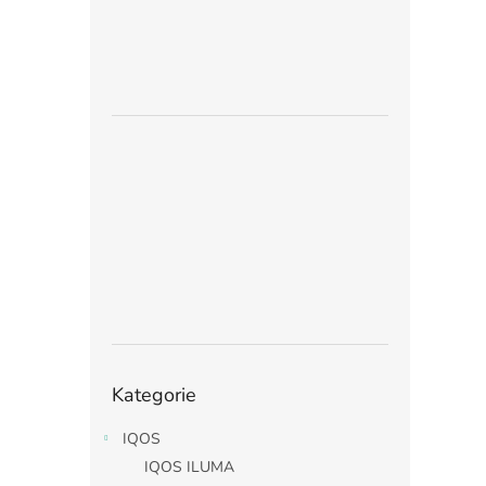
Přeskočit
Kategorie
kategorie
IQOS
IQOS ILUMA