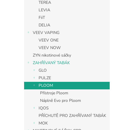
TEREA
LEVIA
FiiT
DELIA
VEEV VAPING
VEEV ONE
VEEV NOW
ZYN nikotinové sáčky
ZAHŘÍVANÝ TABÁK
GLO
PULZE
PLOOM
Přístroje Ploom
Náplně Evo pro Ploom
IQOS
PŘÍCHUTĚ PRO ZAHŘÍVANÝ TABÁK
MOK