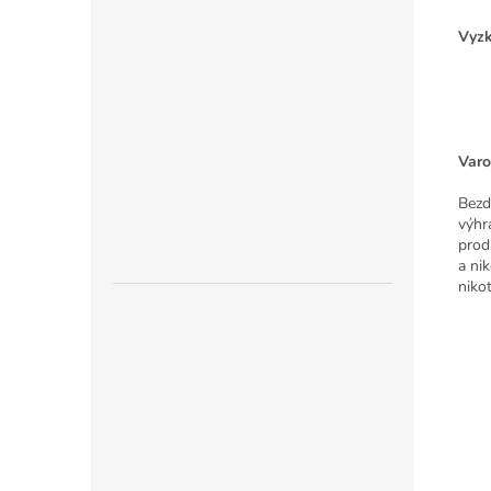
Vyzk
Varo
Bezd
výh
prod
a ni
nikot