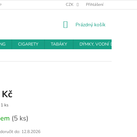
BCHODNÍ PODMÍNKY
PODMÍNKY OCHRANY OSOBNÍCH ÚDAJŮ
CZK
Přihlášení
NÁKUPNÍ
Prázdný košík
KOŠÍK
ING
CIGARETY
TABÁKY
DÝMKY, VODNÍ DÝMKY
 Kč
 1 ks
dem
(5 ks)
oručit do:
12.8.2026