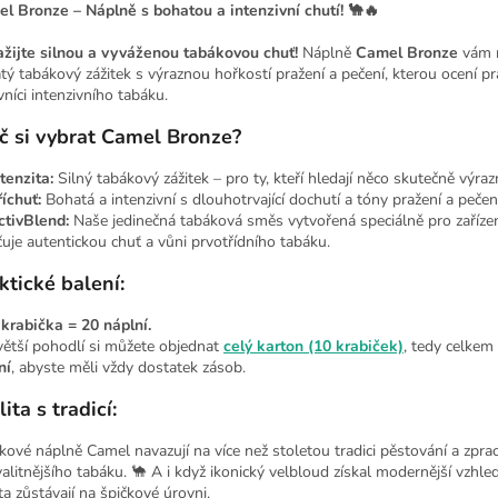
l Bronze – Náplně s bohatou a intenzivní chutí! 🐪🔥
ažijte silnou a vyváženou tabákovou chuť!
Náplně
Camel Bronze
vám 
tý tabákový zážitek s výraznou hořkostí pražení a pečení, kterou ocení pr
vníci intenzivního tabáku.
č si vybrat Camel Bronze?
tenzita:
Silný tabákový zážitek – pro ty, kteří hledají něco skutečně výra
říchuť:
Bohatá a intenzivní s dlouhotrvající dochutí a tóny pražení a pečení
ctivBlend:
Naše jedinečná tabáková směs vytvořená speciálně pro zaříze
čuje autentickou chuť a vůni prvotřídního tabáku.
ktické balení:
 krabička = 20 náplní.
větší pohodlí si můžete objednat
celý karton (10 krabiček)
, tedy celkem
ní
, abyste měli vždy dostatek zásob.
ita s tradicí:
kové náplně Camel navazují na více než stoletou tradici pěstování a zpra
valitnějšího tabáku. 🐪 A i když ikonický velbloud získal modernější vzhled
ta zůstávají na špičkové úrovni.