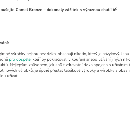
oušejte Camel Bronze – dokonalý zážitek s výraznou chutí! 🍃
vání:
ýmné výrobky nejsou bez rizika, obsahují nikotin, který je návykový. Jsou
radně
pro dospělé
, kteří by pokračovali v kouření anebo užívání jiných nik
uktů. Nejlepším způsobem, jak snížit zdravotní rizika spojená s užíváním
kotinových výrobků, je úplně přestat tabákové výrobky a výrobky s obsa
inu užívat.