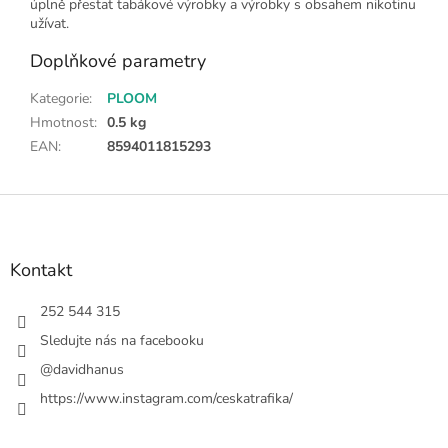
úplně přestat tabákové výrobky a výrobky s obsahem nikotinu
užívat.
Doplňkové parametry
Kategorie
:
PLOOM
Hmotnost
:
0.5 kg
EAN
:
8594011815293
Z
á
p
a
Kontakt
t
í
252 544 315
Sledujte nás na facebooku
@davidhanus
https://www.instagram.com/ceskatrafika/