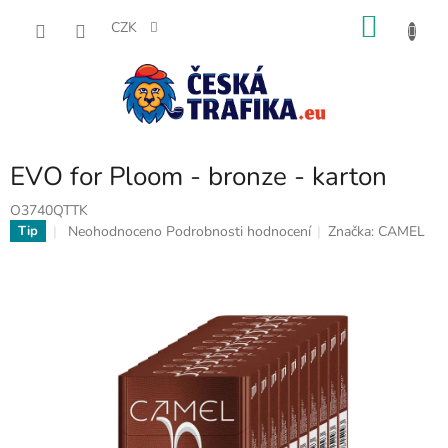
Přejít
NÁKU
na
CZK
obsah
KOŠÍK
EVO for Ploom - bronze - karton
O3740QTTK
Průměrné
Neohodnoceno
Podrobnosti hodnocení
Značka:
CAMEL
Tip
hodnocení
produktu
je
0,0
z
5
hvězdiček.