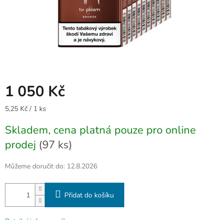
1 050 Kč
Měrná
5,25 Kč / 1 ks
cena:
Skladem, cena platná pouze pro online
prodej
(97 ks)
Můžeme doručit do:
12.8.2026
Přidat do košíku