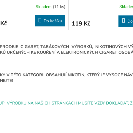
Skladem
(11 ks)
Sklad
Do košíku
Do
 Kč
119 Kč
O
v
 PRODEJE CIGARET, TABÁKOVÝCH VÝROBKŮ, NIKOTINOVÝCH V
l
KŮ URČENÝCH KE KOUŘENÍ A ELEKTRONICKÝCH CIGARET OSOBÁM
á
d
a
c
Y V TÉTO KATEGORII OBSAHUJÍ NIKOTIN, KTERÝ JE VYSOCE N
í
NEJTE!
p
r
v
k
UPI VÝROBKU NA NAŠICH STRÁNKÁCH MUSÍTE VŽDY DOKLÁDAT, ŽE 
y
v
ý
p
i