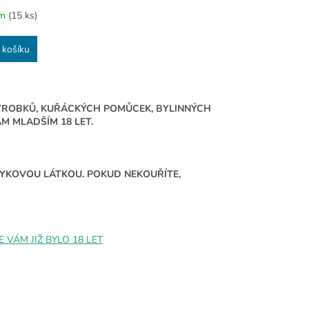
em
(15 ks)
 košíku
ÝROBKŮ, KUŘÁCKÝCH POMŮCEK, BYLINNÝCH
 MLADŠÍM 18 LET.
ÁVYKOVOU LÁTKOU. POKUD NEKOUŘÍTE,
VÁM JIŽ BYLO 18 LET