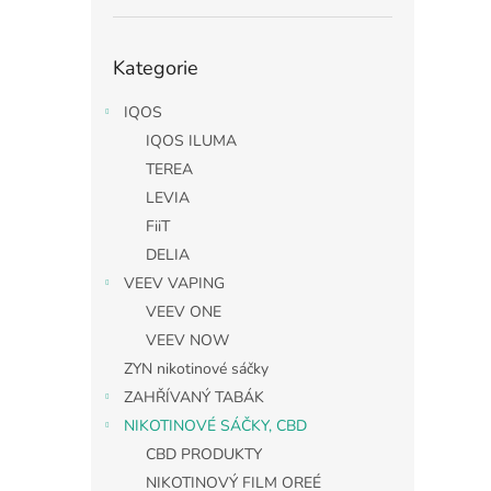
Přeskočit
Kategorie
kategorie
IQOS
IQOS ILUMA
TEREA
LEVIA
FiiT
DELIA
VEEV VAPING
VEEV ONE
VEEV NOW
ZYN nikotinové sáčky
ZAHŘÍVANÝ TABÁK
NIKOTINOVÉ SÁČKY, CBD
CBD PRODUKTY
NIKOTINOVÝ FILM OREÉ