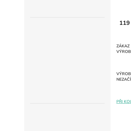
119
ZÁKAZ
VÝROB
VÝROBK
NEZAČÍ
PŘI KO