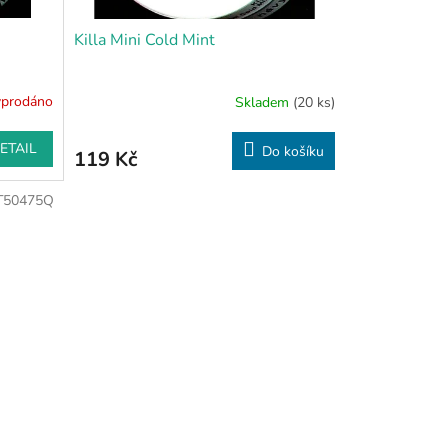
Killa Mini Cold Mint
prodáno
Skladem
(20 ks)
ETAIL
Do košíku
119 Kč
T50475Q