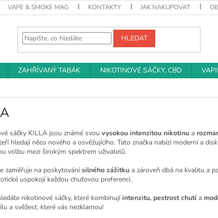
VAPE & SMOKE MAG
KONTAKTY
JAK NAKUPOVAT
O
HLEDAT
ZAHŘÍVANÝ TABÁK
NIKOTINOVÉ SÁČKY, CBD
VAP
LA
ové sáčky KILLA jsou známé svou
vysokou intenzitou nikotinu
a
rozman
kteří hledají něco nového a osvěžujícího. Tato značka nabízí moderní a disk
ou volbu mezi širokým spektrem uživatelů.
e zaměřuje na poskytování
silného zážitku
a zároveň dbá na kvalitu a po
xotické uspokojí každou chuťovou preferenci.
ledáte nikotinové sáčky, které kombinují
intenzitu, pestrost chutí
a
mode
sílu a svěžest, které vás nezklamou!