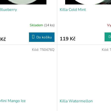
 Blueberry
Killa Cold Mint
Skladem
(14 ks)
Vy
D
Do košíku
119 Kč
 Kč
Kód:
T50476Q
Kód:
 Mini Mango Ice
Killa Watermellon