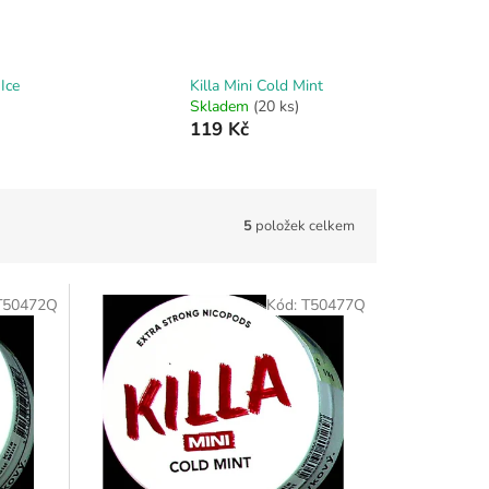
Ice
Killa Mini Cold Mint
Skladem
(20 ks)
119 Kč
5
položek celkem
T50472Q
Kód:
T50477Q