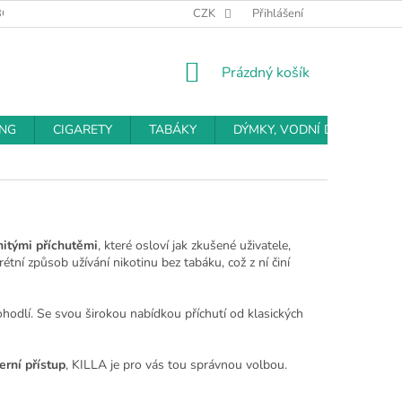
BCHODNÍ PODMÍNKY
PODMÍNKY OCHRANY OSOBNÍCH ÚDAJŮ
CZK
Přihlášení
NÁKUPNÍ
Prázdný košík
KOŠÍK
ING
CIGARETY
TABÁKY
DÝMKY, VODNÍ DÝMKY
itými příchutěmi
, které osloví jak zkušené uživatele,
rétní způsob užívání nikotinu bez tabáku, což z ní činí
hodlí. Se svou širokou nabídkou příchutí od klasických
rní přístup
, KILLA je pro vás tou správnou volbou.