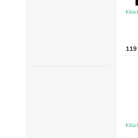
u
ů
Killa
k
t
ů
119
Killa