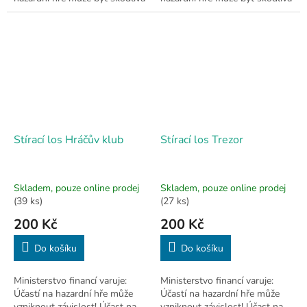
a je zakázána osobám mladším
a je zakázána osobám mladším
18 let.
18 let.
Stírací los Hráčův klub
Stírací los Trezor
Skladem, pouze online prodej
Skladem, pouze online prodej
(39 ks)
(27 ks)
200 Kč
200 Kč
Do košíku
Do košíku
Ministerstvo financí varuje:
Ministerstvo financí varuje:
Účastí na hazardní hře může
Účastí na hazardní hře může
vzniknout závislost! Účast na
vzniknout závislost! Účast na