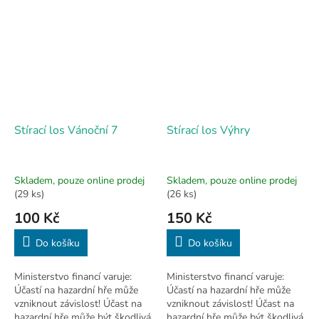
18 let.
18 let.
Stírací los Vánoční 7
Stírací los Výhry
Skladem, pouze online prodej
Skladem, pouze online prodej
(29 ks)
(26 ks)
100 Kč
150 Kč
Do košíku
Do košíku
Ministerstvo financí varuje:
Ministerstvo financí varuje:
Účastí na hazardní hře může
Účastí na hazardní hře může
vzniknout závislost! Účast na
vzniknout závislost! Účast na
hazardní hře může být škodlivá
hazardní hře může být škodlivá