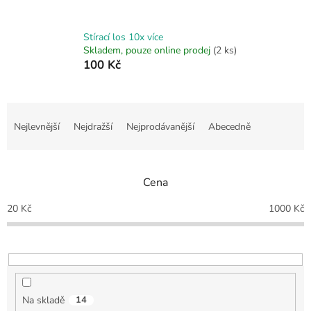
Stírací los 10x více
Skladem, pouze online prodej
(2 ks)
100 Kč
Ř
a
Nejlevnější
Nejdražší
Nejprodávanější
Abecedně
z
e
n
Cena
í
p
20
Kč
1000
Kč
r
o
d
u
k
t
Na skladě
14
ů