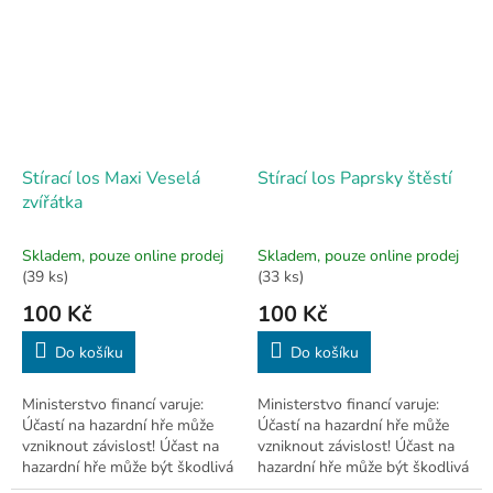
Stírací los Maxi Veselá
Stírací los Paprsky štěstí
zvířátka
Skladem, pouze online prodej
Skladem, pouze online prodej
(39 ks)
(33 ks)
100 Kč
100 Kč
Do košíku
Do košíku
Ministerstvo financí varuje:
Ministerstvo financí varuje:
Účastí na hazardní hře může
Účastí na hazardní hře může
vzniknout závislost! Účast na
vzniknout závislost! Účast na
hazardní hře může být škodlivá
hazardní hře může být škodlivá
a je zakázána osobám mladším
a je zakázána osobám mladším