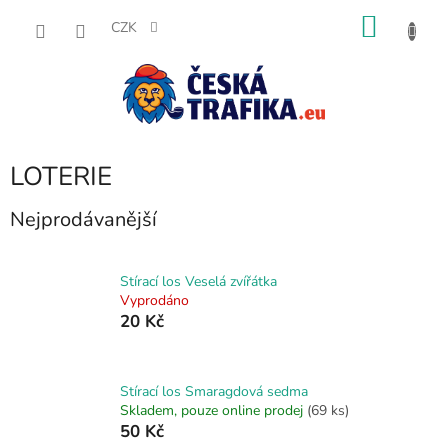
Přejít
NÁKU
na
CZK
obsah
KOŠÍK
LOTERIE
Nejprodávanější
Stírací los Veselá zvířátka
Vyprodáno
20 Kč
Stírací los Smaragdová sedma
Skladem, pouze online prodej
(69 ks)
50 Kč