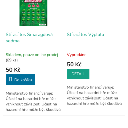
Stírací los Smaragdová
Stírací los Výplata
sedma
Skladem, pouze online prodej
Vyprodáno
(69 ks)
50 Kč
50 Kč
DETAIL
Do košíku
Ministerstvo financí varuje:
Účastí na hazardní hře může
Ministerstvo financí varuje:
vzniknout závislost! Účast na
Účastí na hazardní hře může
hazardní hře může být škodlivá
vzniknout závislost! Účast na
a je zakázána osobám mladším
hazardní hře může být škodlivá
18 let.
a je zakázána osobám mladším
18 let.