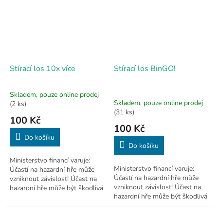
Stírací los 10x více
Stírací los BinGO!
Skladem, pouze online prodej
Průměrné
Skladem, pouze online prodej
(2 ks)
hodnocení
(31 ks)
100 Kč
produktu
100 Kč
je
5,0
Do košíku
Do košíku
z
5
Ministerstvo financí varuje:
hvězdiček.
Ministerstvo financí varuje:
Účastí na hazardní hře může
Účastí na hazardní hře může
vzniknout závislost! Účast na
vzniknout závislost! Účast na
hazardní hře může být škodlivá
hazardní hře může být škodlivá
a je zakázána osobám mladším
a je zakázána osobám mladším
18 let.
18 let.