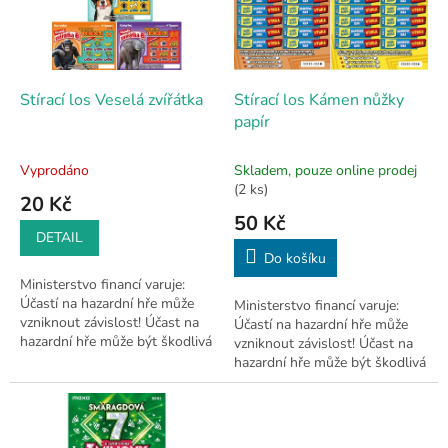
s
p
r
o
d
Stírací los Veselá zvířátka
Stírací los Kámen nůžky
u
papír
k
t
Vyprodáno
Skladem, pouze online prodej
ů
(2 ks)
20 Kč
50 Kč
DETAIL
Do košíku
Ministerstvo financí varuje:
Účastí na hazardní hře může
Ministerstvo financí varuje:
vzniknout závislost! Účast na
Účastí na hazardní hře může
hazardní hře může být škodlivá
vzniknout závislost! Účast na
a je zakázána osobám mladším
hazardní hře může být škodlivá
18 let.
a je zakázána osobám mladším
18 let.