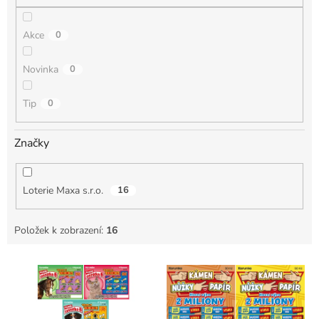
Akce
0
Novinka
0
Tip
0
Značky
Loterie Maxa s.r.o.
16
Položek k zobrazení:
16
V
ý
p
i