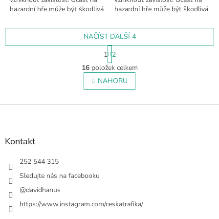
hazardní hře může být škodlivá
hazardní hře může být škodlivá
a je zakázána osobám mladším
a je zakázána osobám mladším
18 let.
18 let.
NAČÍST DALŠÍ 4
S
1
2
t
O
r
16
položek celkem
v
á
l
NAHORU
n
á
k
o
d
v
Z
a
á
c
á
n
í
p
í
p
a
Kontakt
r
t
v
í
252 544 315
k
y
Sledujte nás na facebooku
v
@davidhanus
ý
p
https://www.instagram.com/ceskatrafika/
i