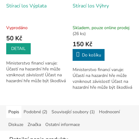
Stírací los Výplata
Stírací los Výhry
Vyprodáno
Skladem, pouze online prodej
(26 ks)
50 Kč
150 Kč
DETAIL
Do košíku
Ministerstvo financí varuje:
Účastí na hazardní hře může
Ministerstvo financí varuje:
vzniknout závislost! Účast na
Účastí na hazardní hře může
hazardní hře může být škodlivá
vzniknout závislost! Účast na
a je zakázána osobám mladším
hazardní hře může být škodlivá
18 let.
a je zakázána osobám mladším
18 let.
Popis
Podobné (2)
Související soubory (1)
Hodnocení
Diskuze
Značka
Ostatní informace