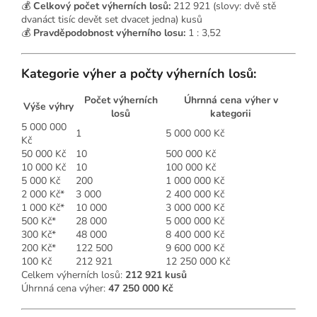
💰
Celkový počet výherních losů:
212 921 (slovy: dvě stě
dvanáct tisíc devět set dvacet jedna) kusů
💰
Pravděpodobnost výherního losu:
1 : 3,52
Kategorie výher a počty výherních losů:
Počet výherních
Úhrnná cena výher v
Výše výhry
losů
kategorii
5 000 000
1
5 000 000 Kč
Kč
50 000 Kč
10
500 000 Kč
10 000 Kč
10
100 000 Kč
5 000 Kč
200
1 000 000 Kč
2 000 Kč*
3 000
2 400 000 Kč
1 000 Kč*
10 000
3 000 000 Kč
500 Kč*
28 000
5 000 000 Kč
300 Kč*
48 000
8 400 000 Kč
200 Kč*
122 500
9 600 000 Kč
100 Kč
212 921
12 250 000 Kč
Celkem výherních losů:
212 921 kusů
Úhrnná cena výher:
47 250 000 Kč