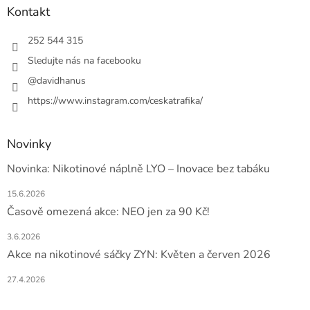
a
Kontakt
t
í
252 544 315
Sledujte nás na facebooku
@davidhanus
https://www.instagram.com/ceskatrafika/
Novinky
Novinka: Nikotinové náplně LYO – Inovace bez tabáku
15.6.2026
Časově omezená akce: NEO jen za 90 Kč!
3.6.2026
Akce na nikotinové sáčky ZYN: Květen a červen 2026
27.4.2026