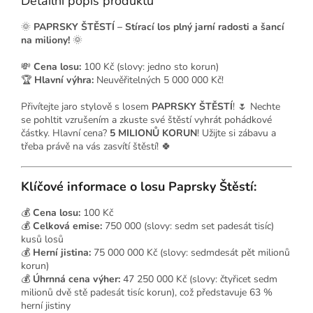
Detailní popis produktu
🌞
PAPRSKY ŠTĚSTÍ – Stírací los plný jarní radosti a šancí
na miliony!
🌞
💸
Cena losu:
100 Kč (slovy: jedno sto korun)
🏆
Hlavní výhra:
Neuvěřitelných 5 000 000 Kč!
Přivítejte jaro stylově s losem
PAPRSKY ŠTĚSTÍ
! 🌷 Nechte
se pohltit vzrušením a zkuste své štěstí vyhrát pohádkové
částky. Hlavní cena?
5 MILIONŮ KORUN
! Užijte si zábavu a
třeba právě na vás zasvítí štěstí! 🍀
Klíčové informace o losu Paprsky Štěstí:
💰
Cena losu:
100 Kč
💰
Celková emise:
750 000 (slovy: sedm set padesát tisíc)
kusů losů
💰
Herní jistina:
75 000 000 Kč (slovy: sedmdesát pět milionů
korun)
💰
Úhrnná cena výher:
47 250 000 Kč (slovy: čtyřicet sedm
milionů dvě stě padesát tisíc korun), což představuje 63 %
herní jistiny