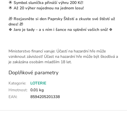
🌟
Symbol sluníčka přináší výhru 200 Kč!
🌟
Až 20 výher najednou na jednom losu!
🎁
Rozjasněte si den Paprsky Štěstí a zkuste své štěstí už
dnes!
🎁
🍀
Jaro je tady – a s ním i šance na splnění vašich snů!
🍀
Ministerstvo financí varuje: Účastí na hazardní hře může
vzniknout závislost! Účast na hazardní hře může být škodlivá a
je zakázána osobám mladším 18 let.
Doplňkové parametry
Kategorie
:
LOTERIE
Hmotnost
:
0.01 kg
EAN
:
8594205201338
Z
á
p