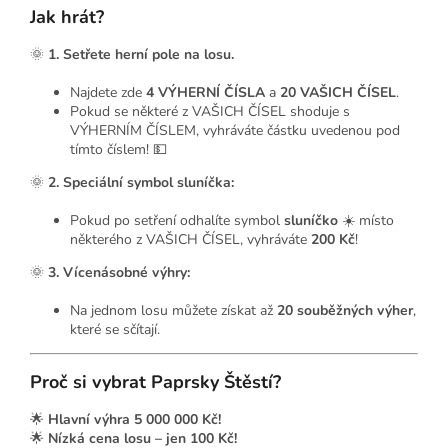
Jak hrát?
🌞
1. Setřete herní pole na losu.
Najdete zde
4 VÝHERNÍ ČÍSLA
a
20 VAŠICH ČÍSEL
.
Pokud se některé z VAŠICH ČÍSEL shoduje s
VÝHERNÍM ČÍSLEM, vyhráváte částku uvedenou pod
tímto číslem! 💵
🌞
2. Speciální symbol sluníčka:
Pokud po setření odhalíte symbol
sluníčko
☀️ místo
některého z VAŠICH ČÍSEL, vyhráváte
200 Kč
!
🌞
3. Vícenásobné výhry:
Na jednom losu můžete získat až
20 souběžných výher
,
které se sčítají.
Proč si vybrat Paprsky Štěstí?
🌟
Hlavní výhra 5 000 000 Kč!
🌟
Nízká cena losu – jen 100 Kč!