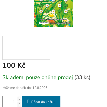
100 Kč
Měrná
Skladem, pouze online prodej
(33 ks)
cena:
Můžeme doručit do:
12.8.2026
Přidat do košíku