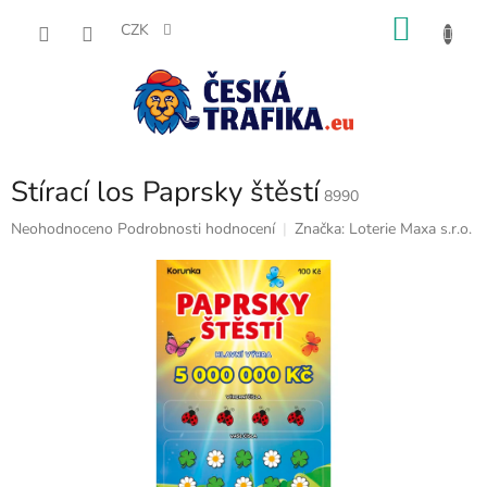
Přejít
NÁKU
na
CZK
obsah
KOŠÍK
Stírací los Paprsky štěstí
8990
Průměrné
Neohodnoceno
Podrobnosti hodnocení
Značka:
Loterie Maxa s.r.o.
hodnocení
produktu
je
0,0
z
5
hvězdiček.