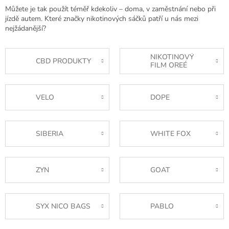
Můžete je tak použít téměř kdekoliv – doma, v zaměstnání nebo při
jízdě autem. Které značky nikotinových sáčků patří u nás mezi
nejžádanější?
NIKOTINOVÝ
CBD PRODUKTY
FILM OREÉ
VELO
DOPE
SIBERIA
WHITE FOX
ZYN
GOAT
SYX NICO BAGS
PABLO