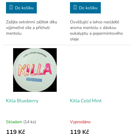
cena:
cena:
Do košíku
Do košíku
Zažijte extrémní zážitek díky
Osvěžující a lehce nasládlé
výjimečné síle a příchuti
aroma mentolu s dávkou
mentolu
eukalyptu a pepermintového
oleje
Killa Blueberry
Killa Cold Mint
Skladem
(14 ks)
Vyprodáno
119 Kč
119 Kč