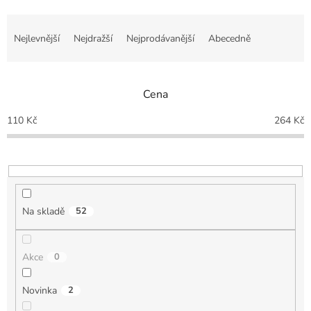
Ř
a
Nejlevnější
Nejdražší
Nejprodávanější
Abecedně
z
e
n
Cena
í
p
110
Kč
264
Kč
r
o
d
u
k
t
Na skladě
52
ů
Akce
0
Novinka
2