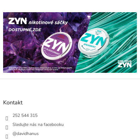
Z
á
p
a
Kontakt
t
í
252 544 315
Sledujte nás na facebooku
@davidhanus