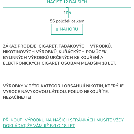
NAČÍST 12 DALŠÍCH
která vás osvěží...
S
1
5
t
O
r
56
položek celkem
v
á
l
NAHORU
n
á
k
o
d
v
a
ZÁKAZ PRODEJE CIGARET, TABÁKOVÝCH VÝROBKŮ,
á
c
NIKOTINOVÝCH VÝROBKŮ, KUŘÁCKÝCH POMŮCEK,
n
í
BYLINNÝCH VÝROBKŮ URČENÝCH KE KOUŘENÍ A
í
p
ELEKTRONICKÝCH CIGARET OSOBÁM MLADŠÍM 18 LET.
r
v
k
y
VÝROBKY V TÉTO KATEGORII OBSAHUJÍ NIKOTIN, KTERÝ JE
v
VYSOCE NÁVYKOVOU LÁTKOU. POKUD NEKOUŘÍTE,
ý
NEZAČÍNEJTE!
p
i
s
u
PŘI KOUPI VÝROBKU NA NAŠICH STRÁNKÁCH MUSÍTE VŽDY
DOKLÁDAT, ŽE VÁM JIŽ BYLO 18 LET