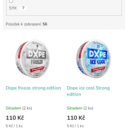
SYX
7
Položek k zobrazení:
56
V
ý
p
i
s
p
r
o
d
Dope freeze strong edition
Dope ice cool Strong
u
edition
k
t
Skladem
(2 ks)
Skladem
(2 ks)
ů
110 Kč
110 Kč
Měrná
Měrná
5 Kč / 1 ks
5 Kč / 1 ks