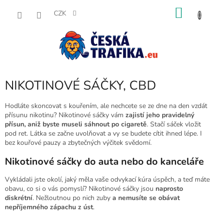
Přejít
NÁKU
na
CZK
obsah
KOŠÍK
NIKOTINOVÉ SÁČKY, CBD
Hodláte skoncovat s kouřením, ale nechcete se ze dne na den vzdát
přísunu nikotinu? Nikotinové sáčky vám
zajistí jeho pravidelný
přísun, aniž byste museli sáhnout po cigaretě
. Stačí sáček vložit
pod ret. Látka se začne uvolňovat a vy se budete cítit ihned lépe. I
bez kouřové pauzy a zbytečných výčitek svědomí.
Nikotinové sáčky do auta nebo do kanceláře
Vykládali jste okolí, jaký měla vaše odvykací kúra úspěch, a teď máte
obavu, co si o vás pomyslí? Nikotinové sáčky jsou
naprosto
diskrétní
. Nežloutnou po nich zuby
a nemusíte se obávat
nepříjemného zápachu z úst
.