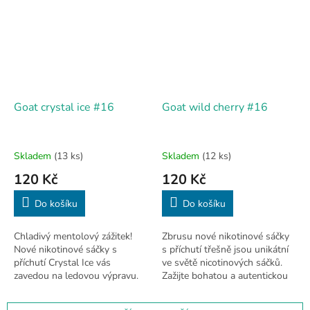
Goat crystal ice #16
Goat wild cherry #16
Skladem
(13 ks)
Skladem
(12 ks)
120 Kč
120 Kč
Do košíku
Do košíku
Chladivý mentolový zážitek!
Zbrusu nové nikotinové sáčky
Nové nikotinové sáčky s
s příchutí třešně jsou unikátní
příchutí Crystal Ice vás
ve světě nicotinových sáčků.
zavedou na ledovou výpravu.
Zažijte bohatou a autentickou
Každý sáček přináší nahořklou
chuť třešně v každém sáčku,
a chladivou chuť mentolu,
který vás okamžitě nadchne.