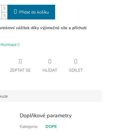
Přidat do košíku
extrémní zážitek díky výjimečné síle a příchuti
informace
ZEPTAT SE
HLÍDAT
SDÍLET
kuze
Doplňkové parametry
Kategorie
:
DOPE