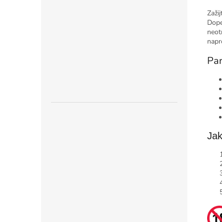
Zaži
Dope
neot
napr
Par
Jak