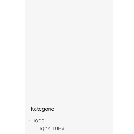
Přeskočit
Kategorie
kategorie
IQOS
IQOS ILUMA