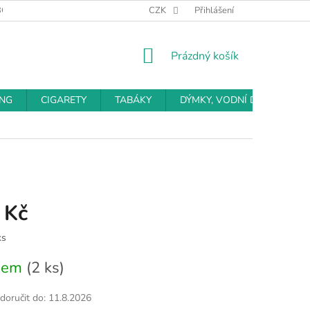
BCHODNÍ PODMÍNKY
PODMÍNKY OCHRANY OSOBNÍCH ÚDAJŮ
CZK
Přihlášení
NÁKUPNÍ
Prázdný košík
KOŠÍK
ING
CIGARETY
TABÁKY
DÝMKY, VODNÍ DÝMKY
 Kč
ks
dem
(2 ks)
oručit do:
11.8.2026