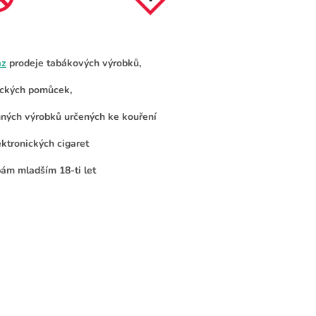
az
prodeje tabákových výrobků,
ckých pomůcek,
nných výrobků určených ke kouření
ektronických cigaret
ám mladším 18-ti let