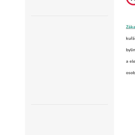
Zák
kuřá
byli
a el
osob