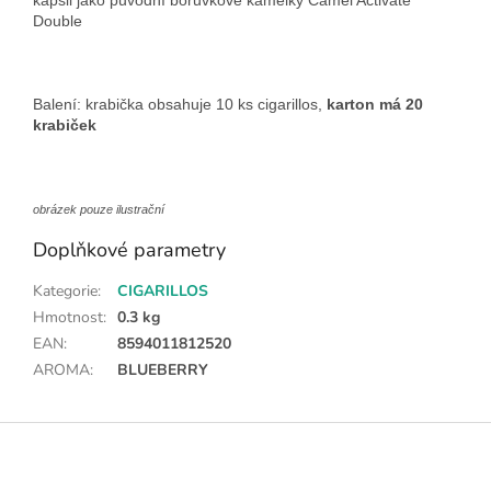
kapsli jako původní borůvkové kamelky Camel Activate
Double
Balení: krabička obsahuje 10 ks cigarillos,
karton má 20
krabiček
obrázek pouze ilustrační
Doplňkové parametry
Kategorie
:
CIGARILLOS
Hmotnost
:
0.3 kg
EAN
:
8594011812520
AROMA
:
BLUEBERRY
Z
á
p