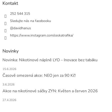
a
Kontakt
t
í
252 544 315
Sledujte nás na facebooku
@davidhanus
https://www.instagram.com/ceskatrafika/
Novinky
Novinka: Nikotinové náplně LYO – Inovace bez tabáku
15.6.2026
Časově omezená akce: NEO jen za 90 Kč!
3.6.2026
Akce na nikotinové sáčky ZYN: Květen a červen 2026
27.4.2026