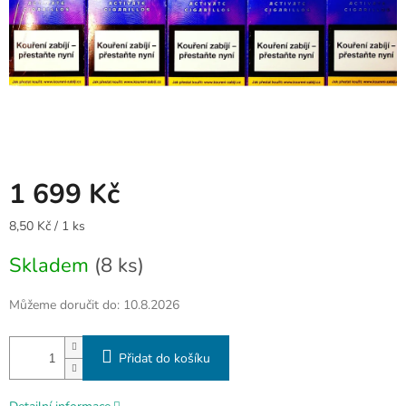
1 699 Kč
Měrná
8,50 Kč / 1 ks
cena:
Skladem
(8 ks)
Můžeme doručit do:
10.8.2026
Přidat do košíku