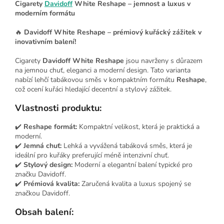
Cigarety
Davidoff
White Reshape – jemnost a luxus v
moderním formátu
🔥
Davidoff White Reshape – prémiový kuřácký zážitek v
inovativním balení!
Cigarety
Davidoff White Reshape
jsou navrženy s důrazem
na jemnou chuť, eleganci a moderní design. Tato varianta
nabízí lehčí tabákovou směs v kompaktním formátu
Reshape
,
což ocení kuřáci hledající decentní a stylový zážitek.
Vlastnosti produktu:
✔️
Reshape formát:
Kompaktní velikost, která je praktická a
moderní.
✔️
Jemná chuť:
Lehká a vyvážená tabáková směs, která je
ideální pro kuřáky preferující méně intenzivní chuť.
✔️
Stylový design:
Moderní a elegantní balení typické pro
značku Davidoff.
✔️
Prémiová kvalita:
Zaručená kvalita a luxus spojený se
značkou Davidoff.
Obsah balení: