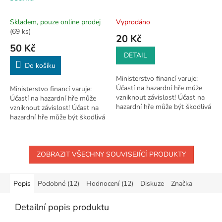
Skladem, pouze online prodej
Vyprodáno
(69 ks)
20 Kč
50 Kč
DETAIL
Do košíku
Ministerstvo financí varuje:
Účastí na hazardní hře může
Ministerstvo financí varuje:
vzniknout závislost! Účast na
Účastí na hazardní hře může
hazardní hře může být škodlivá
vzniknout závislost! Účast na
a je zakázána osobám mladším
hazardní hře může být škodlivá
18 let.
a je zakázána osobám mladším
18 let.
ZOBRAZIT VŠECHNY SOUVISEJÍCÍ PRODUKTY
Popis
Podobné (12)
Hodnocení (12)
Diskuze
Značka
Detailní popis produktu