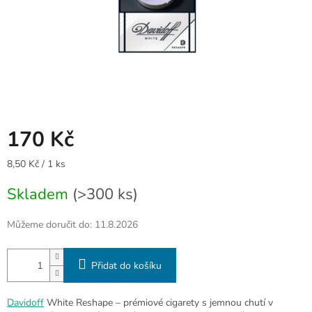
170 Kč
Měrná
8,50 Kč / 1 ks
cena:
Skladem
(>300 ks)
Můžeme doručit do:
11.8.2026
Přidat do košíku
Davidoff
White Reshape – prémiové cigarety s jemnou chutí v