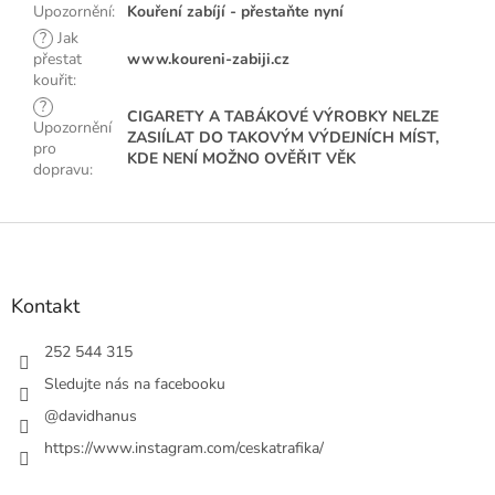
Upozornění
:
Kouření zabíjí - přestaňte nyní
?
Jak
přestat
www.koureni-zabiji.cz
kouřit
:
?
CIGARETY A TABÁKOVÉ VÝROBKY NELZE
Upozornění
ZASIÍLAT DO TAKOVÝM VÝDEJNÍCH MÍST,
pro
KDE NENÍ MOŽNO OVĚŘIT VĚK
dopravu
:
Z
á
p
a
Kontakt
t
í
252 544 315
Sledujte nás na facebooku
@davidhanus
https://www.instagram.com/ceskatrafika/