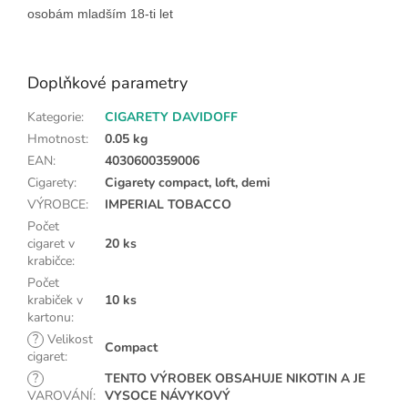
osobám mladším 18-ti let
Doplňkové parametry
Kategorie
:
CIGARETY DAVIDOFF
Hmotnost
:
0.05 kg
EAN
:
4030600359006
Cigarety
:
Cigarety compact, loft, demi
VÝROBCE
:
IMPERIAL TOBACCO
Počet
cigaret v
20 ks
krabičce
:
Počet
krabiček v
10 ks
kartonu
:
?
Velikost
Compact
cigaret
:
?
TENTO VÝROBEK OBSAHUJE NIKOTIN A JE
VAROVÁNÍ
:
VYSOCE NÁVYKOVÝ