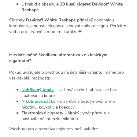
1 krabička obsahuje
20 kusů cigaret Davidoff White
Reshape
.
Cigarety
Davidoff White Reshape
přinášejí dokonalou
kombinaci jemnosti, elegance a inovativního designu. Perfektní
volba pro stylové a moderní kuřáky. 🌟
Hledáte méně škodlivou alternativu ke klasickým
cigaretám?
Pokud uvažujete o přechodu na šetrnější variantu, máme pro
vás několik možností:
Nahřívaný tabák
– zachovává chuť tabáku, ale bez
spalování a kouře
Nikotinové sáčky
– diskrétní a bezdýmová forma
nikotinu, kdykoliv a kdekoliv
Elektronické cigarety
– široký výběr příchutí a
nastavitelná intenzita nikotinu
Všechny tyto alternativy najdete v naší nabídce.