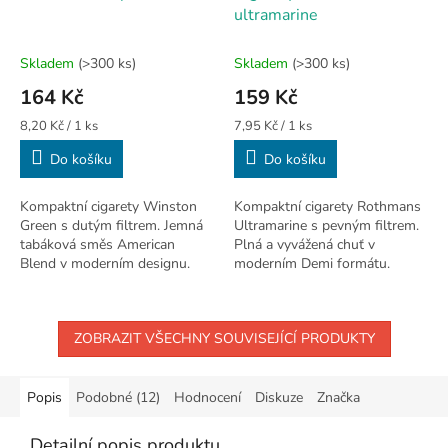
ultramarine
Skladem
(>300 ks)
Skladem
(>300 ks)
164 Kč
159 Kč
Měrná
Měrná
8,20 Kč / 1 ks
7,95 Kč / 1 ks
cena:
cena:
Do košíku
Do košíku
Kompaktní cigarety Winston
Kompaktní cigarety Rothmans
Green s dutým filtrem. Jemná
Ultramarine s pevným filtrem.
tabáková směs American
Plná a vyvážená chuť v
Blend v moderním designu.
moderním Demi formátu.
Balení 20 ks.
Balení 20 ks.
ZOBRAZIT VŠECHNY SOUVISEJÍCÍ PRODUKTY
Popis
Podobné (12)
Hodnocení
Diskuze
Značka
Detailní popis produktu