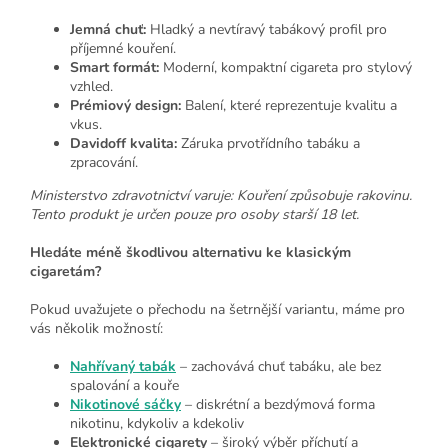
Jemná chuť:
Hladký a nevtíravý tabákový profil pro
příjemné kouření.
Smart formát:
Moderní, kompaktní cigareta pro stylový
vzhled.
Prémiový design:
Balení, které reprezentuje kvalitu a
vkus.
Davidoff kvalita:
Záruka prvotřídního tabáku a
zpracování.
Ministerstvo zdravotnictví varuje: Kouření způsobuje rakovinu.
Tento produkt je určen pouze pro osoby starší 18 let.
Hledáte méně škodlivou alternativu ke klasickým
cigaretám?
Pokud uvažujete o přechodu na šetrnější variantu, máme pro
vás několik možností:
Nahřívaný tabák
– zachovává chuť tabáku, ale bez
spalování a kouře
Nikotinové sáčky
– diskrétní a bezdýmová forma
nikotinu, kdykoliv a kdekoliv
Elektronické cigarety
– široký výběr příchutí a