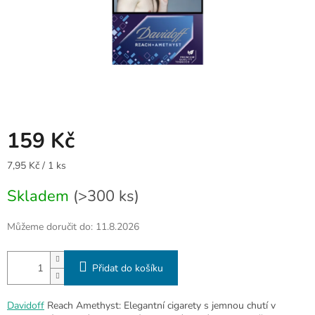
159 Kč
Měrná
7,95 Kč / 1 ks
cena:
Skladem
(>300 ks)
Můžeme doručit do:
11.8.2026
Přidat do košíku
Davidoff
Reach Amethyst: Elegantní cigarety s jemnou chutí v