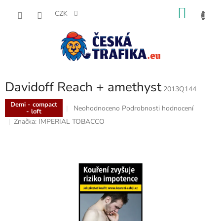
Přejít
NÁKU
na
CZK
obsah
KOŠÍK
Davidoff Reach + amethyst
2013Q144
Demi - compact
Průměrné
Neohodnoceno
Podrobnosti hodnocení
- loft
hodnocení
Značka:
IMPERIAL TOBACCO
produktu
je
0,0
z
5
hvězdiček.