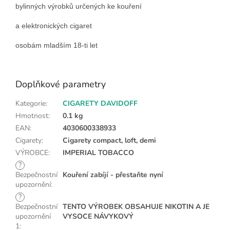
bylinných výrobků určených ke kouření
a elektronických cigaret
osobám mladším 18-ti let
Doplňkové parametry
Kategorie
:
CIGARETY DAVIDOFF
Hmotnost
:
0.1 kg
EAN
:
4030600338933
Cigarety
:
Cigarety compact, loft, demi
VÝROBCE
:
IMPERIAL TOBACCO
?
Bezpečnostní
Kouření zabíjí - přestaňte nyní
upozornění
:
?
Bezpečnostní
TENTO VÝROBEK OBSAHUJE NIKOTIN A JE
upozornění
VYSOCE NÁVYKOVÝ
1
: