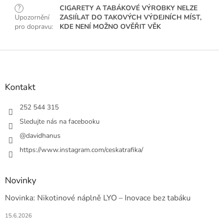
?
CIGARETY A TABÁKOVÉ VÝROBKY NELZE
Upozornění
ZASIÍLAT DO TAKOVÝCH VÝDEJNÍCH MÍST,
pro dopravu
:
KDE NENÍ MOŽNO OVĚŘIT VĚK
Z
á
p
a
Kontakt
t
í
252 544 315
Sledujte nás na facebooku
@davidhanus
https://www.instagram.com/ceskatrafika/
Novinky
Novinka: Nikotinové náplně LYO – Inovace bez tabáku
15.6.2026