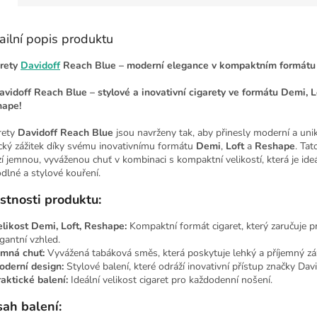
ailní popis produktu
rety
Davidoff
Reach Blue – moderní elegance v kompaktním formátu
avidoff Reach Blue – stylové a inovativní cigarety ve formátu Demi, L
ape!
rety
Davidoff Reach Blue
jsou navrženy tak, aby přinesly moderní a unik
cký zážitek díky svému inovativnímu formátu
Demi
,
Loft
a
Reshape
. Tat
zí jemnou, vyváženou chuť v kombinaci s kompaktní velikostí, která je ide
dlné a stylové kouření.
stnosti produktu:
elikost Demi, Loft, Reshape:
Kompaktní formát cigaret, který zaručuje p
egantní vzhled.
emná chuť:
Vyvážená tabáková směs, která poskytuje lehký a příjemný záž
oderní design:
Stylové balení, které odráží inovativní přístup značky Davi
aktické balení:
Ideální velikost cigaret pro každodenní nošení.
ah balení: