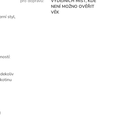
pro dopravu
:
VÝDEJNÍCH MÍST, KDE
NENÍ MOŽNO OVĚŘIT
VĚK
rní styl,
ností:
kdekoliv
ikotinu
Ů