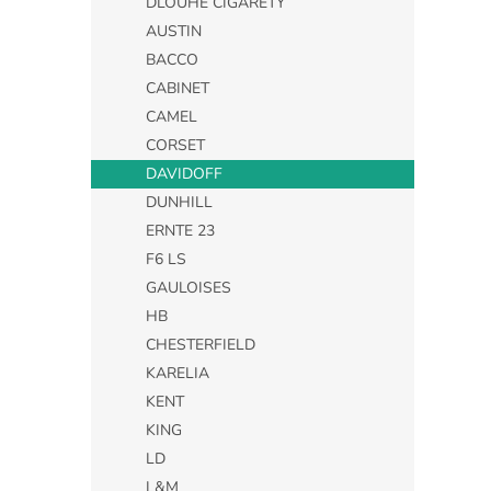
DLOUHÉ CIGARETY
AUSTIN
BACCO
CABINET
CAMEL
CORSET
DAVIDOFF
DUNHILL
ERNTE 23
F6 LS
GAULOISES
HB
CHESTERFIELD
KARELIA
KENT
KING
LD
L&M