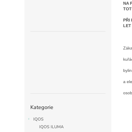
NA 
TOT
PŘI
LET
Záka
kuřá
byli
a el
osob
Přeskočit
Kategorie
kategorie
IQOS
IQOS ILUMA