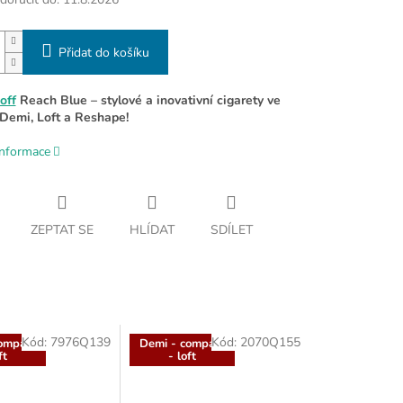
Přidat do košíku
off
Reach Blue – stylové a inovativní cigarety ve
Demi, Loft a Reshape!
informace
ZEPTAT SE
HLÍDAT
SDÍLET
Kód:
7976Q139
Kód:
2070Q155
ompact
Demi - compact
ft
- loft