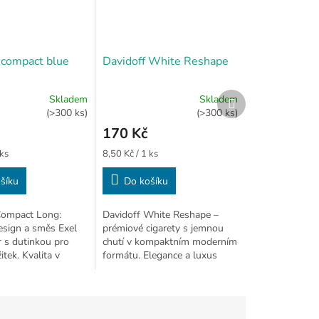
compact blue
Davidoff White Reshape
Další
Skladem
Skladem
Průměrné
produkt
(>300 ks)
(>300 ks)
hodnocení
170 Kč
produktu
je
Měrná
 ks
8,50 Kč / 1 ks
3,7
cena:
z
šíku
Do košíku
5
hvězdiček.
ompact Long:
Davidoff White Reshape –
esign a směs Exel
prémiové cigarety s jemnou
r s dutinkou pro
chutí v kompaktním moderním
tek. Kvalita v
formátu. Elegance a luxus
m balení
značky Davidoff.