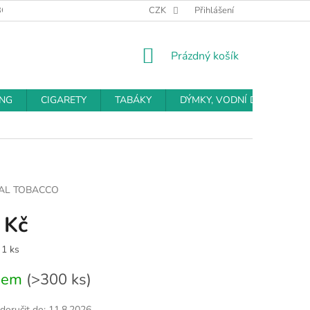
BCHODNÍ PODMÍNKY
PODMÍNKY OCHRANY OSOBNÍCH ÚDAJŮ
CZK
Přihlášení
NÁKUPNÍ
Prázdný košík
KOŠÍK
ING
CIGARETY
TABÁKY
DÝMKY, VODNÍ DÝMKY
IAL TOBACCO
 Kč
 1 ks
dem
(>300 ks)
oručit do:
11.8.2026