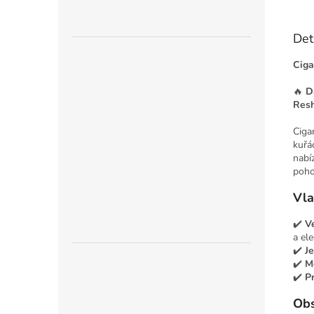
Det
Ciga
🔥
D
Resh
Ciga
kuřá
nabí
poho
Vla
✔️
V
a el
✔️
J
✔️
M
✔️
Pr
Obs