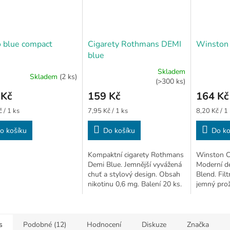
 blue compact
Cigarety Rothmans DEMI
Winston 
blue
Skladem
Skladem
(2 ks)
Průměrné
Průměrné
(>300 ks)
hodnocení
hodnocení
 Kč
159 Kč
164 Kč
produktu
produktu
je
je
Měrná
Měrná
 / 1 ks
7,95 Kč / 1 ks
8,20 Kč / 1
4,2
5,0
cena:
cena:
z
z
o košíku
Do košíku
Do ko
5
5
hvězdiček.
hvězdiček.
Kompaktní cigarety Rothmans
Winston C
Demi Blue. Jemnější vyvážená
Moderní d
chuť a stylový design. Obsah
Blend. Filt
nikotinu 0,6 mg. Balení 20 ks.
jemný proži
kompaktní
s
Podobné (12)
Hodnocení
Diskuze
Značka