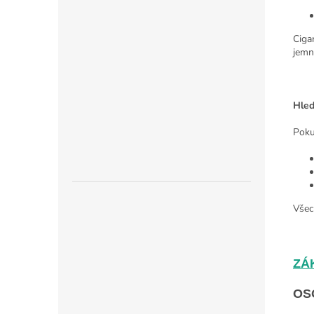
Ciga
jemn
Hled
Poku
Všec
ZÁ
OS