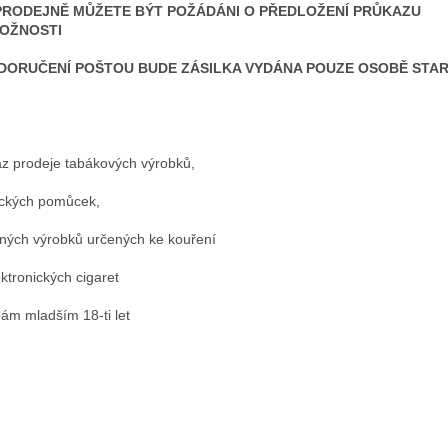
PRODEJNĚ MŮŽETE BÝT POŽÁDÁNI O PŘEDLOŽENÍ PRŮKAZU
OŽNOSTI
 DORUČENÍ POŠTOU BUDE ZÁSILKA VYDÁNA POUZE OSOBĚ STARŠ
z prodeje tabákových výrobků,
ckých pomůcek,
nných výrobků určených ke kouření
ektronických cigaret
ám mladším 18-ti let