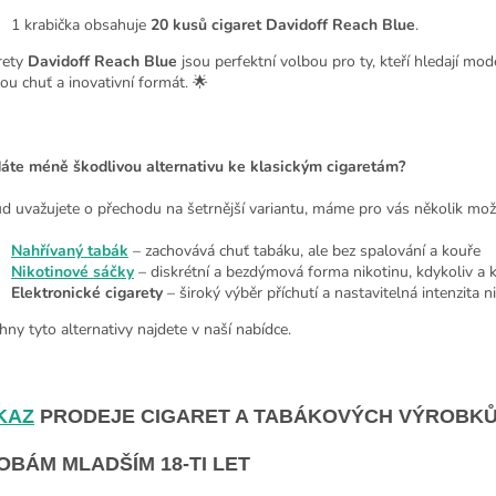
1 krabička obsahuje
20 kusů cigaret Davidoff Reach Blue
.
rety
Davidoff Reach Blue
jsou perfektní volbou pro ty, kteří hledají mode
ou chuť a inovativní formát. 🌟
áte méně škodlivou alternativu ke klasickým cigaretám?
d uvažujete o přechodu na šetrnější variantu, máme pro vás několik mož
Nahřívaný tabák
– zachovává chuť tabáku, ale bez spalování a kouře
Nikotinové sáčky
– diskrétní a bezdýmová forma nikotinu, kdykoliv a 
Elektronické cigarety
– široký výběr příchutí a nastavitelná intenzita n
hny tyto alternativy najdete v naší nabídce.
KAZ
PRODEJE CIGARET A TABÁKOVÝCH VÝROBK
OBÁM MLADŠÍM 18-TI LET