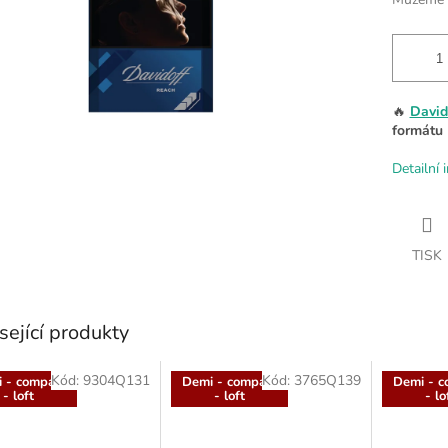
🔥
David
formátu 
Detailní 
TISK
sející produkty
Kód:
9304Q131
Kód:
3765Q139
 - compact
Demi - compact
Demi - c
- loft
- loft
- lo