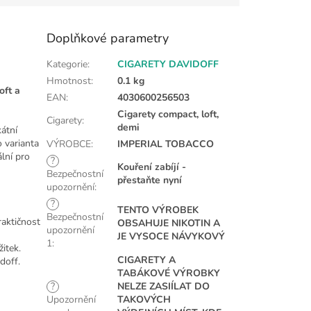
Doplňkové parametry
Kategorie
:
CIGARETY DAVIDOFF
Hmotnost
:
0.1 kg
oft a
EAN
:
4030600256503
Cigarety compact, loft,
Cigarety
:
demi
átní
o varianta
VÝROBCE
:
IMPERIAL TOBACCO
ální pro
?
Kouření zabíjí -
Bezpečnostní
přestaňte nyní
upozornění
:
?
TENTO VÝROBEK
Bezpečnostní
raktičnost
OBSAHUJE NIKOTIN A
upozornění
JE VYSOCE NÁVYKOVÝ
1
:
itek.
CIGARETY A
doff.
TABÁKOVÉ VÝROBKY
?
NELZE ZASIÍLAT DO
Upozornění
TAKOVÝCH