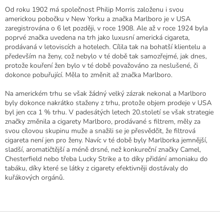
Od roku 1902 má společnost Philip Morris založenu i svou
americkou pobočku v New Yorku a značka Marlboro je v USA
zaregistrována o 6 let později, v roce 1908. Ale až v roce 1924 byla
poprvé značka uvedena na trh jako luxusní americká cigareta,
prodávaná v letoviscích a hotelech. Cílila tak na bohatší klientelu a
především na ženy, což nebylo v té době tak samozřejmé, jak dnes,
protože kouření žen bylo v té době považováno za neslušené, či
dokonce pobuřující. Měla to změnit až značka Marlboro.
Na americkém trhu se však žádný velký zázrak nekonal a Marlboro
byly dokonce nakrátko staženy z trhu, protože objem prodeje v USA
byl jen cca 1 % trhu. V padesátých letech 20.století se však strategie
značky změnila a cigarety Marlboro, prodávané s filtrem, měly za
svou cílovou skupinu muže a snažili se je přesvědčit, že filtrová
cigareta není jen pro ženy. Navíc v té době byly Marlborka jemnější,
sladší, aromatičtější a méně drsné, než konkureční značky Camel,
Chesterfield nebo třeba Lucky Strike a to díky přidání amoniaku do
tabáku, díky které se látky z cigarety efektivněji dostávaly do
kuřákových orgánů.
Z