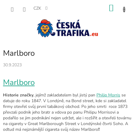
Přejít
NÁKU
na
CZK
obsah
KOŠÍK
Marlboro
30.9.2023
Marlboro
Historie značky
, jejímž zakladatelem byl jistý pan
Philip Morris
se
datuje do roku 1847. V Londýně, na Bond street, kde si zakladatel
firmy otevřel svůj první tabákový obchod. Po jeho smrti roce 1873
převzali podnik jeho bratr a vdova po panu Philipu Morrisovi a
podařilo se jim podnikání nejen udržet, ale i rozšířit a otevřeli továrnu
na cigarety v Great Marlborough Street v Londýnské čtvrti Soho. A
odtud má nejznámější cigareta svůj název Marlboro❗