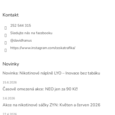
á
p
a
Kontakt
t
í
252 544 315
Sledujte nás na facebooku
@davidhanus
https://www.instagram.com/ceskatrafika/
Novinky
Novinka: Nikotinové náplně LYO – Inovace bez tabáku
15.6.2026
Časově omezená akce: NEO jen za 90 Kč!
3.6.2026
Akce na nikotinové sáčky ZYN: Květen a červen 2026
27.4.2026