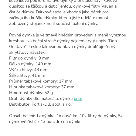
koženkové pouzdro na dvě dýmky a příslušenství, kovové
dusátko se lžičkou a čisticí jehlou, dýmkové filtry Vauen a
čističe dýmky. Dárková sada je vhodná jako dárek pro
začínajícího kuřáka dýmky, kterou jistě uděláte radost.
Zobrazený stojánek není součástí balení dýmky.
Rovná dýmka je ve tmavě hnědém provedení s méně výraznou
kresbou. Na boční straně dýmky najdeme rytý nápis "Don
Gustavo". Leskle lakovanou hlavu dýmky doplňuje černý
akrylátový náustek.
Filtr do dýmky: 9 mm
Délka dýmky: 149 mm
Výška hlavy: 48 mm
Šířka hlavy: 41 mm
Průměr tabákové komory: 17 mm
Hloubka tabákové komory: 37 mm
Hmotnost dýmky: 52 g
Druh dýmky dle materiálu: dýmka
briár
Distributor: Fortis-DB, spol. s r.o.
Obsah balení: 1x dýmka, 1x dusátko, 10x filtry do dýmky, 5x
dýmkové čističe, 1x pouzdro na dýmku