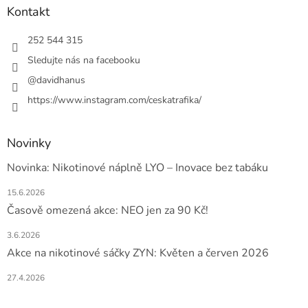
a
Kontakt
t
í
252 544 315
Sledujte nás na facebooku
@davidhanus
https://www.instagram.com/ceskatrafika/
Novinky
Novinka: Nikotinové náplně LYO – Inovace bez tabáku
15.6.2026
Časově omezená akce: NEO jen za 90 Kč!
3.6.2026
Akce na nikotinové sáčky ZYN: Květen a červen 2026
27.4.2026