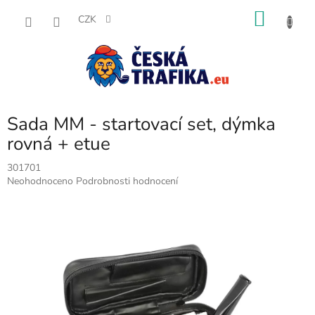
Přejít
NÁKU
na
CZK
obsah
KOŠÍK
Sada MM - startovací set, dýmka
rovná + etue
301701
Průměrné
Neohodnoceno
Podrobnosti hodnocení
hodnocení
produktu
je
0,0
z
5
hvězdiček.