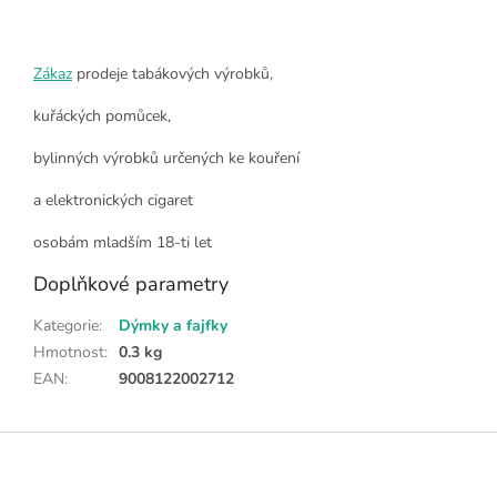
Zákaz
prodeje tabákových výrobků,
kuřáckých pomůcek,
bylinných výrobků určených ke kouření
a elektronických cigaret
osobám mladším 18-ti let
Doplňkové parametry
Kategorie
:
Dýmky a fajfky
Hmotnost
:
0.3 kg
EAN
:
9008122002712
Z
á
p