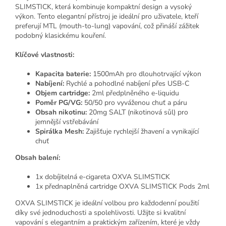
SLIMSTICK, která kombinuje kompaktní design a vysoký
výkon. Tento elegantní přístroj je ideální pro uživatele, kteří
preferují MTL (mouth-to-lung) vapování, což přináší zážitek
podobný klasickému kouření.
Klíčové vlastnosti:
Kapacita baterie:
1500mAh pro dlouhotrvající výkon
Nabíjení:
Rychlé a pohodlné nabíjení přes USB-C
Objem cartridge:
2ml předplněného e-liquidu
Poměr PG/VG:
50/50 pro vyváženou chuť a páru
Obsah nikotinu:
20mg SALT (nikotinová sůl) pro
jemnější vstřebávání
Spirálka Mesh:
Zajišťuje rychlejší žhavení a vynikající
chuť
Obsah balení:
1x dobíjitelná e-cigareta OXVA SLIMSTICK
1x přednaplněná cartridge OXVA SLIMSTICK Pods 2ml
OXVA SLIMSTICK je ideální volbou pro každodenní použití
díky své jednoduchosti a spolehlivosti. Užijte si kvalitní
vapování s elegantním a praktickým zařízením, které je vždy