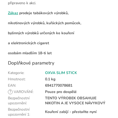
připraveno k akci.
Zákaz
prodeje tabákových výrobků,
nikotinových výrobků, kuřáckých pomůcek,
bylinných výrobků určených ke kouření
a elektronických cigaret
osobám mladším 18-ti let
Doplňkové parametry
Kategorie
:
OXVA SLIM STICK
Hmotnost
:
0.1 kg
EAN
:
6941770078681
?
VAROVÁNÍ
:
Pouze pro dospělé
Bezpečnostní
TENTO VÝROBEK OBSAHUJE
upozornění
:
NIKOTIN A JE VYSOCE NÁVYKOVÝ
Bezpečnostní
Kouření zabíjí - přestaňte nyní
upozornění 1
: