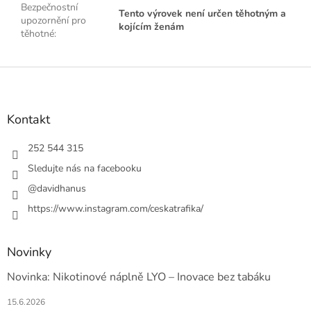
Bezpečnostní
Tento výrovek není určen těhotným a
upozornění pro
kojícím ženám
těhotné
:
Z
á
p
a
Kontakt
t
í
252 544 315
Sledujte nás na facebooku
@davidhanus
https://www.instagram.com/ceskatrafika/
Novinky
Novinka: Nikotinové náplně LYO – Inovace bez tabáku
15.6.2026