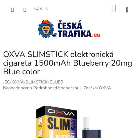
Přejít
NÁKU
na
CZK
obsah
KOŠÍK
OXVA SLIMSTICK elektronická
cigareta 1500mAh Blueberry 20mg
Blue color
JEC-OXVA-SLIMSTICK-BLUEB
Průměrné
Neohodnoceno
Podrobnosti hodnocení
Značka:
OXVA
hodnocení
produktu
je
0,0
z
5
hvězdiček.