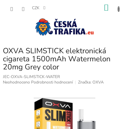
Přejít
NÁKU
na
CZK
obsah
KOŠÍK
OXVA SLIMSTICK elektronická
cigareta 1500mAh Watermelon
20mg Grey color
JEC-OXVA-SLIMSTICK-WATER
Průměrné
Neohodnoceno
Podrobnosti hodnocení
Značka:
OXVA
hodnocení
produktu
je
0,0
z
5
hvězdiček.