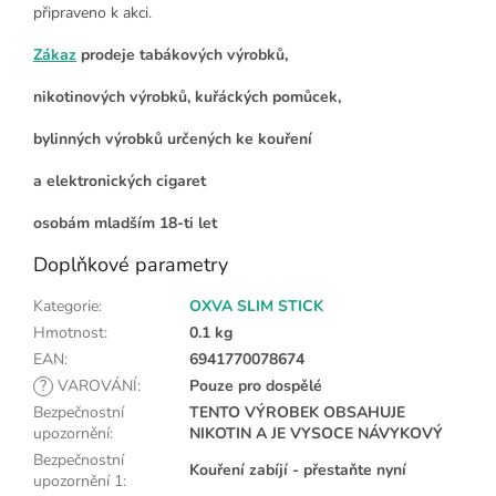
připraveno k akci.
Zákaz
prodeje tabákových výrobků,
nikotinových výrobků, kuřáckých pomůcek,
bylinných výrobků určených ke kouření
a elektronických cigaret
osobám mladším 18-ti let
Doplňkové parametry
Kategorie
:
OXVA SLIM STICK
Hmotnost
:
0.1 kg
EAN
:
6941770078674
?
VAROVÁNÍ
:
Pouze pro dospělé
Bezpečnostní
TENTO VÝROBEK OBSAHUJE
upozornění
:
NIKOTIN A JE VYSOCE NÁVYKOVÝ
Bezpečnostní
Kouření zabíjí - přestaňte nyní
upozornění 1
: