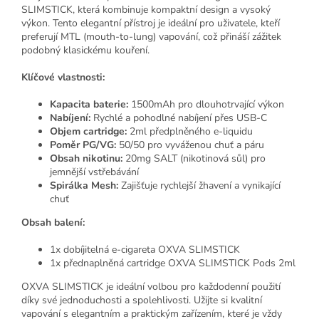
SLIMSTICK, která kombinuje kompaktní design a vysoký
výkon. Tento elegantní přístroj je ideální pro uživatele, kteří
preferují MTL (mouth-to-lung) vapování, což přináší zážitek
podobný klasickému kouření.
Klíčové vlastnosti:
Kapacita baterie:
1500mAh pro dlouhotrvající výkon
Nabíjení:
Rychlé a pohodlné nabíjení přes USB-C
Objem cartridge:
2ml předplněného e-liquidu
Poměr PG/VG:
50/50 pro vyváženou chuť a páru
Obsah nikotinu:
20mg SALT (nikotinová sůl) pro
jemnější vstřebávání
Spirálka Mesh:
Zajišťuje rychlejší žhavení a vynikající
chuť
Obsah balení:
1x dobíjitelná e-cigareta OXVA SLIMSTICK
1x přednaplněná cartridge OXVA SLIMSTICK Pods 2ml
OXVA SLIMSTICK je ideální volbou pro každodenní použití
díky své jednoduchosti a spolehlivosti. Užijte si kvalitní
vapování s elegantním a praktickým zařízením, které je vždy