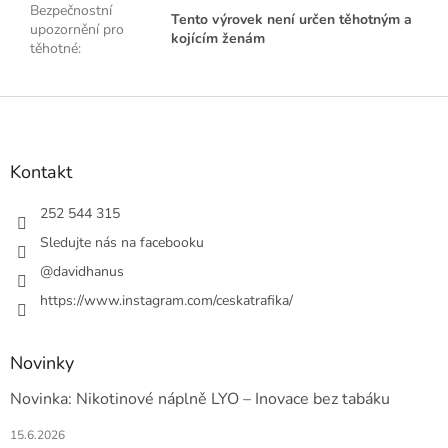
Bezpečnostní
Tento výrovek není určen těhotným a
upozornění pro
kojícím ženám
těhotné
:
Z
á
p
a
Kontakt
t
í
252 544 315
Sledujte nás na facebooku
@davidhanus
https://www.instagram.com/ceskatrafika/
Novinky
Novinka: Nikotinové náplně LYO – Inovace bez tabáku
15.6.2026