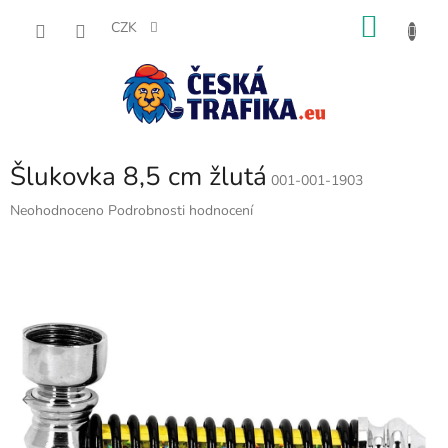
Přejít
NÁKU
na
CZK
obsah
KOŠÍK
Šlukovka 8,5 cm žlutá
001-001-1903
Průměrné
Neohodnoceno
Podrobnosti hodnocení
hodnocení
produktu
je
0,0
z
5
hvězdiček.