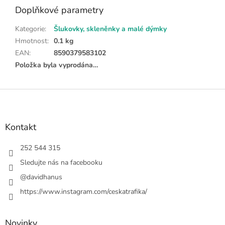
Doplňkové parametry
Kategorie
:
Šlukovky, skleněnky a malé dýmky
Hmotnost
:
0.1 kg
EAN
:
8590379583102
Položka byla vyprodána…
Z
á
p
a
Kontakt
t
í
252 544 315
Sledujte nás na facebooku
@davidhanus
https://www.instagram.com/ceskatrafika/
Novinky