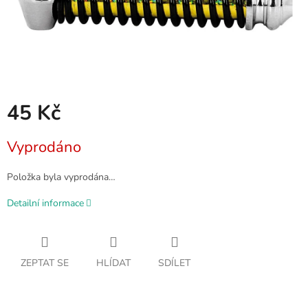
45 Kč
Měrná
Vyprodáno
cena:
Položka byla vyprodána…
Detailní informace
ZEPTAT SE
HLÍDAT
SDÍLET